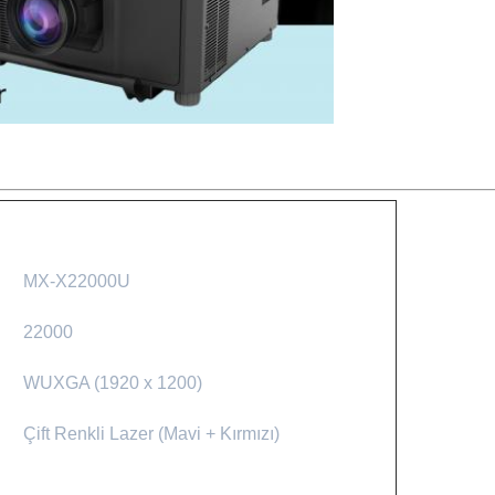
MX-X22000U
22000
WUXGA (1920 x 1200)
Çift Renkli Lazer (Mavi + Kırmızı)