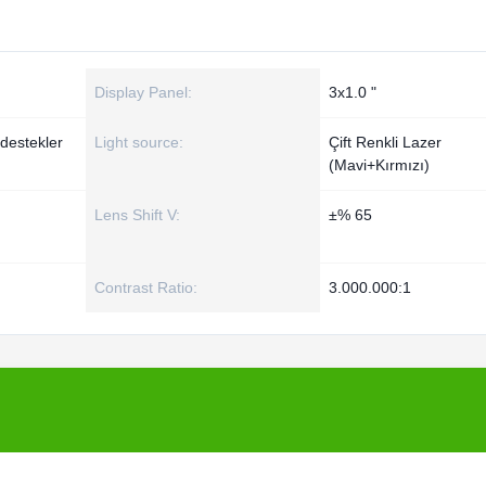
Display Panel:
3x1.0 "
destekler
Light source:
Çift Renkli Lazer
(Mavi+Kırmızı)
Lens Shift V:
±% 65
Contrast Ratio:
3.000.000:1