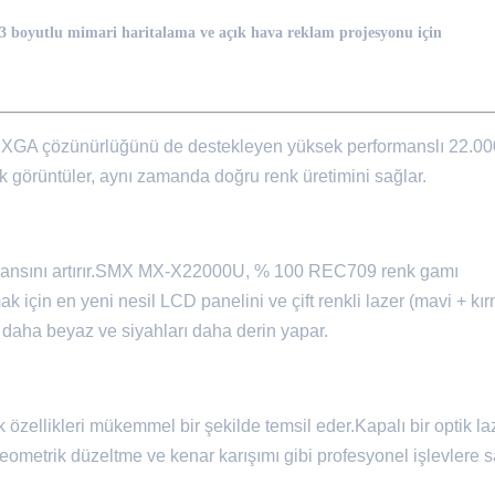
 boyutlu mimari haritalama ve açık hava reklam projesyonu için
XGA çözünürlüğünü de destekleyen yüksek performanslı 22.00
k görüntüler, aynı zamanda doğru renk üretimini sağlar.
ormansını artırır.SMX MX-X22000U, % 100 REC709 renk gamı
in en yeni nesil LCD panelini ve çift renkli lazer (mavi + kır
ı daha beyaz ve siyahları daha derin yapar.
zellikleri mükemmel bir şekilde temsil eder.Kapalı bir optik la
eometrik düzeltme ve kenar karışımı gibi profesyonel işlevlere sa