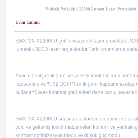
Yüksek Parlaklık 22000 Lumen Lazer Projekörü 3
Ürün Tanımı
SMX MX-X22000U çok fonksiyonel lazer projektörü, WU
lumenlik 3LCD lazer projektördür.Farklı ortamlarda parla
Ayrıca, geniş renk gamı ve yüksek kontrast, renk perf
kapsamına ve % 92 DCI-P3 renk gamı kapsamına ulaşmak iç
kullanırYüksek kontrast görüntüleri daha canlı, beyazlar
SMX MX-X22000U serisi projektörleri ekonomik ve pratik ö
yolu ve gelişmiş fosfor malzemeleri kullanır ve yerleşik g
kontrast optimizasyon modu ve düşük güç modu.