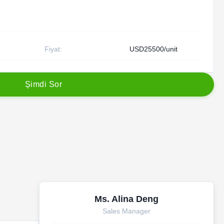
Fiyat:
USD25500/unit
Ş
i
m
d
i
S
o
r
Ms. Alina Deng
Sales Manager