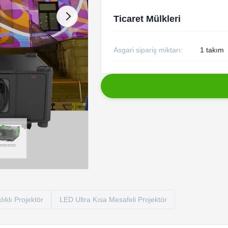
Ticaret Mülkleri
Asgari sipariş miktarı:
1 takım
ıklı Projektör
LED Ultra Kısa Mesafeli Projektör