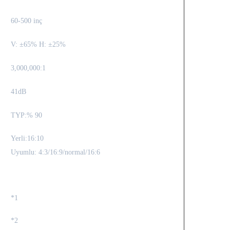
60-500 inç
V: ±65% H: ±25%
3,000,000:1
41dB
TYP:% 90
Yerli:16:10
Uyumlu: 4:3/16:9/normal/16:6
*1
*2