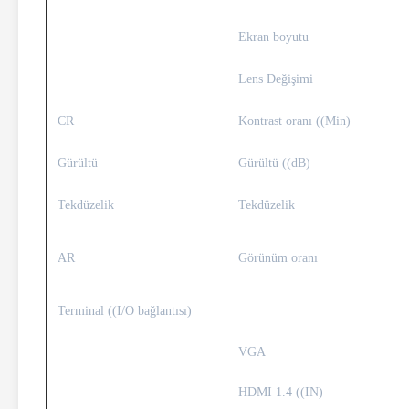
Ekran boyutu
Lens Değişimi
CR
Kontrast oranı ((Min)
Gürültü
Gürültü ((dB)
Tekdüzelik
Tekdüzelik
AR
Görünüm oranı
Terminal ((I/O bağlantısı)
VGA
HDMI 1.4 ((IN)