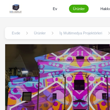
Ev
Ürünler
Hakk
Evde
Ürünler
İş Multimedya Projektörleri