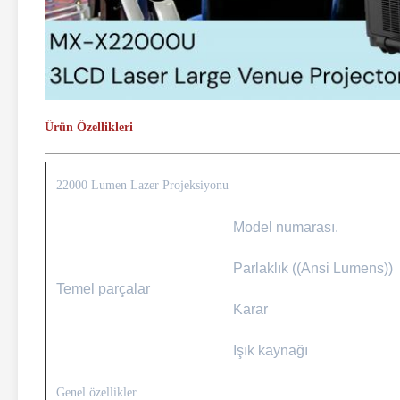
Ürün Özellikleri
22000 Lumen Lazer Projeksiyonu
Model numarası.
Parlaklık ((Ansi Lumens))
Temel parçalar
Karar
Işık kaynağı
Genel özellikler