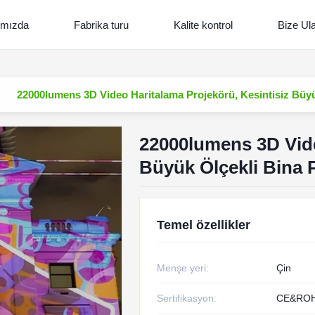
ımızda
Fabrika turu
Kalite kontrol
Bize Ul
22000lumens 3D Video Haritalama Projekörü, Kesintisiz Büyü
22000lumens 3D Vide
Büyük Ölçekli Bina 
Temel özellikler
Menşe yeri:
Çin
Sertifikasyon:
CE&RO