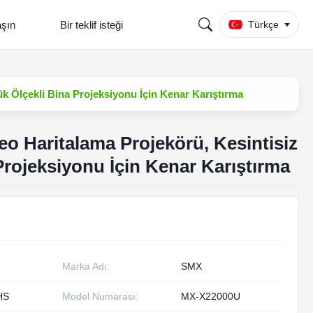
aşın
Bir teklif isteği
Türkçe
k Ölçekli Bina Projeksiyonu İçin Kenar Karıştırma
o Haritalama Projekörü, Kesintisiz
Projeksiyonu İçin Kenar Karıştırma
Marka Adı:
SMX
HS
Model Numarası:
MX-X22000U