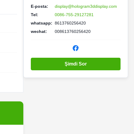
E-posta:
display@hologram3ddisplay.com
Tel:
0086-755-29127281
whatsapp:
8613760256420
wechat:
008613760256420
Şimdi Sor