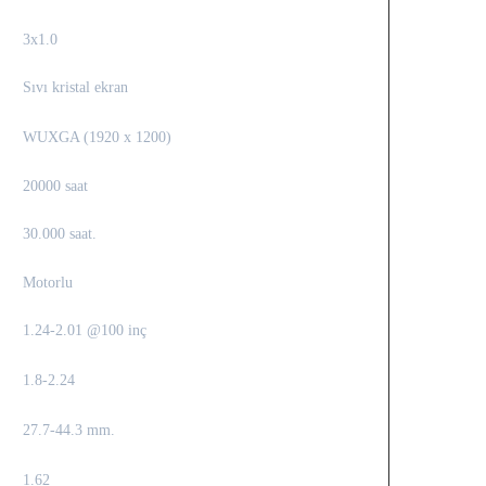
3x1.0
Sıvı kristal ekran
WUXGA (1920 x 1200)
20000 saat
30.000 saat.
Motorlu
1.24-2.01 @100 inç
1.8-2.24
27.7-44.3 mm.
1.62