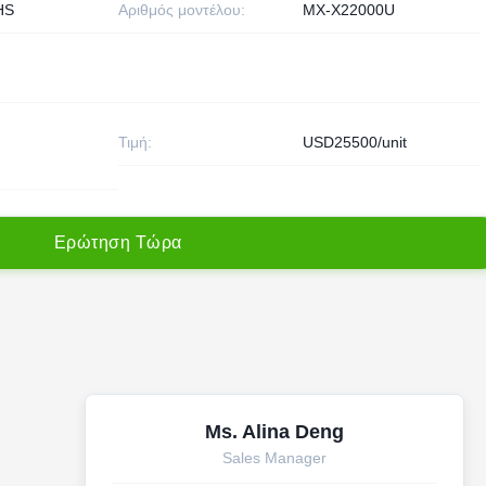
HS
Αριθμός μοντέλου:
MX-X22000U
Τιμή:
USD25500/unit
Ε
ρ
ώ
τ
η
σ
η
Τ
ώ
ρ
α
Ms. Alina Deng
Sales Manager