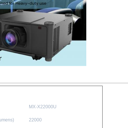
MX-X22000U
Lumens)
22000