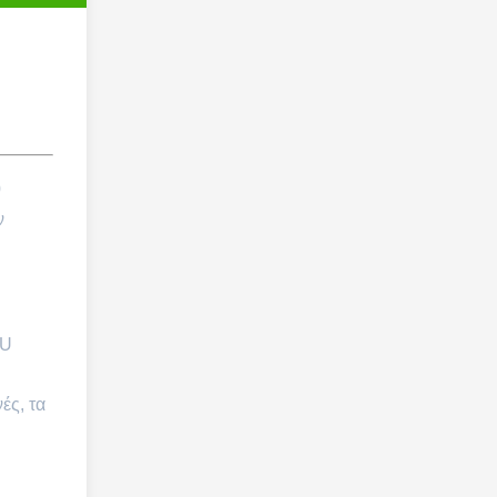
0
ν
0U
ές, τα