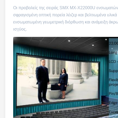
Οι προβολείς της σειράς SMX MX-X22000U ενσωματώνουν
σφραγισμένη οπτική πορεία λέιζερ και βελτιωμένα υλικά
ενσωματωμένη γεωμετρική διόρθωση και ανάμειξη άκρων,
ισχύος.