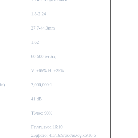
1.8-2.24
27.7-44.3mm
1.62
60-500 ίντσες
V: ±65% H: ±25%
in)
3,000,000:1
41 dB
Τύπος: 90%
Γεννημένος:16:10
Συμβατό: 4:3/16:9/φυσιολογικό/16:6