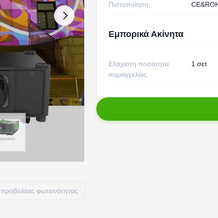
Πιστοποίηση:
CE&RO
Εμπορικά Ακίνητα
Ελάχιστη ποσότητα
1 σετ
παραγγελίας:
προβολέας φωτεινότητας