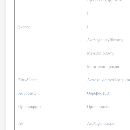
F
f
Σκοπός:
Αναλογία μεγέθυνσης
Μέγεθος οθόνης
Μετατόπιση φακού
Επενδύσεις
Αντιστοιχία αντίθεσης (m
Ασύρματα
Θόρυβος (dB)
Ομοιομορφία
Ομοιομορφία
ΑΡ
Αναλογία όψεων