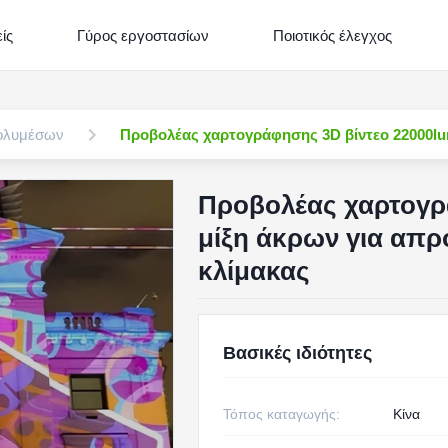
ίς
Γύρος εργοστασίων
Ποιοτικός έλεγχος
πολυμέσων
Προβολέας χαρτογράφησης 3D βίντεο 22000lu
Προβολέας χαρτογρ
μίξη άκρων για απ
κλίμακας
Βασικές ιδιότητες
Τόπος καταγωγής:
Κίνα