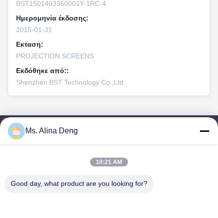
BST1501403360001Y-1RC-4
Ημερομηνία έκδοσης:
2015-01-31
Εκταση:
PROJECTION SCREENS
Εκδόθηκε από::
Shenzhen BST Technology Co.,Ltd
Ms. Alina Deng
Γρήγοροι Σύνδεσμοι
Σπίτι
10:21 AM
Προϊόντα
Περίπου Εμείς
Good day, what product are you looking for?
Γύρος Εργοστασίων
Ποιοτικός Έλεγχος
Μας Ελάτε Σε Επαφή Με