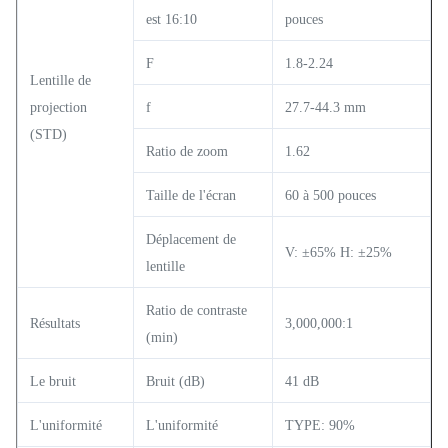
est 16:10
pouces
F
1.8-2.24
Lentille de
projection
f
27.7-44.3 mm
(STD)
Ratio de zoom
1.62
Taille de l'écran
60 à 500 pouces
Déplacement de
V: ±65% H: ±25%
lentille
Ratio de contraste
Résultats
3,000,000:1
(min)
Le bruit
Bruit (dB)
41 dB
L'uniformité
L'uniformité
TYPE: 90%