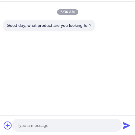
Je suis sur
008613760256420
WeChat.:
5:36 AM
Good day, what product are you looking for?
Liens Rapides
Maison
Des Produits
Au Sujet De Nous
Visite D'usine
Contrôle De Qualité
Contactez-Nous
Demandez Une Citation
Shenzhen SMX Display Technology Co.,Ltd
0086-13760256420