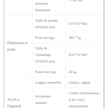
- Oui, oui.
puissance
dynamique
Taille du produit
655*311*664
(WxHxD mm)
Poids net (kg)
380,7 kg
Dimension et
Taille de
poids
l'emballage
810*741*442
(WxHxD mm)
Poids brut (kg)
46 kg
Langues manuelles
Chinois, anglais
Cordon d'alimentation
Accessoires
Accès à
((3m, noir),
standard
l'appareil
télécommande