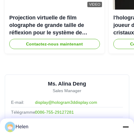
VIDEO
Projection virtuelle de film
l'holog
olographe de grande taille de
joueur d
réflexion pour le système de
cristaux
projecteur de l'hologramme 3D
Contactez-nous maintenant
C
Ms. Alina Deng
Sales Manager
E-mail:
display@hologram3ddisplay.com
Télégramme:
0086-755-29127281
Je suis
8613760256420
Helen
désolé.: