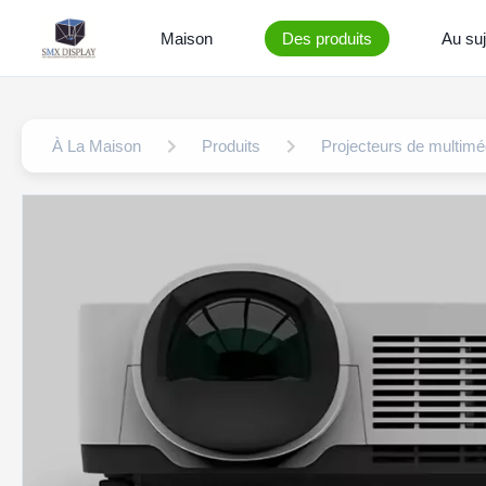
Maison
Des produits
Au suj
À La Maison
Produits
Projecteurs de multiméd