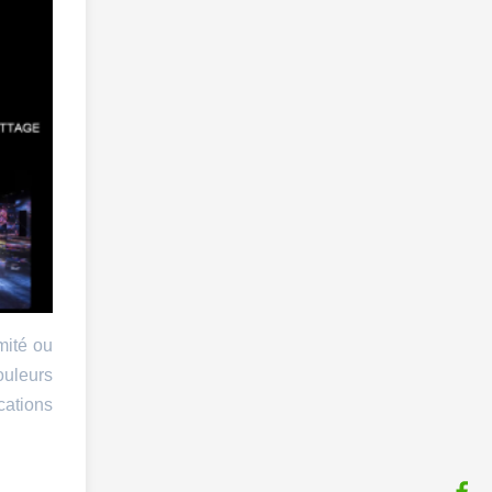
mité ou
ouleurs
cations