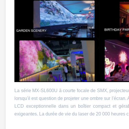
La série MX-SL600U à courte focale de SMX, projecteur l
lorsqu'il est question de projeter une ombre sur l'écra
LCD exceptionnelle dans un boîtier compact et géra
exigeantes. La durée de vie du laser de 20 000 heures cr