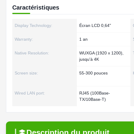
Caractéristiques
Display Technology:
Écran LCD 0,64"
Warranty:
1 an
Native Resolution:
WUXGA (1920 x 1200),
jusqu'à 4K
Screen size:
55-300 pouces
Wired LAN port:
RJ45 (100Base-
TX/10Base-T)
Description du produit