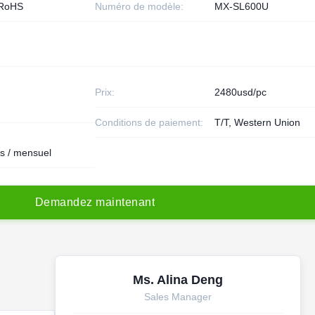
,RoHS
Numéro de modèle:
MX-SL600U
Prix:
2480usd/pc
Conditions de paiement:
T/T, Western Union
s / mensuel
D
e
m
a
n
d
e
z
m
a
i
n
t
e
n
a
n
t
Ms. Alina Deng
Sales Manager