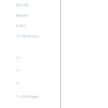
RICOH
Manuel
n
0.44:1
55-300 pouces
*1
*2
*1
*1 (Affichage)