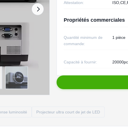
Attestation:
ISO,CE
Propriétés commerciales
Quantité minimum de
1 pièce
commande:
Capacité à fournir:
20000pc
tense luminosité
Projecteur ultra court de jet de LED