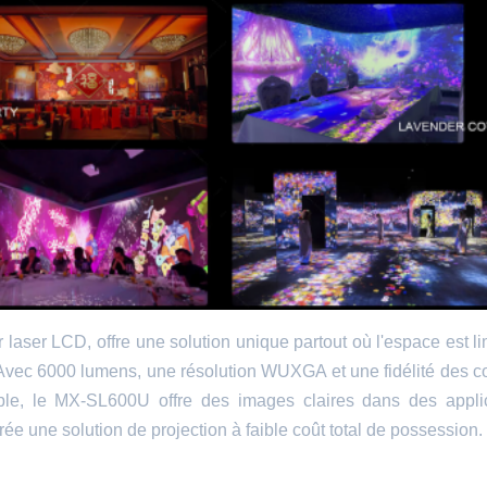
aser LCD, offre une solution unique partout où l'espace est li
n. Avec 6000 lumens, une résolution WUXGA et une fidélité des c
ble, le MX-SL600U offre des images claires dans des appli
ée une solution de projection à faible coût total de possession.