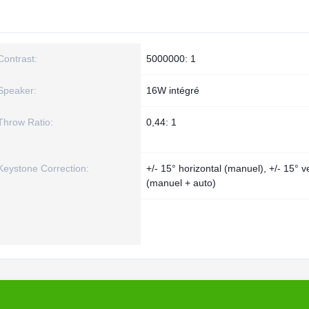
Contrast:
5000000: 1
Speaker:
16W intégré
Throw Ratio:
0,44: 1
Keystone Correction:
+/- 15° horizontal (manuel), +/- 15° ve
(manuel + auto)