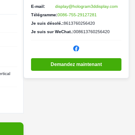
E-mail:
display@hologram3ddisplay.com
Télégramme:
0086-755-29127281
Je suis désolé.:
8613760256420
Je suis sur WeChat.:
008613760256420
Demandez maintenant
rtical