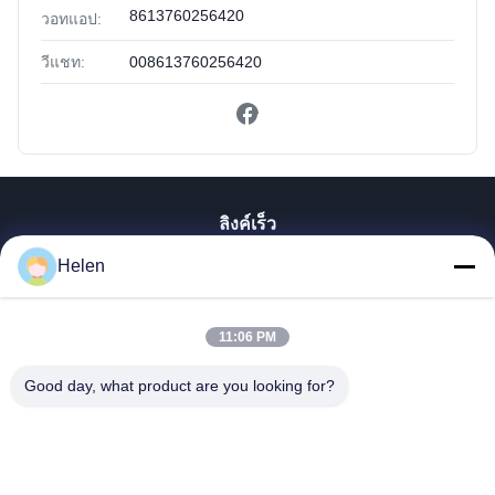
8613760256420
วอทแอป:
วีแชท:
008613760256420
ลิงค์เร็ว
Helen
บ้าน
สินค้า
เกี่ยวกับเรา
11:06 PM
ทัวร์โรงงาน
Good day, what product are you looking for?
ควบคุมคุณภาพ
ติดต่อเรา
ขอใบเสนอราคา