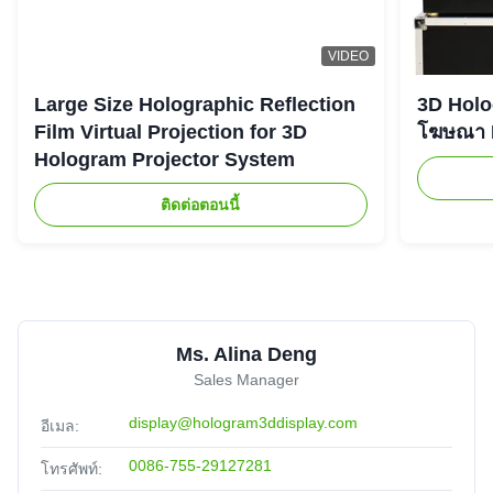
VIDEO
Large Size Holographic Reflection
3D Holog
Film Virtual Projection for 3D
โฆษณา L
Hologram Projector System
ติดต่อตอนนี้
Ms. Alina Deng
Sales Manager
display@hologram3ddisplay.com
อีเมล:
0086-755-29127281
โทรศัพท์: