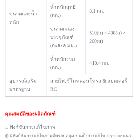
น้ำหนักสุทธิ
8.1 กก.
ขนาดและน้ำ
(กก.)
หนัก
ขนาดกล่อง
510(ก) × 498(ล) ×
บรรจุภัณฑ์
260(ส)
(กxสxล มม.)
น้ำหนักรวม
~10.4 กก.
(กก.)
อุปกรณ์เสริม
สายไฟ, รีโมทคอนโทรล & แบตเตอรี่
มาตรฐาน
RC
คุณสมบัติของผลิตภัณฑ์
ฟังก์ชันการแก้ไขภาพ
1.
◎ มีฟังก์ชันการแก้ไขภาพที่ครอบคลุม รวมถึงการแก้ไข keystone แนว