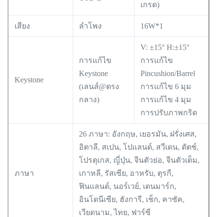
เกรด)
เสียง
ลำโพง
16W*1
V: ±15° H:±15°
การแก้ไข
การแก้ไข
Keystone
Pincushion/Barrel
Keystone
(เลนส์@ตรง
การแก้ไข 6 มุม
กลาง)
การแก้ไข 4 มุม
การปรับภาพกริด
26 ภาษา: อังกฤษ, เยอรมัน, ฝรั่งเศส,
อิตาลี, สเปน, โปแลนด์, สวีเดน, ดัตช์,
โปรตุเกส, ญี่ปุ่น, จีนตัวย่อ, จีนตัวเต็ม,
ภาษา
เกาหลี, รัสเซีย, อาหรับ, ตุรกี,
ฟินแลนด์, นอร์เวย์, เดนมาร์ก,
อินโดนีเซีย, ฮังการี, เช็ก, คาซัค,
เวียดนาม, ไทย, ฟาร์ซี