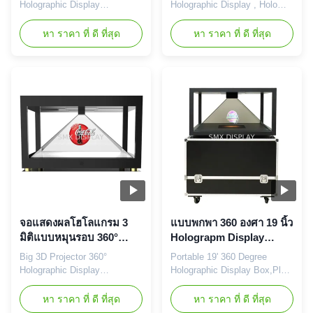
Exhibition and
Holographic Display
Holographic Display , Holo
Advertisement
Showcase In shop Advertising
Showcase for Exhibition and
& Retail Description: The
Advertisement Features:
หา ราคา ที่ ดี ที่สุด
หา ราคา ที่ ดี ที่สุด
Scandinavia 360XXL 3D
Combines holographic 3D
Hologram Showcase is a 4
content with physical products
sided holographic display,
Bright and free floating
which lets you combine a
holographic picture quality 4
physical product with 3D
Sided Viewing Plug and Play
holographic content. The
Key protected door Easy
chamber can be seen from all
change of content by remote
4 sides and is ...
On/Off ...
จอแสดงผลโฮโลแกรม 3
แบบพกพา 360 องศา 19 นิ้ว
มิติแบบหมุนรอบ 360°
Holograpm Display
ขนาด 112x112x60 ซม.
Showcase Plug and Play
Big 3D Projector 360°
Portable 19' 360 Degree
และความละเอียด
ใช้สำหรับโฆษณา Display
Holographic Display
Holographic Display Box,Plug
1024x768 ตู้โชว์โฮโลแกรม
Showcase Hologram Box Big
and Play for Holographic
3D Hologram Projector
Advertising 4 Sided Hologram
หา ราคา ที่ ดี ที่สุด
หา ราคา ที่ ดี ที่สุด
Holographic Display
Four sided holograms provide