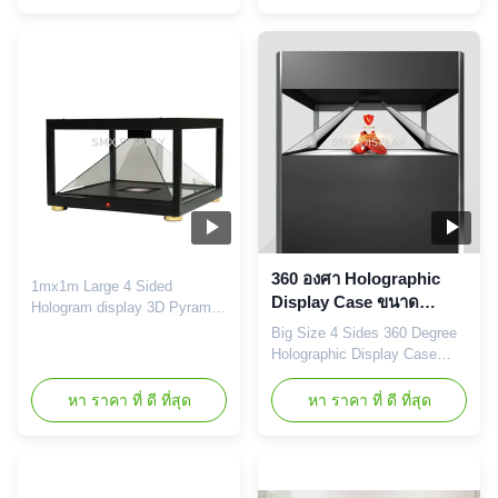
Showcase 4 Sides View In
a powerful tool when it comes
today's competitive markets,
to advertising your products,
innovative and captivating
particularly when you’re
brand presentation methods
struggling to find an edge to
are essential. The Dreamoc™
your advertising in a tight,
is a unique 3D display that
competitive market. ...
conveys information in a ...
360 องศา Holographic
1mx1m Large 4 Sided
Display Case ขนาด
Hologram display 3D Pyramid
112x112x60cm และความ
for Shopping Mall Promotion
Big Size 4 Sides 360 Degree
ละเอียด HD
The 360 Holo Showcase is a
Holographic Display Case
4 sided holographic display,
Hologram Showcase Holo Box
which lets you combine a
Product Overview The 360°
หา ราคา ที่ ดี ที่สุด
หา ราคา ที่ ดี ที่สุด
physical product with 3D
Holo Pyramid Showcase is a
holographic content. The
four-sided holographic display
chamber can be seen from all
that combines physical
4 sides. Due to its stunning
products with 3D holographic
visual effect, it quickly