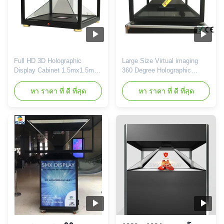
Full HD 3D Holographic
Large Size Virtual imaging
Display Cabinet 1.5mx1.5m
360 Degree Holographic
for Product Promotion The
Display , 3D Holo Advertising
360 Holo Showcase is a 4
360 XXL 3D holography
หา ราคา ที่ ดี ที่สุด
หา ราคา ที่ ดี ที่สุด
sided holographic display,
display is ideally suited for the
which lets you combine a
exhibition and event
physical product with 3D
marketplace. This system
holographic content. The
displays 3D animation files
chamber can be seen from all
which can be viewed from 360
4 sides. Due to its stunning
degrees with stunning visual
visual effect, it quickly
3D effect with powerful sound.
becomes the ...
...