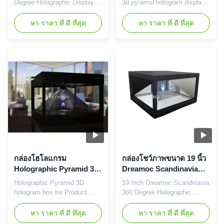
Degree Holographic Display
3d pyramid hologram display
Hologram Advertising Display
system 100 x 100 cm
System Specifications: Frame
Description: The Scandinavia
หา ราคา ที่ ดี ที่สุด
หา ราคา ที่ ดี ที่สุด
Material Sheet Metal Pyramid
360XXL is a 4 sided
Tempered Hologram Glass
holographic display, which lets
Showcase size (LxWxH/cm)
you combine a physical
42 x 42 x 30 Display
product with 3D holographic
Size(WxH/Cm) 15 x 12
content. The chamber can be
Voltage AC110 - 240V (50Hz -
seen from all 4 sides and is
60Hz) Video format
designed for open floor
MP4,AVI,WMV,JPEG ...
placement. ...
กล่องโฮโลแกรม
กล่องโชว์ภาพขนาด 19 นิ้ว
Holographic Pyramid 3D
Dreamoc Scandinavia
สำหรับการนำเสนอ
360 องศาสำหรับงานแสดง
Holographic Pyramid 3D
19 Inch Dreamoc Scandinavia
ผลิตภัณฑ์ดูจาก 4 ด้าน
สินค้า
hologram box for Product
360 Degree Holographic
Presentation , View from 4
Display Box for Trade Show
Sides Description: The 360
Description: The 360 3D
หา ราคา ที่ ดี ที่สุด
หา ราคา ที่ ดี ที่สุด
3D Holographic Showcase is
Holographic Showcase is a 4