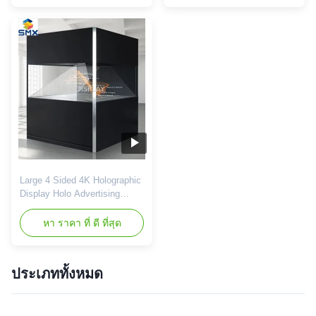
a 4 sided hologram display,
sided hologram display, which
which lets you combine a
lets you combine a physical
physical product with 3D
product with 3D holographic
holographic content. The
content. The chamber can be
chamber can be seen from all
seen from all 4 sides and is
4 sides and is designed for
designed for open floor ...
open floor ...
Large 4 Sided 4K Holographic
Display Holo Advertising
Player 2x2 m for Retail The
Scandinavia 360XXL 3d
หา ราคา ที่ ดี ที่สุด
holographic display is a 4
sided viewing display unit
which lets you combine a
ประเภททั้งหมด
physical product with 3D
holographic animation. The
chamber can be seen from all
4 sides and is designed for