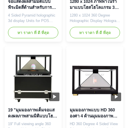
จอแสดงผลสามมิติแบบ
1280 x 1024 ภาพพาโนรา
พีระมิดสี่ด้านสำหรับการ
มาแบบโฮสโฮโลแกรม 360
โฆษณา POS
องศาแบบพีระมิด USB /
4 Sided Pyramid holographic
1280 x 1024 360 Degree
VGA, พอร์ตอินพุต HDMI
3d display Units for POS
Holographic Display Hologram
Advertising Description: The
Pyramid USB / VGA , HDMI
360 Holo Showcase is a 4
Input Port Description: The
หา ราคา ที่ ดี ที่สุด
หา ราคา ที่ ดี ที่สุด
sided holographic display,
360 Holo Showcase is a 4
which lets you combine a
sided holographic display,
physical product with 3D
which lets you combine a
holographic content. The
physical product with 3D
chamber can be seen from all
holographic content. The
4 sides. Due to its stunning
chamber can be seen from all
visual effect, it quickly
4 sides. Due to its stunning
becomes ...
visual ...
19 "มุมมองภาพเต็มจอแส
มุมมองภาพแบบ HD 360
ดงผลภาพสามมิติแบบโฮโล
องศา 4 ด้านมุมมองภาพ
แกรมแบบ 360 องศา
สามมิติแบบพีระมิด 100 x
19” Full viewing angle 360
HD 360 Degree 4 Sided View
100 ซม