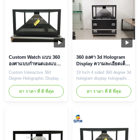
content. Visible from all sides,
becomes ...
this stunning visual display
quickly becomes the ...
Custom Watch แบบ 360
360 องศา 3d Hologram
องศาแบบกำหนดเองแบบ
Display ความละเอียดเต็ม
โต้ตอบ 360 องศา
19 นิ้ว 4 ด้าน
Custom Interactive 360
19 Inch 4 sided 360 degree 3d
Degree Holographic Display
hologram display holographic
Jewelry Watch and Model The
display 3d pyramid full
Scandinavia 360XXL is a 4
resolution 4 Sided Hologram 4
หา ราคา ที่ ดี ที่สุด
หา ราคา ที่ ดี ที่สุด
sided pyramid holographic
sided 360 degree display
display, which lets you
showcase is a fully integrated
combine a physical product
3D projection platform that
with 3D holographic content.
makes your product look like
The chamber can be seen
never before. It combines the
from all 4 sides and is
most advanced modern
designed for open floor
projection techniques ...
placement. The ...