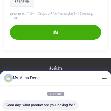
เลือกไฟล์
คุณสามารถอัปโหลดได้สูงสุด 5 ไฟล์ และแต่ละไฟล์มีขนาดสูงสุด
10MB
ส่ง
ลิงค์เร็ว
Ms. Alina Deng
บ้าน
สินค้า
เกี่ยวกับเรา
7:27 AM
ทัวร์โรงงาน
Good day, what product are you looking for?
ควบคุมคุณภาพ