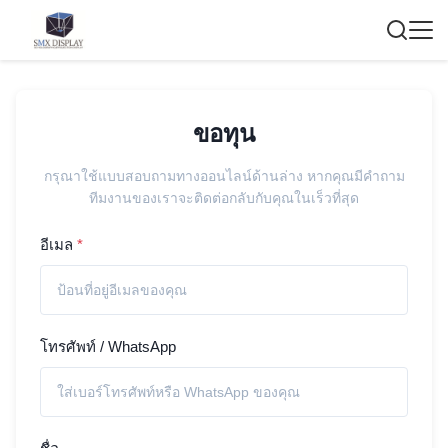
ขอทุน
กรุณาใช้แบบสอบถามทางออนไลน์ด้านล่าง หากคุณมีคําถาม
ทีมงานของเราจะติดต่อกลับกับคุณในเร็วที่สุด
อีเมล
*
โทรศัพท์ / WhatsApp