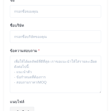
ชื่อ
ชื่อบริษัท
ข้อความสอบถาม
*
แนบไฟล์