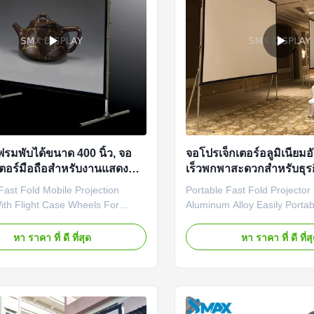
รมพับได้ขนาด 400 นิ้ว, จอ
จอโปรเจ็กเตอร์อลูมิเนียมอ
ตอร์มือถือสำหรับงานแสดง
เร็วพกพาสะดวกสำหรับธุรกิ
งงานแสดงสินค้า
Fast Fold Mobile Projection
Portable Fast Fold Projector
ith Flight Case Wheels For
Aluminum Alloy Easily Portab
Fast Fold Mobile Screens are
Business/Home Fast Fold Pro
or convenient mobile usage.
Screens are perfect for conv
หา ราคา ที่ ดี ที่สุด
หา ราคา ที่ ดี ที่ส
xible front or rear screen material
usage. Using flexible front o
 the screen surface perfect flat.
material to ensure the scree
num foldable joint frame design
perfect flat. Its aluminum fold
 best performanc...
frame design makes the ...