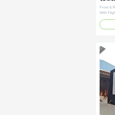
กล่องไฟ
Front & R
With Flig
Product O
Screens 
projectio
mobile p
These scr
both front