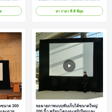
le of
& Presentations Fast Fold Mobile Screens
e with our
are perfect for convenient mobile usage.
ุด
หา ราคา ที่ ดี ที่สุด
le Screens.
Using flexible front or rear screen material
 on the go,
to ensure the screen surface perfect flat.
rs a flawless,
Its aluminum foldable joint frame design
makes the ...
็วขนาด 300
จอฉายภาพแบบพับเก็บได้ขนาดใหญ่
ม และฉาย
200 นิ้ว พร้อมโครงอะลูมิเนียมและ