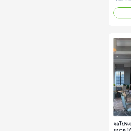
Screen C
quick-fold
perfect b
profession
"fixed co
framed sc
จอโปรเจค
ขนาด 16