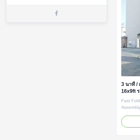
3 นาที / 
16x9ft ร
Fast Fold
Assembly 
AV Rental
for Insta
has been
primary c
industry: