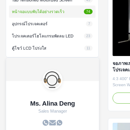
Tab Tensioned Motorized Screen
45
หน้าจอแบบพับได้อย่างรวดเร็ว
74
อุปกรณ์โปรเจคเตอร์
7
โปรเจคเตอร์โฮโลแกรมพัดลม LED
23
ตู้โชว์ LCD โปร่งใส
11
จอภาพเฟ
โปรเจคเ
กลางแจ้
4:3 400" 
Screen W
Outdoor 
perfect f
Ms. Alina Deng
Using fle
to ensure
Sales Manager
Its alumi
makes the