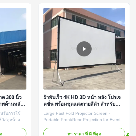
meeting, an outdoor ...
ด 300 นิ้ว
ผ้าพับเร็ว 4K HD 3D หน้า หลัง โปรเจ
าพด้านหลัง
คชั่น พร้อมชุดแต่งกายสีดํา สําหรับ
างแจ้งการ
กิจกรรม AV กลางแจ้งขนาดใหญ่
ำหรับการใช้
Large Fast Fold Projector Screen -
่
้วัสดุหน้าจอ
Portable Front/Rear Projection for Events
เพื่อให้แน่ใจ
& Presentations Fast fold screens are
แบบ การ
used for events because they are
ุด
หา ราคา ที่ ดี ที่สุด