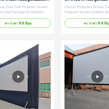
ลท์ สำหรับใช้งานกลางแจ้ง
ภาพด้านหน้าและด้านหลัง
ear Fast Fold Projector Screen
Church Projection Screen Fa
ภาพยนตร์กลางแจ้ง
ht Case Package for Outdoor
Projector Screen Outdoor M
verview Fast Fold Projector
Folding Frame Projection Sc
are large audience mobile
Drapes 3D Fast Fold Project
หา ราคา ที่ ดี ที่สุด
หา ราคา ที่ ดี ที่ส
n solutions designed for major
Key Features & Specificatio
resentations and performances.
casing with wheels for easy m
eens offer dual fabric options for
Foldable design for quick ins
 and rear ...
portability Patented internal .