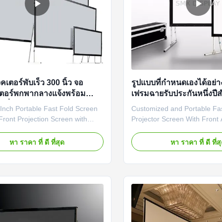
เตอร์พับเร็ว 300 นิ้ว จอ
รูปแบบที่กำหนดเองได้อย่า
ตอร์พกพากลางแจ้งพร้อม
เฟรมฉายรับประกันหนึ่งปี
ครื่องบิน
ประชุม
Inch Portable Fast Fold Screen
Customized and Portable Fa
Front Projection Screen with
Projector Screen With Front
se Fast Fold Projection Screens
Projection Fast Fold Mobile 
ct for convenient mobile usage.
perfect for convenient mobil
หา ราคา ที่ ดี ที่สุด
หา ราคา ที่ ดี ที่ส
xible front or rear screen material
Using flexible front or rear s
 the screen surface perfect flat.
to ensure the screen surface 
num foldable joint frame design
Its aluminum foldable joint 
 ...
makes the best ...