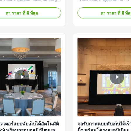
ustomize The core value of a
Events Experience the pinnac
ing projection screen lies in its
convenience and performanc
หา ราคา ที่ ดี ที่สุด
หา ราคา ที่ ดี ที่ส
alance between portability and
professional Fast-Fold Mobi
al image quality. It sacrifices the
Engineered for the presenter
nvenience" of motorized and
this complete package delive
reens, but ...
cinema-quality display ...
เตอร์แบบพับเก็บได้อัตโนมัติ
จอรับภาพแบบพับเก็บได้เร
:9 พร้อมกรอบอลูมิเนียมและ
นิ้ว พร้อมโครงอะลูมิเนีย