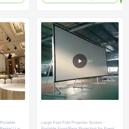
มแบบพับได้
portable,easy to set up ans take down
รติดตั้งที่ง่าย
quickly without tools ,and provide a
large,flat projection surface for
presentations,movies,or
performance.They ...
 Portable
Large Fast Fold Projector Screen -
Rental / Live
Portable Front/Rear Projection for Events