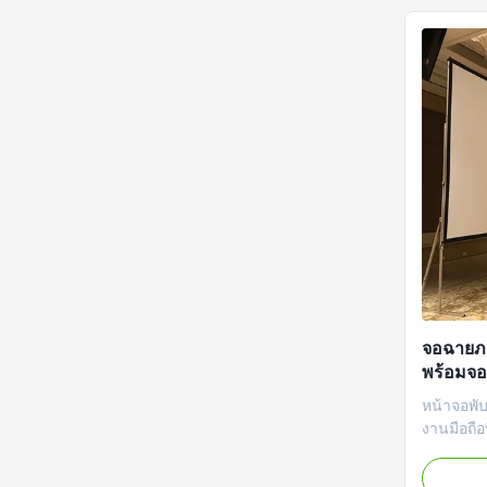
assembly.
จอฉายภา
พร้อมจอ
กล่องใส่
หน้าจอพับ
งานมือถือ
ด้านหน้าหร
ว่าพื้นผิ