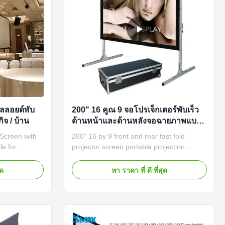
ัลลอยด์พับ
200" 16 คูณ 9 จอโปรเจ็กเตอร์พับเร็ว
จ / บ้าน
ด้านหน้าและด้านหลังจอฉายภาพแบบ
พกพา
 Screen with
200" 16 by 9 front and rear fast fold
le for
projector screen portable projection
jection
screen Fast Folding Projection Screen
enient mobile
features a convenient aluminum stand
ุด
หา ราคา ที่ ดี ที่สุด
r rear screen
with superior reflectivity and a matte white
n surface
surface. It will offer you a perfect visual
able joint
enjoyment with optimal image and color
reproduction. It is ...