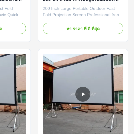
สำหรับ
กล่องใส่สำหรับฉายภาพกลางแจ้งแบบ
st Fold
200 Inch Large Portable Outdoor Fast
พกพา
ovie Quick
Fold Projection Screen Professional front
reen With
and rear projection screen designed for
or Screen
indoor and outdoor use with fast-fold
ุด
หา ราคา ที่ ดี ที่สุด
ns Aluminium
aluminum frame technology. Key Features
obility
Customizable sizes from 60 to 500 inches
tallation and
(height below 6 meters) Multiple fabric
..
options including PVC ...