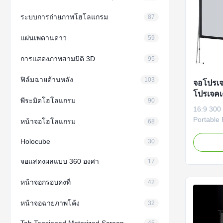
ระบบการถ่ายภาพโฮโลแกรม
87
แผ่นเพดานดาว
59
การแสดงภาพสามมิติ 3D
95
ฟิล์มฉายด้านหลัง
103
จอโปรเจค
โปรเจคเ
พีระมิดโฮโลแกรม
90
กล่องใส่เ
16:9 300 
Portable 
หน้าจอโฮโลแกรม
68
Flight Ca
are perfe
Holocube
30
Using fle
จอแสดงผลแบบ 360 องศา
to ensure
17
Its alumi
หน้าจอกรอบคงที่
makes the
42
หน้าจอฉายภาพโค้ง
32