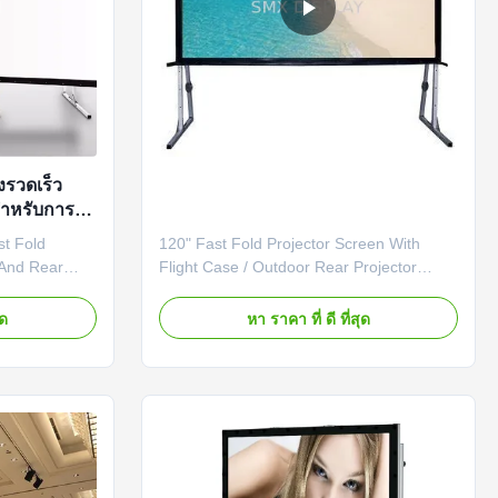
งรวดเร็ว
สำหรับการ
st Fold
120" Fast Fold Projector Screen With
 And Rear
Flight Case / Outdoor Rear Projector
Screens are
Fabric Stand Fast Fold Screen features
e usage.
an easy to set up and sturdy design.
ุด
หา ราคา ที่ ดี ที่สุด
creen material
There are no parts to install and no tools
perfect flat.
are needed as the frame and support
frame design
utilize its own connectors and come with
turn knobs built in. Its ...