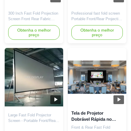
300 Inch Fast Fold Projection
Professional fast fold screen
Screen Front Rear Fabric
Portable Front/Rear Projection
Outdoor Cinema Large Screen
for AV Rental / Live Events
Customize The core value of
Obtenha o melhor
Experience the pinnacle of
Obtenha o melhor
preço
preço
a quick-folding projection
convenience and performance
screen lies in its perfect
with our professional Fast-
balance between portability
Fold Mobile Screens.
and professional image
Engineered for the presenter
quality. It sacrifices the "fixed
on the go, this complete
convenience" of motorized
package delivers a flawless,
and framed screens, but ...
cinema-quality display ...
Tela de Projetor
Large Fast Fold Projector
Dobrável Rápida no
Screen - Portable Front/Rear
Formato 16:9 com
Projection for Events &
Front & Rear Fast Fold