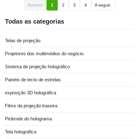
screen material to ensure the
rear screen material to ensure
Anterior
1
2
3
4
A seguir.
screen surface perfect flat. Its
the screen surface perfect
aluminum foldable joint frame
flat. Its aluminum foldable
design makes the ...
joint ...
Todas as categorias
Telas de projeção
Projetores dos multimédios do negócio
Sistema de projeção holográfico
Painéis de tecto de estrelas
exposição 3D holográfica
Filme da projeção traseira
Pirâmide do holograma
Tela holográfica