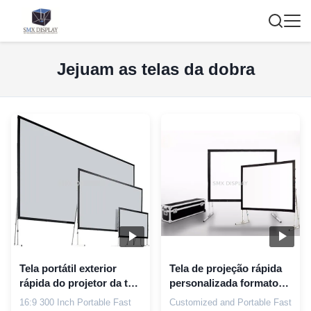
Jejuam as telas da dobra
Tela portátil exterior
Tela de projeção rápida
rápida do projetor da tela
personalizada formato
de projeção da dobra de
da dobra uma garantia
16:9 300 Inch Portable Fast
Customized and Portable Fast