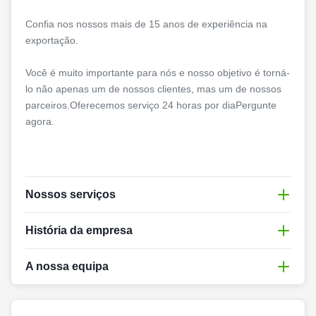
Confia nos nossos mais de 15 anos de experiência na
exportação.
Você é muito importante para nós e nosso objetivo é torná-
lo não apenas um de nossos clientes, mas um de nossos
parceiros.Oferecemos serviço 24 horas por diaPergunte
agora.
Nossos serviços
Porque o foco, tão profissional
História da empresa
Nós produzimos telas de projeção desde o ano de 2004 e
A nossa equipa
o sistema de exposição 3D holográfico desde o ano de
Oferecemos serviços eficazes para os nossos clientes!
2010!
Acreditamos que só fazendo o nosso melhor para fornecer