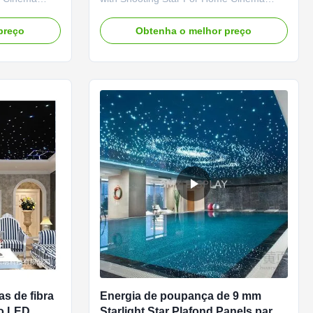
s offer a
Fiber optic star ceiling panels offer a
you,perfect for
realistic star field effect for you. Ideal for
preço
Obtenha o melhor preço
ms, Rec
Home Theaters, Media Rooms, Rec
e in your
Rooms and virtually anywhere in your
uch as
home, they're also perfect for commercial
s, ...
settings such as ...
as de fibra
Energia de poupança de 9 mm
o LED
Starlight Star Plafond Panels para