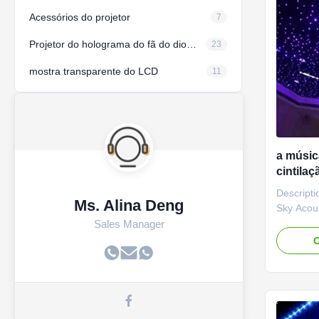
Acessórios do projetor
7
Projetor do holograma do fã do diodo emissor de luz
23
mostra transparente do LCD
11
a música
cintila
teto da
Descripti
luz de
Ms. Alina Deng
Sky Acou
fiber opti
Sales Manager
realistic 
O
with the 
the added 
sky above
your room