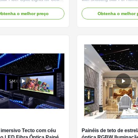
Cinema Our fibre optic starlight
Fiber optic star ceiling panel
e designed for quick and hassle-
realistic star field effect for 
btenha o melhor preço
Obtenha o melhor 
allation, making them ideal for
Home Theaters, Media Roo
dential and commercial spaces.
Rooms and virtually anywher
you’re enhancing a bedroom
home, commercial settings s
eature wall...
Restaurants, Bars, Night Club
imersivo Tecto com céu
Painéis de teto de estrel
do LED Fibra Óptica Painéis
óptica RGBW Iluminaçã