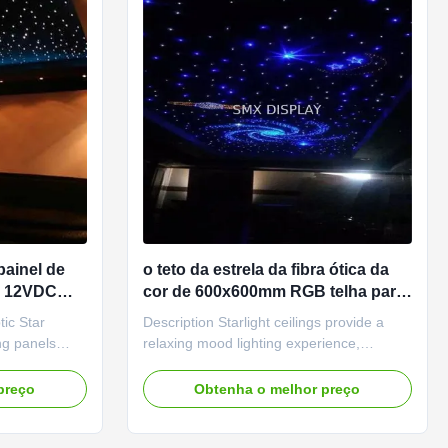
painel de
o teto da estrela da fibra ótica da
A 12VDC
cor de 600x600mm RGB telha para
a decoração do cinema da casa
tic Star
Description Starlight ceilings provide a
ing panels
relaxing mood lighting experience,
ct for you.
evoking memories of the cloudless starry
edia Rooms,
night sky on long summer evenings.
preço
Obtenha o melhor preço
where in your
Hundreds of star points twinkle gently over
or commercial
your head creating a dreamy atmosphere
, Bars, Night
so you can melt your daytime worries