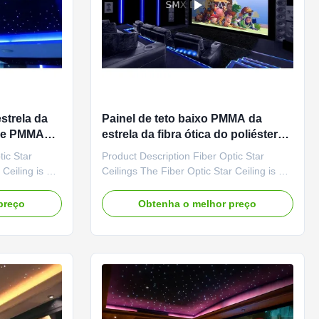
strela da
Painel de teto baixo PMMA da
r de PMMA
estrela da fibra ótica do poliéster
12VDC para a sala do teatro
tic Star
Product Description Fiber Optic Star
 Ceiling is a
Ceilings The Fiber Optic Star Ceiling is a
ar light
600x1200mm/600 x 600mm star light
sting ceiling
panel that mounts onto an existing ceiling
preço
Obtenha o melhor preço
l on the keel
with a set of screws or install on the keel
are made
using magnets. The panels are made
material for
from an absorbent fibreglass material for
increased sound ...