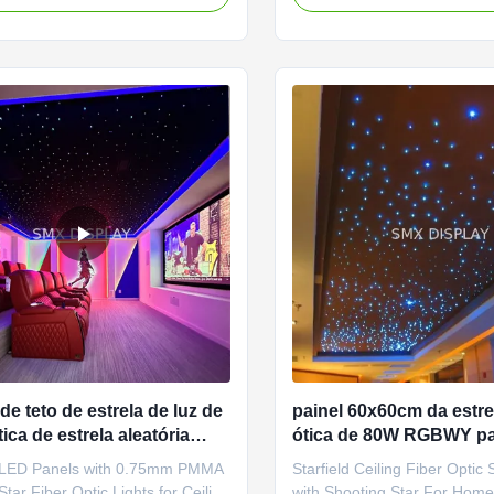
mless and quick installation
be customized to suit any m
they bring the magic of a starry
occasion. The panels are al
any interior space with unmatched
have a CRI (Ra>) of 85, ensu
l for ...
colors are accurately ...
de teto de estrela de luz de
painel 60x60cm da estrel
tica de estrela aleatória
ótica de 80W RGBWY pa
e 0,75 mm para cinema em
controlo a distância do
 LED Panels with 0.75mm PMMA
Starfield Ceiling Fiber Optic 
casa
ar Fiber Optic Lights for Ceiling
with Shooting Star For Hom