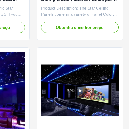
as com
temperatura de trabalho -25 55
tic Star
Product Description: The Star Ceiling
inema em
U2103 0.5W Para piscina
GS If you
Panels come in a variety of Panel Colors
of your home
to choose from, including Black, Dark
ing lights can
Blue, Picture Printed, and White. This
preço
Obtenha o melhor preço
re to your
makes it easy to find the perfect match for
vourite
your decor and personal style. The panels
n the comfort
are also available in RGB Emitting Color,
which means they ...