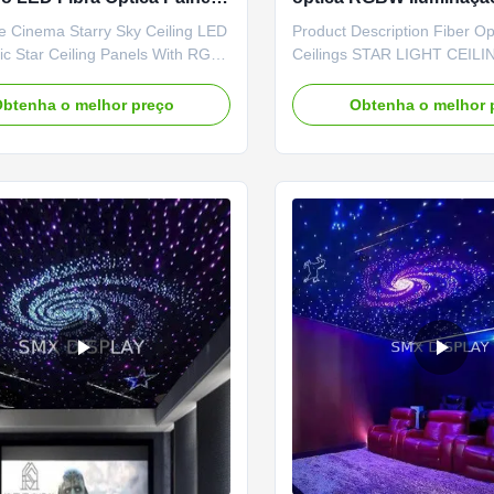
o com estrelas com cores
Painel de teto de estrel
e Cinema Starry Sky Ceiling LED
Product Description Fiber Op
brancas
controle remoto para c
ic Star Ceiling Panels With RGB
Ceilings STAR LIGHT CEILIN
casa
 Colors Ideal for home theaters,
want to level up the design 
d media rooms and bedrooms,
entertainment setup, star ceil
btenha o melhor preço
Obtenha o melhor 
ings create a stunning ambiance
bring an incredible atmosphe
tting where they are installed. As
home theatre. Watch your fa
t home, these panels can also be
movies under the night sky i
.
of your indoor home ...