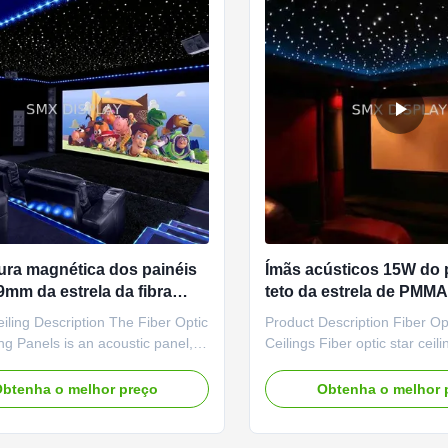
ra magnética dos painéis
Ímãs acústicos 15W do 
9mm da estrela da fibra
teto da estrela de PMM
 poliéster com estrela de
para o cinema da casa
eiling Description The Fiber Optic
Product Description Fiber Op
ing Panels is an acoustic panel,
Ceilings Fiber optic star ceil
mprove the sound quality of your
offer a realistic star field effe
taming room reverberations And
Ideal for Home Theaters, M
btenha o melhor preço
Obtenha o melhor 
ion of RGB LED technology to our
Rec Rooms and virtually any
ng panels. In addition to the
home, they're also perfect f
hite stars, you can now have
settings such as Restaurants