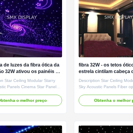
 de luzes da fibra ótica da
fibra 32W - os tetos ótic
ção 32W ativou os painéis de
estrela cintilam cabeça 
 estrela do diodo emissor de
Kit For Home Decor da 
on Star Ceiling Modular Starry
Description Star Ceiling Mod
 RGBW
estrelas da fibra ótica
stic Panels Cinema Star Panel
Sky Acoustic Panels Fiber opt
c star ceiling panels offer a
ceilings are perfect for bedr
star field effect for your setting
nurseries, creating the feelin
btenha o melhor preço
Obtenha o melhor 
relaxing starry night above, plus
under the stars, and star cei
effect of a skylight to the night
the finishing touch to dedic
, to help open up the feel of
theater rooms Fiber optics c
. ...
used in a host of ...