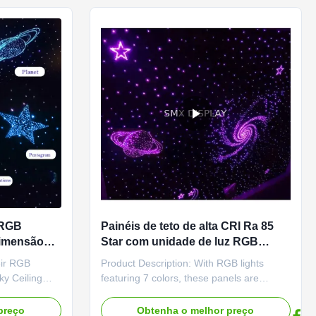
away.Our starlight ceiling ...
 RGB
Painéis de teto de alta CRI Ra 85
dimensão
Star com unidade de luz RGB
 LED para
pequena integrada e cor de
eir RGB
Product Description: With RGB lights
o de -25 a
emissão RGB
ky Ceiling
featuring 7 colors, these panels are
ng a wide
perfect for creating the exact atmosphere
colors that can
you want. Change the color scheme to fit
preço
Obtenha o melhor preço