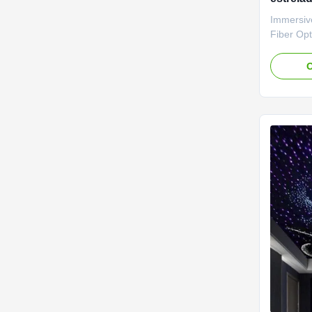
de tect
Immersiv
RGB e 
Fiber Opt
And White
music an
O
star ceil
in any se
well as a
used in ..