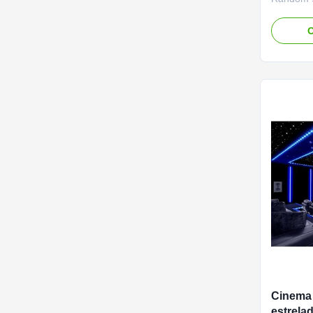
for Home 
panels ar
O
free inst
both resi
Whether 
ceiling, f
Cinema 
estrela