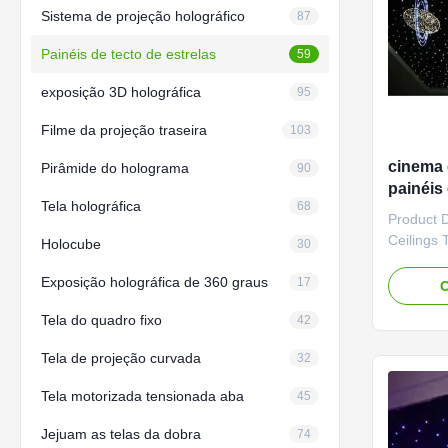
Sistema de projeção holográfico
87
Painéis de tecto de estrelas
59
exposição 3D holográfica
95
Filme da projeção traseira
103
cinema 
Pirâmide do holograma
90
painéis
Tela holográfica
68
fibra ó
Product D
Ceilings 
Holocube
30
600x1200
Exposição holográfica de 360 graus
panel tha
17
O
with a set
Tela do quadro fixo
42
using ma
from an a
Tela de projeção curvada
32
increased
Tela motorizada tensionada aba
45
Jejuam as telas da dobra
74