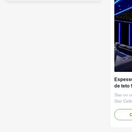
Espessu
de teto 
ótica do
Star on c
tiro
Star Ceil
so they i
room by 
O
the addit
star ceili
natural w