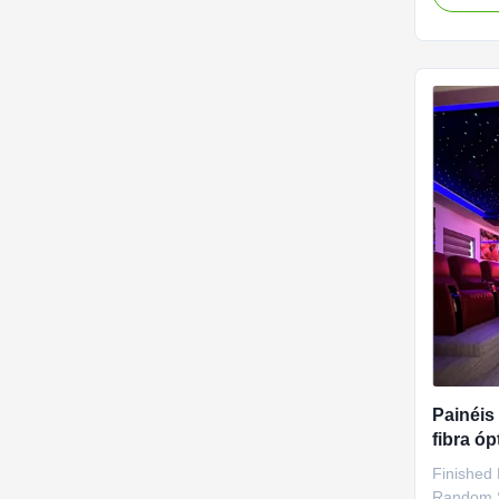
for a sea
process, 
night to 
ease. Idea
Painéis 
fibra óp
PMMA d
Finished
casa
Random St