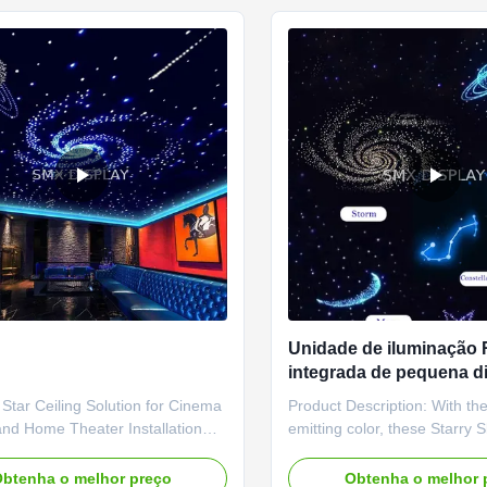
red ...
Clubs, ...
Unidade de iluminação
integrada de pequena 
com teto de estrelas de
 Star Ceiling Solution for Cinema
Product Description: With th
temperaturas de trabalh
nd Home Theater Installation
emitting color, these Starry S
55 °C
ssembled fibre optic starlight
Tiles are capable of produci
edefine convenience. Designed
range of beautiful and vivid 
btenha o melhor preço
Obtenha o melhor 