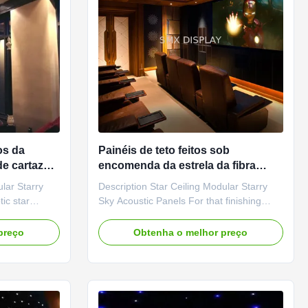
os da
Painéis de teto feitos sob
de cartaz
encomenda da estrela da fibra
luz das
ótica 9mm 7 painéis de teto da
ular Starry
Description Star Ceiling Modular Starry
noite estrelado das cores
ic star
Sky Acoustic Panels For that finishing
ooms or
touch to a home cinema, or if you just
g of sleeping
want the feeling of sitting under the stars
preço
Obtenha o melhor preço
lings also add
at night, get one of our fibre optic star
ated home
ceiling kits. A starlight ceiling can help
an also be
transform an entire room into something
very special ...