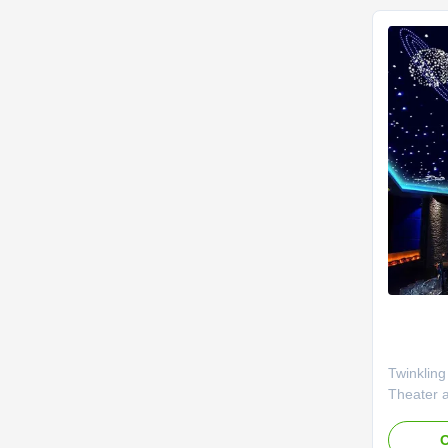
multi-colo
Twinkling
Theater a
Our pre-a
panels r
O