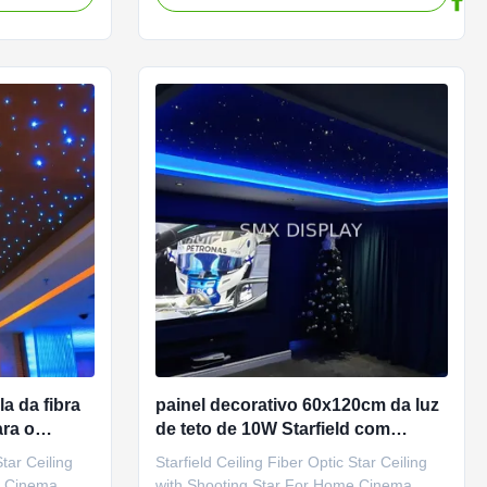
ood or
your mood or event – from calming blues
so designed to
to energizing reds – you can set the tone
ring that
with ease. The Immersive Starry Sky
Ceiling LED Fiber Optic ...
a da fibra
painel decorativo 60x120cm da luz
ra o
de teto de 10W Starfield com
 cinema da
estrela de tiro
Star Ceiling
Starfield Ceiling Fiber Optic Star Ceiling
e Cinema
with Shooting Star For Home Cinema