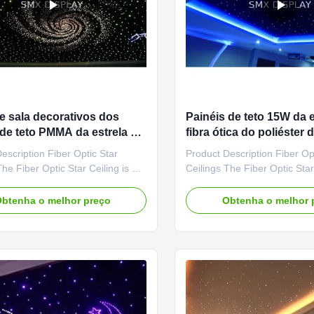
e sala decorativos dos
Painéis de teto 15W da e
 de teto PMMA da estrela da
fibra ótica do poliéste
tica de 0.75mm
12VDC com ímãs
escription Fiber Optic Star
Product Description Fiber Op
The Fiber Optic Star Ceiling is a
Ceilings The Fiber Optic Star
mm/600 x 600mm star light
600x1200mm/600 x 600mm st
t mounts onto an existing ceiling
panel that mounts onto an exi
btenha o melhor preço
Obtenha o melhor 
 of screws or install on the keel
with a set of screws or instal
gnets. The panels are made
using magnets. The panels 
bsorbent fibreglass material for
from an absorbent fibreglass 
 sound ...
increased sound ...