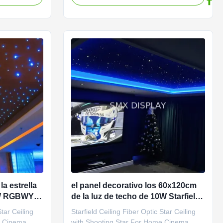
ood or
your mood or event – from calming blues
so designed to
to energizing reds – you can set the tone
ring that
with ease. The Immersive Starry Sky
Ceiling LED Fiber Optic ...
la estrella
el panel decorativo los 60x120cm
80W RGBWY
de la luz de techo de 10W Starfield
irigido
con la estrella fugaz
Star Ceiling
Starfield Ceiling Fiber Optic Star Ceiling
e Cinema
with Shooting Star For Home Cinema