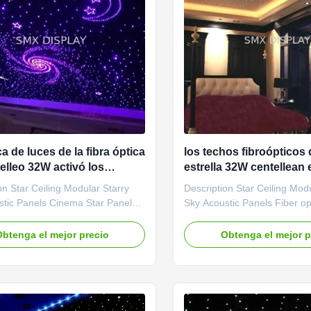
a de luces de la fibra óptica
los techos fibroópticos 
elleo 32W activó los
estrella 32W centellean e
de techo de la estrella de
For Home Decor de la lu
on Star Ceiling Modular Starry
Description Star Ceiling Mod
LED
estrellas de la fibra ópti
stic Panels Cinema Star Panel
Sky Acoustic Panels Fiber opt
c star ceiling panels offer a
ceilings are perfect for bedr
star field effect for your setting
nurseries, creating the feelin
btenga el mejor precio
Obtenga el mejor p
relaxing starry night above, plus
under the stars, and star cei
effect of a skylight to the night
the finishing touch to dedic
, to help open up the feel of
theater rooms Fiber optics c
. ...
used in a host of ...