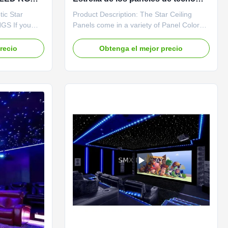
llas con
para la temperatura de trabajo -25
tic Star
Product Description: The Star Ceiling
e en casa
55 U2103 0.5W Para la piscina
GS If you
Panels come in a variety of Panel Colors
of your home
to choose from, including Black, Dark
ing lights can
Blue, Picture Printed, and White. This
recio
Obtenga el mejor precio
re to your
makes it easy to find the perfect match for
vourite
your decor and personal style. The panels
n the comfort
are also available in RGB Emitting Color,
which means they ...