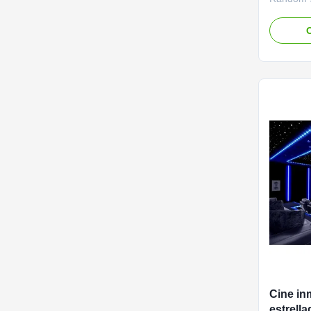
for Home 
panels ar
O
free inst
both resi
Whether 
ceiling, f
Cine in
estrell