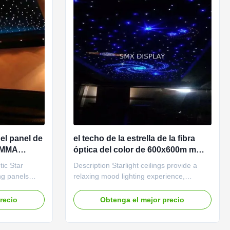
el panel de
el techo de la estrella de la fibra
 PMMA
óptica del color de 600x600m m
ero
RGB teja para la decoración casera
tic Star
Description Starlight ceilings provide a
del cine
ing panels
relaxing mood lighting experience,
ct for you.
evoking memories of the cloudless starry
edia Rooms,
night sky on long summer evenings.
recio
Obtenga el mejor precio
where in your
Hundreds of star points twinkle gently over
or commercial
your head creating a dreamy atmosphere
, Bars, Night
so you can melt your daytime worries