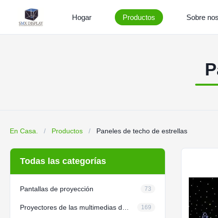
Hogar
Productos
Sobre nos
P
En Casa.
/
Productos
/
Paneles de techo de estrellas
Todas las categorías
Pantallas de proyección
73
Proyectores de las multimedias del negocio
169