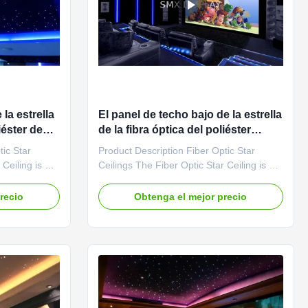
la estrella
El panel de techo bajo de la estrella
iéster de
de la fibra óptica del poliéster
os imanes
PMMA 12VDC para el sitio del
tic Star
Product Description Fiber Optic Star
teatro
 Ceiling is a
Ceilings The Fiber Optic Star Ceiling is a
ar light
600x1200mm/600 x 600mm star light
sting ceiling
panel that mounts onto an existing ceiling
recio
Obtenga el mejor precio
l on the keel
with a set of screws or install on the keel
are made
using magnets. The panels are made
material for
from an absorbent fibreglass material for
increased sound ...