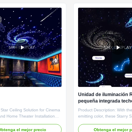
red ...
Clubs, ...
Unidad de iluminación
pequeña integrada tech
estrellas LED en relieve
 Star Ceiling Solution for Cinema
Product Description: With th
temperaturas de trabajo 
nd Home Theater Installation
emitting color, these Starry S
°C
ssembled fibre optic starlight
Tiles are capable of produci
edefine convenience. Designed
range of beautiful and vivid 
btenga el mejor precio
Obtenga el mejor p