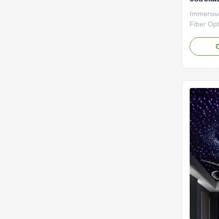
de estre
Immersiv
colores
Fiber Opt
And White
music an
O
star ceil
in any se
well as a
used in ..