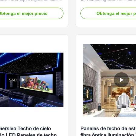
Cinema Our fibre optic starlight
Fiber optic star ceiling panel
e designed for quick and hassle-
realistic star field effect for 
btenga el mejor precio
Obtenga el mejor p
allation, making them ideal for
Home Theaters, Media Roo
dential and commercial spaces.
Rooms and virtually anywher
you’re enhancing a bedroom
home, commercial settings s
eature wall...
Restaurants, Bars, Night Club
mersivo Techo de cielo
Paneles de techo de est
ado LED Paneles de techo
fibra óptica Iluminaci