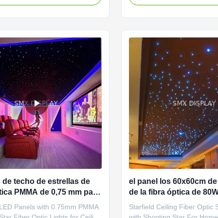
mless and quick installation
be customized to suit any m
they bring the magic of a starry
occasion. The panels are al
any interior space with unmatched
have a CRI (Ra>) of 85, ensu
l for ...
colors are accurately ...
 de techo de estrellas de
el panel los 60x60cm de 
ptica PMMA de 0,75 mm para
de la fibra óptica de 
 casa
para el cine casero teled
 LED Panels with 0.75mm PMMA
Starfield Ceiling Fiber Optic 
ar Fiber Optic Lights for Ceiling
with Shooting Star For Hom