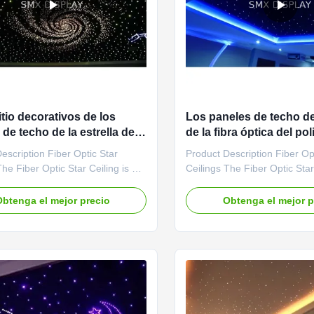
itio decorativos de los
Los paneles de techo de 
de techo de la estrella de la
de la fibra óptica del pol
ptica de 0.75m m PMMA
PMMA 15W 12VDC con l
escription Fiber Optic Star
Product Description Fiber Op
The Fiber Optic Star Ceiling is a
Ceilings The Fiber Optic Star
mm/600 x 600mm star light
600x1200mm/600 x 600mm st
t mounts onto an existing ceiling
panel that mounts onto an exi
btenga el mejor precio
Obtenga el mejor p
 of screws or install on the keel
with a set of screws or instal
gnets. The panels are made
using magnets. The panels 
bsorbent fibreglass material for
from an absorbent fibreglass 
 sound ...
increased sound ...