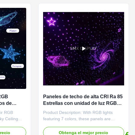
away.Our starlight ceiling ...
 RGB
Paneles de techo de alta CRI Ra 85
os de
Estrellas con unidad de luz RGB
 para
pequeña integrada y color emisor
eir RGB
Product Description: With RGB lights
de -25 a 55
RGB
ky Ceiling
featuring 7 colors, these panels are
ng a wide
perfect for creating the exact atmosphere
colors that can
you want. Change the color scheme to fit
recio
Obtenga el mejor precio