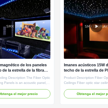
magnético de los paneles
Imanes acústicos 15W d
 de la estrella de la fibra
techo de la estrella de
el poliéster 9m m con la
12VDC para el cine cas
eiling Description The Fiber Optic
Product Description Fiber Op
 fugaz
ing Panels is an acoustic panel,
Ceilings Fiber optic star ceil
mprove the sound quality of your
offer a realistic star field effe
taming room reverberations And
Ideal for Home Theaters, M
btenga el mejor precio
Obtenga el mejor p
ion of RGB LED technology to our
Rec Rooms and virtually any
ng panels. In addition to the
home, they're also perfect f
hite stars, you can now have
settings such as Restaurants