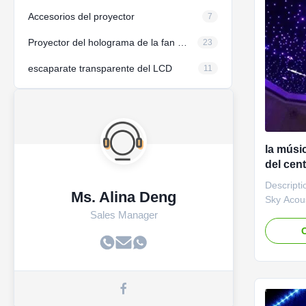
Accesorios del proyector
7
Proyector del holograma de la fan del LED
23
escaparate transparente del LCD
11
la músic
del cent
paneles 
Descripti
RGBW 
Ms. Alina Deng
Sky Acou
fiber opti
Sales Manager
realistic 
O
with the 
the added 
sky above
your room