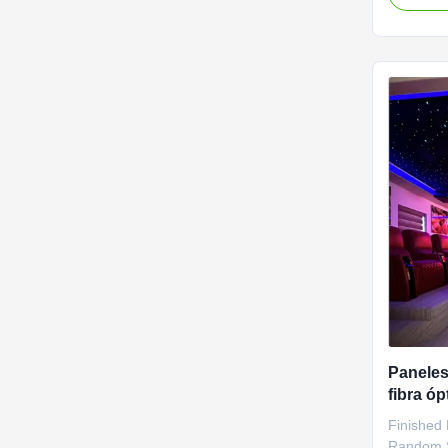
for a sea
process, 
night to 
ease. Idea
Paneles
fibra ó
cine en
Finished
Random St