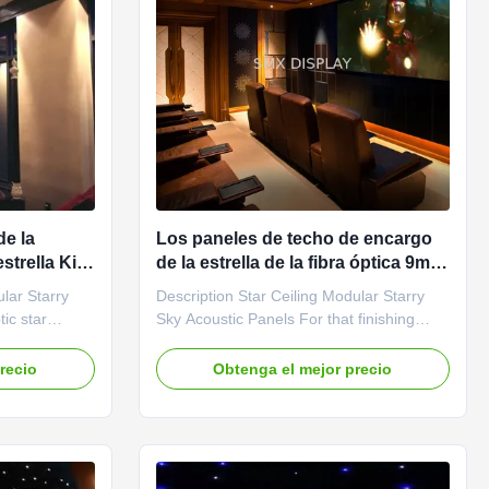
de la
Los paneles de techo de encargo
strella Kit
de la estrella de la fibra óptica 9m m
z de las
los 7 paneles de techo de la noche
ular Starry
Description Star Ceiling Modular Starry
ca
estrellada de los colores
ic star
Sky Acoustic Panels For that finishing
ooms or
touch to a home cinema, or if you just
g of sleeping
want the feeling of sitting under the stars
recio
Obtenga el mejor precio
lings also add
at night, get one of our fibre optic star
ated home
ceiling kits. A starlight ceiling can help
an also be
transform an entire room into something
very special ...