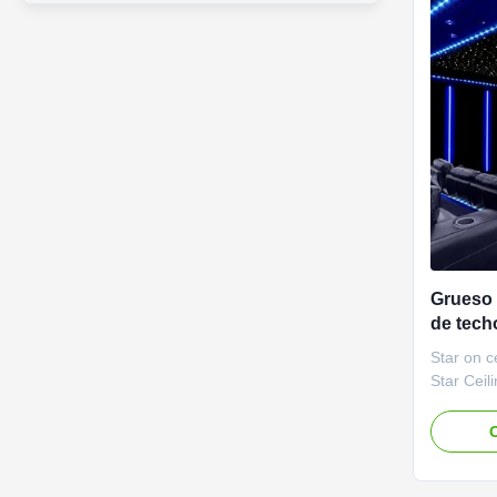
Grueso 
de techo
óptica d
Star on c
estrella
Star Ceil
so they i
room by 
O
the addit
star ceili
natural w