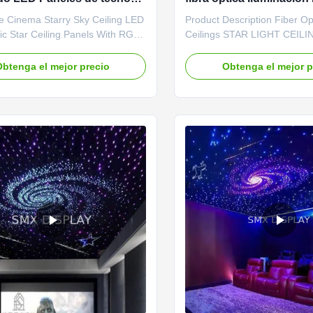
llas de fibra óptica con
Panel de techo de estre
e Cinema Starry Sky Ceiling LED
Product Description Fiber Op
 RGB y blancos
control remoto para cin
ic Star Ceiling Panels With RGB
Ceilings STAR LIGHT CEILIN
 Colors Ideal for home theaters,
want to level up the design 
d media rooms and bedrooms,
entertainment setup, star ceil
btenga el mejor precio
Obtenga el mejor p
ings create a stunning ambiance
bring an incredible atmosphe
tting where they are installed. As
home theatre. Watch your fa
t home, these panels can also be
movies under the night sky i
.
of your indoor home ...