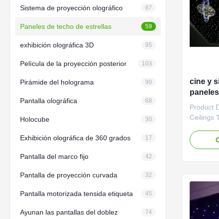
Sistema de proyección olográfico
87
Paneles de techo de estrellas
59
exhibición olográfica 3D
95
Película de la proyección posterior
103
cine y s
Pirámide del holograma
90
paneles 
Pantalla olográfica
68
fibra ó
Product D
Ceilings 
Holocube
30
600x1200
Exhibición olográfica de 360 grados
panel tha
17
O
with a set
Pantalla del marco fijo
42
using ma
from an a
Pantalla de proyección curvada
32
increased
Pantalla motorizada tensida etiqueta
45
Ayunan las pantallas del doblez
74