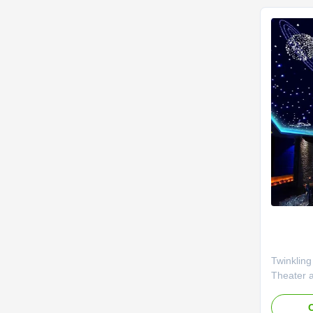
multi-colo
Twinkling
Theater a
Our pre-a
panels r
O