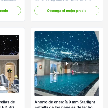
s offer a
Fiber optic star ceiling panels offer a
you,perfect for
realistic star field effect for you. Ideal for
recio
Obtenga el mejor precio
ms, Rec
Home Theaters, Media Rooms, Rec
e in your
Rooms and virtually anywhere in your
uch as
home, they're also perfect for commercial
s, ...
settings such as ...
rellas de
Ahorro de energía 9 mm Starlight
ón LED RGBW
Estrella de los paneles de techo