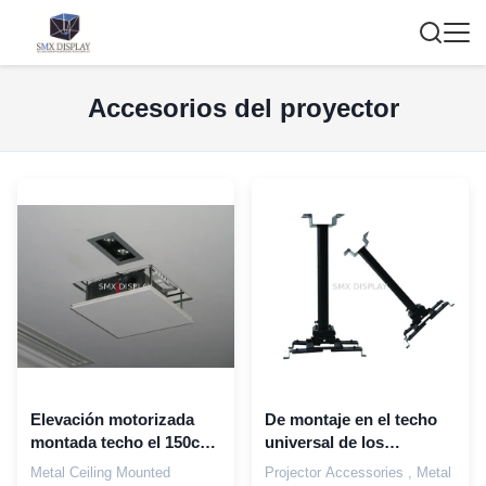
Accesorios del proyector
Elevación motorizada
De montaje en el techo
montada techo el 150cm
universal de los
del proyector del metal
accesorios, del metal y
Metal Ceiling Mounted
Projector Accessories , Metal