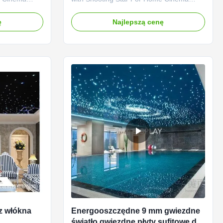
s offer a
Fiber optic star ceiling panels offer a
you,perfect for
realistic star field effect for you. Ideal for
ę
Najlepszą cenę
ms, Rec
Home Theaters, Media Rooms, Rec
e in your
Rooms and virtually anywhere in your
uch as
home, they're also perfect for commercial
s, ...
settings such as ...
 z włókna
Energooszczędne 9 mm gwiezdne
światło gwiezdne płyty sufitowe dla