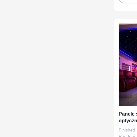
for a sea
process, 
night to 
ease. Idea
Panele 
optycz
domow
Finished
Random St