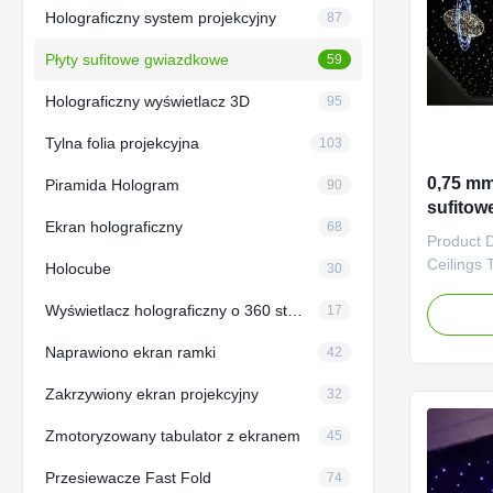
Holograficzny system projekcyjny
87
Płyty sufitowe gwiazdkowe
59
Holograficzny wyświetlacz 3D
95
Tylna folia projekcyjna
103
0,75 mm
Piramida Hologram
90
sufitow
Ekran holograficzny
68
Dekorac
Product D
Ceilings 
Holocube
30
600x1200
Wyświetlacz holograficzny o 360 stopniach
panel tha
17
with a set
Naprawiono ekran ramki
42
using ma
from an a
Zakrzywiony ekran projekcyjny
32
increased
Zmotoryzowany tabulator z ekranem
45
Przesiewacze Fast Fold
74