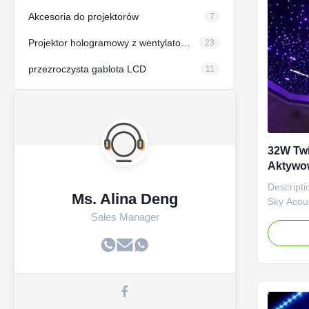
Akcesoria do projektorów
7
Projektor hologramowy z wentylatorem LED
23
przezroczysta gablota LCD
11
32W Twi
Aktywo
sufito
Descripti
Ms. Alina Deng
Sky Acou
fiber opti
Sales Manager
realistic 
with the 
the added 
sky above
your room