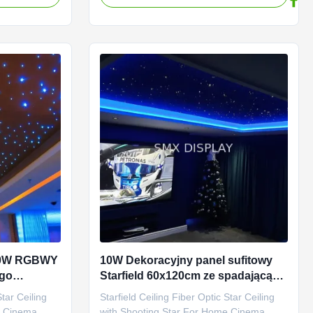
ood or
your mood or event – from calming blues
so designed to
to energizing reds – you can set the tone
ring that
with ease. The Immersive Starry Sky
Ceiling LED Fiber Optic ...
 80W RGBWY
10W Dekoracyjny panel sufitowy
ego
Starfield 60x120cm ze spadającą
owym
gwiazdą
Star Ceiling
Starfield Ceiling Fiber Optic Star Ceiling
e Cinema
with Shooting Star For Home Cinema