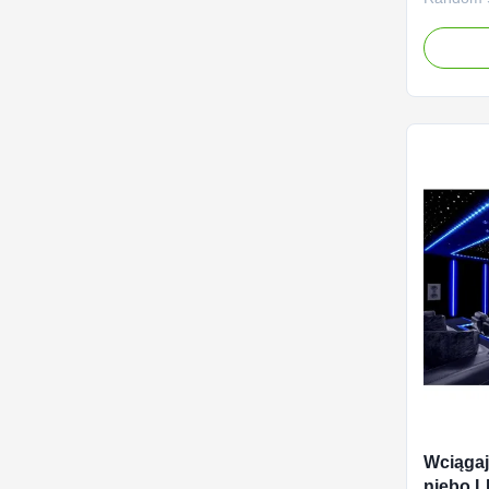
for Home 
panels ar
free inst
both resi
Whether 
ceiling, f
Wciąga
niebo L