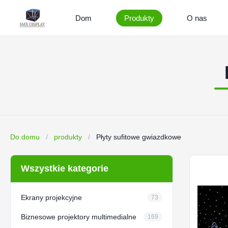
Dom
Produkty
O nas
Do domu
/
produkty
/
Płyty sufitowe gwiazdkowe
Wszystkie kategorie
Ekrany projekcyjne
73
Biznesowe projektory multimedialne
169