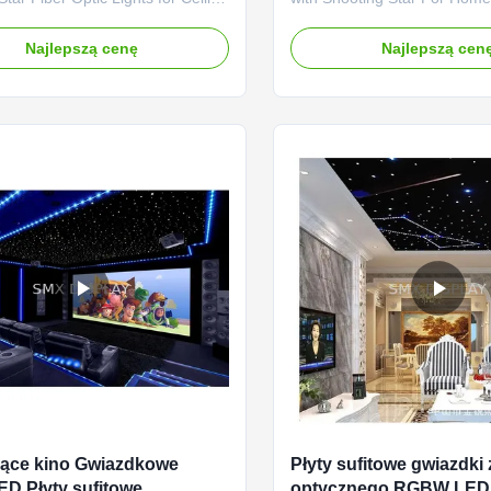
Cinema Our fibre optic starlight
Fiber optic star ceiling panel
e designed for quick and hassle-
realistic star field effect for 
Najlepszą cenę
Najlepszą cen
allation, making them ideal for
Home Theaters, Media Roo
dential and commercial spaces.
Rooms and virtually anywher
you’re enhancing a bedroom
home, commercial settings s
eature wall...
Restaurants, Bars, Night Club
jące kino Gwiazdkowe
Płyty sufitowe gwiazdki
ED Płyty sufitowe
optycznego RGBW LED