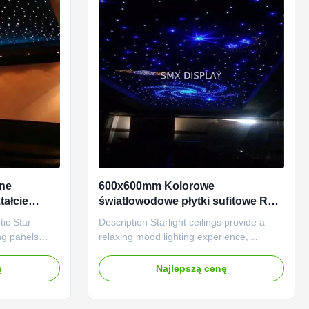
ne
600x600mm Kolorowe
tałcie
światłowodowe płytki sufitowe RGB
domowego
do dekoracji kina domowego
tic Star
Description Starlight ceilings provide a
ing panels
relaxing mood lighting experience,
ct for you.
evoking memories of the cloudless starry
edia Rooms,
night sky on long summer evenings.
ę
Najlepszą cenę
where in your
Hundreds of star points twinkle gently over
or commercial
your head creating a dreamy atmosphere
, Bars, Night
so you can melt your daytime worries