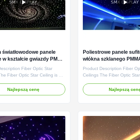
 światłowodowe panele
Poliestrowe panele sufi
e w kształcie gwiazdy PMMA
włókna szklanego PMM
yjne kino i pokój
12VDC z magnesami
escription Fiber Optic Star
Product Description Fiber Op
The Fiber Optic Star Ceiling is a
Ceilings The Fiber Optic Star
mm/600 x 600mm star light
600x1200mm/600 x 600mm st
t mounts onto an existing ceiling
panel that mounts onto an exi
Najlepszą cenę
Najlepszą cen
 of screws or install on the keel
with a set of screws or instal
gnets. The panels are made
using magnets. The panels 
bsorbent fibreglass material for
from an absorbent fibreglass 
 sound ...
increased sound ...