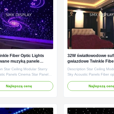
nkle Fiber Optic Lights
32W światłowodowe sufi
wane muzyką panele
gwiazdowe Twinkle Fibe
we LED RGBW Star
Starlight Headliner Kit 
on Star Ceiling Modular Starry
Description Star Ceiling Mod
domu
stic Panels Cinema Star Panel
Sky Acoustic Panels Fiber opt
c star ceiling panels offer a
ceilings are perfect for bedr
star field effect for your setting
nurseries, creating the feelin
Najlepszą cenę
Najlepszą cen
relaxing starry night above, plus
under the stars, and star cei
effect of a skylight to the night
the finishing touch to dedic
, to help open up the feel of
theater rooms Fiber optics c
. ...
used in a host of ...