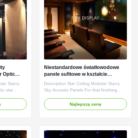
ty
Niestandardowe światłowodowe
r Optic
panele sufitowe w kształcie
do wystroju
gwiazdy 9 mm 7 kolorów Panele
ular Starry
Description Star Ceiling Modular Starry
sufitowe z gwiaździstą nocą
ic star
Sky Acoustic Panels For that finishing
ooms or
touch to a home cinema, or if you just
g of sleeping
want the feeling of sitting under the stars
ę
Najlepszą cenę
lings also add
at night, get one of our fibre optic star
ated home
ceiling kits. A starlight ceiling can help
an also be
transform an entire room into something
very special ...