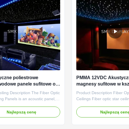
czne poliestrowe
PMMA 12VDC Akustycz
wodowe panele sufitowe o
magnesy sufitowe w ksz
i 9 mm ze spadającą
gwiazdy 15W do kina 
eiling Description The Fiber Optic
Product Description Fiber Op
ą
ing Panels is an acoustic panel,
Ceilings Fiber optic star ceil
mprove the sound quality of your
offer a realistic star field effe
taming room reverberations And
Ideal for Home Theaters, M
Najlepszą cenę
Najlepszą cen
ion of RGB LED technology to our
Rec Rooms and virtually any
ng panels. In addition to the
home, they're also perfect f
hite stars, you can now have
settings such as Restaurants