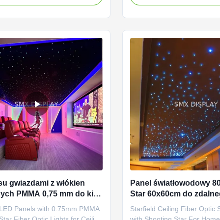
mless and quick installation
be customized to suit any m
they bring the magic of a starry
occasion. The panels are al
any interior space with unmatched
have a CRI (Ra>) of 85, ensu
l for ...
colors are accurately ...
su gwiazdami z włókien
Panel światłowodowy
nych PMMA 0,75 mm do kina
Star 60x60cm do zdaln
ego
sterowania kinem dom
 LED Panels with 0.75mm PMMA
Starfield Ceiling Fiber Optic 
ar Fiber Optic Lights for Ceiling
with Shooting Star For Hom