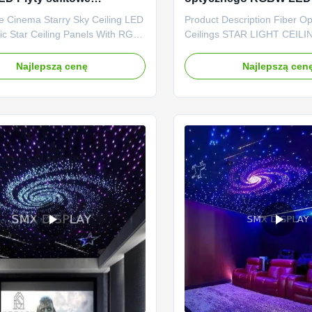
kowe z włóknem optycznym
oświetlenie
e Cinema Starry Sky Ceiling LED
Product Description Fiber Op
ami RGB i białymi
ic Star Ceiling Panels With RGB
Ceilings STAR LIGHT CEILIN
 Colors Ideal for home theaters,
want to level up the design 
d media rooms and bedrooms,
entertainment setup, star ceil
Najlepszą cenę
Najlepszą cen
ings create a stunning ambiance
bring an incredible atmosphe
tting where they are installed. As
home theatre. Watch your fa
t home, these panels can also be
movies under the night sky i
.
of your indoor home ...