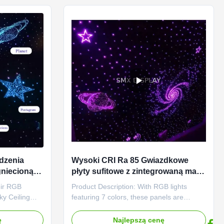
away.Our starlight ceiling ...
dzenia
Wysoki CRI Ra 85 Gwiazdkowe
gniecioną
płyty sufitowe z zintegrowaną małą
jednostką światła RGB i kolorem
eir RGB
Product Description: With RGB lights
 -25 do 55
emitującym RGB
ky Ceiling
featuring 7 colors, these panels are
ng a wide
perfect for creating the exact atmosphere
colors that can
you want. Change the color scheme to fit
ę
Najlepszą cenę