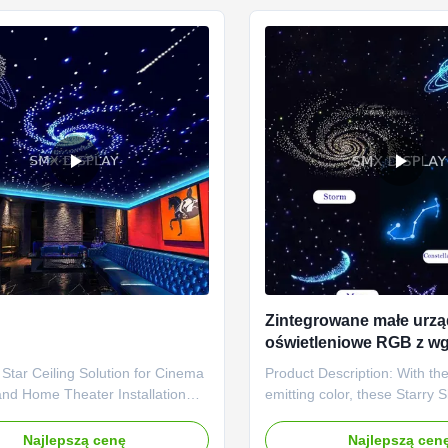
red ...
Clubs, ...
Zintegrowane małe urzą
oświetleniowe RGB z w
gwiazdą LED Stropy dla
 Star Ceiling Solution for Cinema
Product Description: With th
temperatury roboczej od
nd Home Theater Installation
emitting color, these Starry S
°C
ssembled fibre optic starlight
Tiles are capable of produci
edefine convenience. Designed
range of beautiful and vivid 
Najlepszą cenę
Najlepszą cen