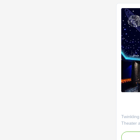
multi-colo
Twinkling
Theater a
Our pre-a
panels r