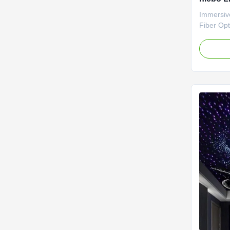
gwiazd
Immersiv
z kolor
Fiber Opt
And White
music an
star ceil
in any se
well as a
used in ..