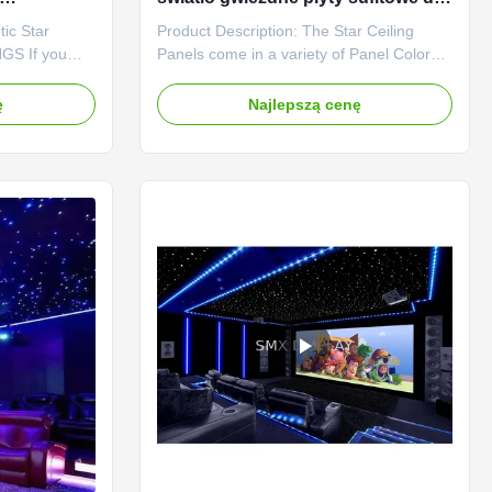
temperatury roboczej -25 55 U2103
tic Star
Product Description: The Star Ceiling
0,5 W dla basenu
GS If you
Panels come in a variety of Panel Colors
of your home
to choose from, including Black, Dark
ing lights can
Blue, Picture Printed, and White. This
ę
Najlepszą cenę
re to your
makes it easy to find the perfect match for
vourite
your decor and personal style. The panels
n the comfort
are also available in RGB Emitting Color,
which means they ...