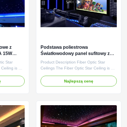
towe z
Podstawa poliestrowa
A 15W
Światłowodowy panel sufitowy z
gwiazdą PMMA 12VDC do sali
tic Star
Product Description Fiber Optic Star
teatralnej
 Ceiling is a
Ceilings The Fiber Optic Star Ceiling is a
ar light
600x1200mm/600 x 600mm star light
sting ceiling
panel that mounts onto an existing ceiling
ę
Najlepszą cenę
l on the keel
with a set of screws or install on the keel
are made
using magnets. The panels are made
material for
from an absorbent fibreglass material for
increased sound ...