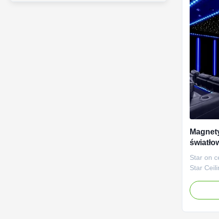
Magnety
światło
grubośc
Star on c
gwiazd
Star Ceil
so they i
room by 
the addit
star ceili
natural w