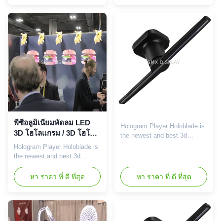
powered--Plug it in and enjoy
hologram advertising player in
the holograms. Floating in the
the market, based on chip and
air effect.--Convenient content
LED technology , it works like
creation. Devices ...
a LED FAN or SPINNER,we
put a different spin on
holographic displays. The
magic ...
พีซีอลูมิเนียมพัดลม LED
Hologram Player Holoblade is
3D โฮโลแกรม / 3D โฮโล
the newest and best 3d
แกรมโปรเจคเตอร์ Ith 175
floating hologram advertising
Hologram Player Holoblade is
มุมมอง
player in the market, based on
the newest and best 3d
chip and LED technology , it
floating hologram advertising
works like a LED FAN or
player in the market, based on
หา ราคา ที่ ดี ที่สุด
หา ราคา ที่ ดี ที่สุด
SPINNER,we put a different
chip and LED technology , it
spin on holographic displays.
works like a LED FAN or
The magic happens once the
SPINNER,we put a different
switch is flipped on, 3D
spin on holographic displays.
visuals appear to float ...