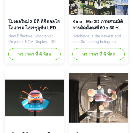
โมเดลใหม่ 3 มิติ ดิจิตอลโฮ
Kino - Mo 3D ภาพสามมิติ
โลแกรม ไฮเรซูลูชั่น LED
การติดตั้งคงที่ 60 x 60 ซม.
จอแสดงผล 3 มิติ แฟน 42
ด้วยสีดำ
New Effective Holographic
Holoblade is the newest and
ซม. เครื่องโฆษณาโฮโลแก
Projector POV Display , 3D
best 3d floating hologram
รม
Hologram Player 3d Hologram
advertising player in the
LED fan is the latest and
market, based on chip and
หา ราคา ที่ ดี ที่สุด
หา ราคา ที่ ดี ที่สุด
most attractive advertising 3d
LED technology , it works like
display for shopping mall,
a LED FAN or SPINNER,we
cloths store, restaurant,
put a different spin on
museum, jewelry shops, and
holographic displays. Our
many other retails outlets.
Hologram Player looks like a
Holographic advertising
windmill,it is a new product in
machine, LED lights rotating
2017, based on the chip, ...
...