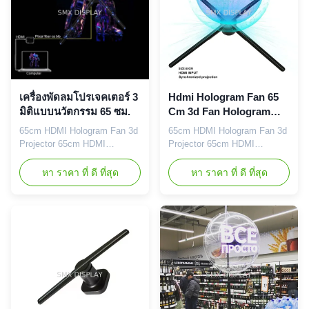
Hologram ...
...
เครื่องพัดลมโปรเจคเตอร์ 3
Hdmi Hologram Fan 65
มิติแบบนวัตกรรม 65 ซม.
Cm 3d Fan Hologram
Display Hdmi-
65cm HDMI Hologram Fan 3d
65cm HDMI Hologram Fan 3d
Synchronization With
Projector 65cm HDMI
Projector 65cm HDMI
Computer Interactive 3d
hologram fan 3d projector is
hologram fan 3d projector is
Holographic Projector
perfect for retail stores,
perfect for retail stores,
หา ราคา ที่ ดี ที่สุด
หา ราคา ที่ ดี ที่สุด
restaurants, exhibitions, trade
เครื่องพัดพัดโฮโลแกรม 3D
restaurants, exhibitions, trade
shows, and events. It allows
shows, and events. It allows
ที่ใช้กับคอมพิวเตอร์
you to showcase your
you to showcase your
products and services in a
products and services in a
unique and visually stunning
unique and visually stunning
way that will make your brand
way that will make your brand
stand out from the
stand out from the
competition...
competition...