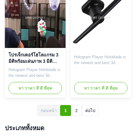
The magic happens once the
switch is flipped on, 3D
visuals appear to float ...
โปรเจ็กเตอร์โฮโลแกรม 3
Hologram Player Holoblade is
มิติพร้อมเล่นภาพ 3 มิติ
the newest and best 3d
ความละเอียดสูง / มุมมอง
floating hologram advertising
Hologram Player Holoblade is
175
player in the market, based on
the newest and best 3d
chip and LED technology , it
floating hologram advertising
works like a LED FAN or
player in the market, based on
หา ราคา ที่ ดี ที่สุด
หา ราคา ที่ ดี ที่สุด
SPINNER,we put a different
chip and LED technology , it
spin on holographic displays.
works like a LED FAN or
The magic happens once the
SPINNER,we put a different
switch is flipped on, 3D
spin on holographic displays.
ก่อนหน้า
1
2
ต่อไป
visuals appear to float ...
The magic happens once the
switch is flipped on, 3D
ประเภททั้งหมด
visuals appear to float ...