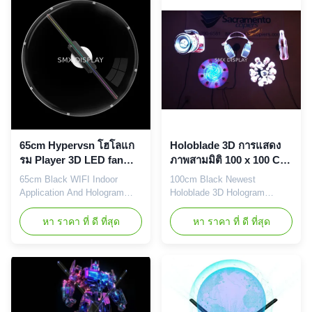
spin on holographic displays.
powered--Plug it in and enjoy
The magic happens once the
the holograms. Floating in the
switch is flipped on, 3D
air effect.--Convenient content
visuals appear to float ...
creation. Devices ...
65cm Hypervsn โฮโลแก
Holoblade 3D การแสดง
รม Player 3D LED fan
ภาพสามมิติ 100 x 100 Cm
ความละเอียด 512 x 512
สำหรับโฆษณาในร่ม
65cm Black WIFI Indoor
100cm Black Newest
สำหรับการโฆษณา
Application And Hologram
Holoblade 3D Hologram
Player,3D Holographic
Players similar as Kino-Mo for
Generator Holoblade is the
Indoor advertisement The
หา ราคา ที่ ดี ที่สุด
หา ราคา ที่ ดี ที่สุด
newest and best 3d floating
works like an evolved version
hologram advertising player in
of the standard holographic
the market, based on chip and
clocks many people have on
LED technology , it works like
their bedside tables.A set of
a LED FAN or SPINNER,we
LED propellers rotate at a
put a different spin on
rapid speed, to create high-
holographic displays. Our
resolution animations that just