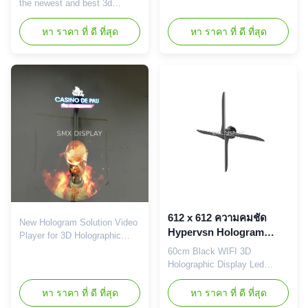
solution for 3D videos and
the newest and best 3d
images appear floating in the
floating hologram advertising
air with effective cost. The
player in the market, based on
หา ราคา ที่ ดี ที่สุด
หา ราคา ที่ ดี ที่สุด
uses LED-based technology,
chip and LED technology , it
which allows the "holograms"
works like a LED FAN or
to be clearly seen at a
SPINNER,we put a different
distance, even under brightly-
spin on holographic displays.
lit conditions. Parameter ...
The magic happens once the
switch is flipped on, 3D
visuals appear to float ...
612 x 612 ความคมชัด
New Hologram Solution Video
Hypervsn Hologram
Player for 3D Holographic
Player, 4 ใบแสดงโฆษณา
Displays 3D Hologram Player,
60cm Black WIFI 3D
LED ใบมีด
3D Hologram solution for
Holographic Display Led
brands and retailers. High
Advertising Display Hologram
resolution 3D Visuals--
Player Holoblade is the
หา ราคา ที่ ดี ที่สุด
หา ราคา ที่ ดี ที่สุด
Uploaded wirelessly Mains
newest and best 3d floating