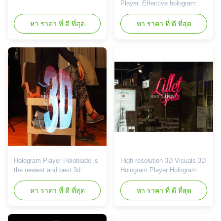
มิติในร่ม
player in the market, based on
Player, Effective hologram
chip and LED technology , it
player New Holograms
works like a LED FAN or
solution for 3D videos and
หา ราคา ที่ ดี ที่สุด
หา ราคา ที่ ดี ที่สุด
SPINNER,we put a different
images appear floating in the
spin on holographic displays.
air with effective cost. 3D
The magic happens once the
Hologram Player, 3D
switch is flipped on, 3D
Hologram solution for brands
visuals appear to float ...
and retailers. High resolution
3D Visuals--Uploaded
wirelessly Mains powered--
Plug it in and ...
Hologram Player Holoblade is
High resolution 3D Visuals 3D
the newest and best 3d
Hologram Player Hologram
floating hologram advertising
Player 3D Hologram Player,
player in the market, based on
3D Hologram solution for
หา ราคา ที่ ดี ที่สุด
หา ราคา ที่ ดี ที่สุด
chip and LED technology , it
brands and retailers. High
works like a LED FAN or
resolution 3D Visuals--
SPINNER,we put a different
Uploaded wirelessly Mains