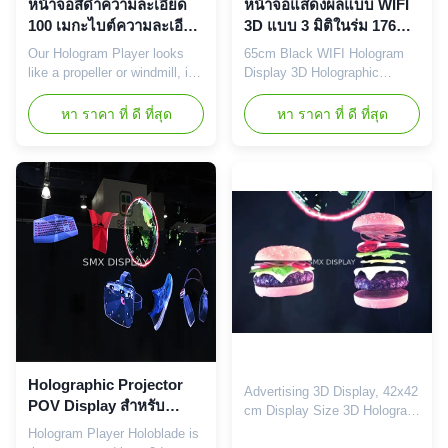
หน้าจอสีดำความละเอียด
หน้าจอแสดงผลแบบ WIFI
100 เมกะไบต์ความละเอียด
3D แบบ 3 มิติในร่ม 176
สูงด้วย PC + วัสดุอลูมิเนียม
องศาดูมุม 20000 ชั่วโมง
Our Hologram Player looks
65cm Black WIFI Hologram
โดยใช้ชีวิต
like a propeller or windmill, is
Display 3D Holographic
designed to mount to walls,
Projector High Resolution, In
be quiet while running. The
stock The works like an
หา ราคา ที่ ดี ที่สุด
หา ราคา ที่ ดี ที่สุด
"screen-less" Hologram
evolved version of the
Displayer are simple to install
standard holographic clocks
and operate, cost-effective.
many people have on their
The magic happens once the
bedside tables.A set of LED
switch is flipped on, 3D
propellers rotate at a rapid
visuals appear to float in the
speed, to create high-
air, enthrall as ...
resolution animations that just
float in ...
Holographic Projector
Advertising 3D Display, 42x42
POV Display สำหรับ
cm Display Size 3D Hologram
โฆษณาในอาคารที่มีมุม
Player New Holograms
Hologram Player Holoblade is
มอง 174 องศา