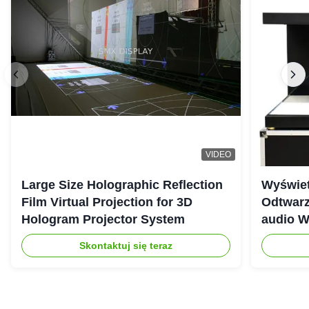
VIDEO
Large Size Holographic Reflection
Wyświet
Film Virtual Projection for 3D
Odtwarz
Hologram Projector System
audio W
Skontaktuj się teraz