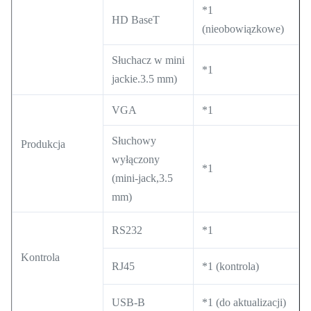
*1
HD BaseT
(nieobowiązkowe)
Słuchacz w mini
*1
jackie.3.5 mm)
VGA
*1
Słuchowy
Produkcja
wyłączony
*1
(mini-jack,3.5
mm)
RS232
*1
Kontrola
RJ45
*1 (kontrola)
USB-B
*1 (do aktualizacji)