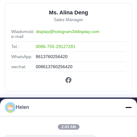
Ms. Alina Deng
Sales Manager
Wiadomość
display@hologram3ddisplay.com
e-mail:
Tel.:
0086-755-29127281
WhatsApp:
8613760256420
wechat:
008613760256420
Helen
Szybkie Linki
Dom
2:43 AM
Produkty
O Nas