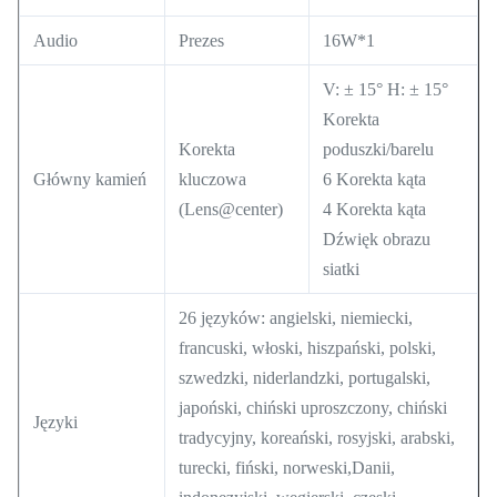
Audio
Prezes
16W*1
V: ± 15° H: ± 15°
Korekta
Korekta
poduszki/barelu
Główny kamień
kluczowa
6 Korekta kąta
(Lens@center)
4 Korekta kąta
Dźwięk obrazu
siatki
26 języków: angielski, niemiecki,
francuski, włoski, hiszpański, polski,
szwedzki, niderlandzki, portugalski,
japoński, chiński uproszczony, chiński
Języki
tradycyjny, koreański, rosyjski, arabski,
turecki, fiński, norweski,Danii,