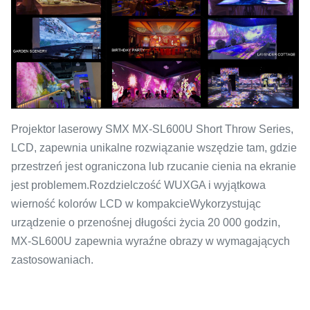
Projektor laserowy SMX MX-SL600U Short Throw Series,
LCD, zapewnia unikalne rozwiązanie wszędzie tam, gdzie
przestrzeń jest ograniczona lub rzucanie cienia na ekranie
jest problemem.Rozdzielczość WUXGA i wyjątkowa
wierność kolorów LCD w kompakcieWykorzystując
urządzenie o przenośnej długości życia 20 000 godzin,
MX-SL600U zapewnia wyraźne obrazy w wymagających
zastosowaniach.