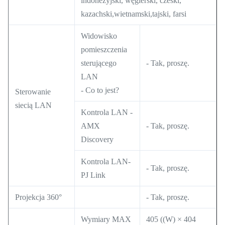
indonezyjski, węgierski, czeski,
kazachski,wietnamski,tajski, farsi
Widowisko
pomieszczenia
sterującego
- Tak, proszę.
LAN
- Co to jest?
Sterowanie
siecią LAN
Kontrola LAN -
AMX
- Tak, proszę.
Discovery
Kontrola LAN-
- Tak, proszę.
PJ Link
Projekcja 360°
- Tak, proszę.
Wymiary MAX
405 ((W) × 404