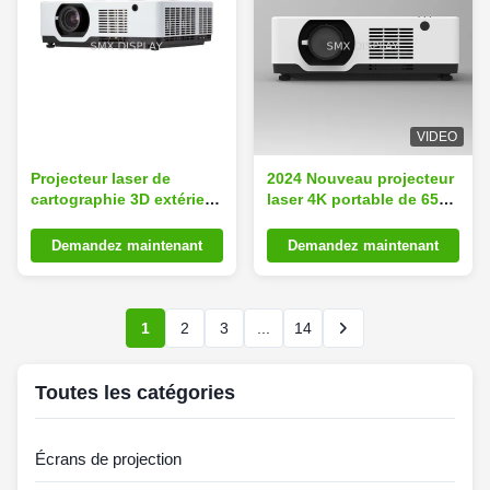
VIDEO
Projecteur laser de
2024 Nouveau projecteur
cartographie 3D extérieur
laser 4K portable de 6500
LCD à 3 étoiles de 6500
lumens pour une
lumens 1920x1200P 360
utilisation en extérieur
Demandez maintenant
Demandez maintenant
degrés pour les grands
dans de grands lieux
lieux
1
2
3
...
14
Toutes les catégories
Écrans de projection