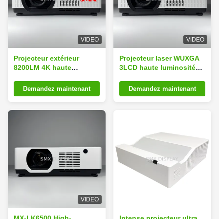
VIDEO
VIDEO
Projecteur extérieur
Projecteur laser WUXGA
8200LM 4K haute
3LCD haute luminosité
luminosité 3LCD 3D
8200 lumens pour
grandes salles
Demandez maintenant
Demandez maintenant
VIDEO
MX-LK6500 High-
Intense projecteur ultra