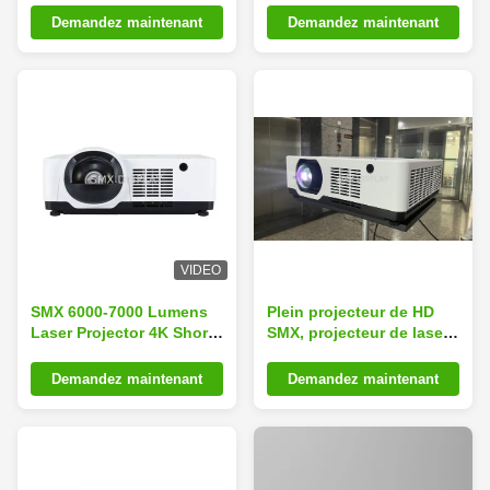
de bâtiments à grande
l'amélioration 4K
Demandez maintenant
Demandez maintenant
échelle
VIDEO
SMX 6000-7000 Lumens
Plein projecteur de HD
Laser Projector 4K Short
SMX, projecteur de laser
Throw Pour Écran du
de 6500 lumens pour le
Simulateur de Vol
cinéma à la maison
Demandez maintenant
Demandez maintenant