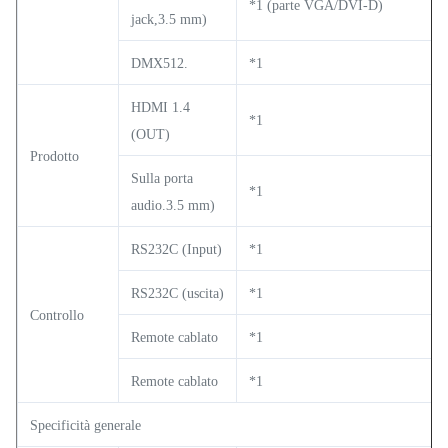
*1 (parte VGA/DVI-D)
jack,3.5 mm)
DMX512.
*1
HDMI 1.4
*1
(OUT)
Prodotto
Sulla porta
*1
audio.3.5 mm)
RS232C (Input)
*1
RS232C (uscita)
*1
Controllo
Remote cablato
*1
Remote cablato
*1
Specificità generale