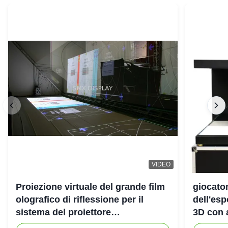
VIDEO
Proiezione virtuale del grande film
giocato
olografico di riflessione per il
dell'es
sistema del proiettore
3D con 
dell'ologramma 3D