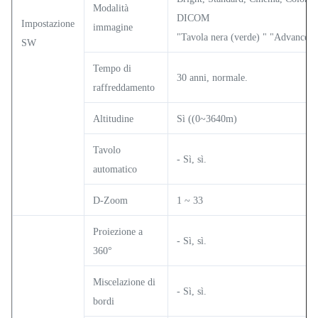
Modalità
DICOM
Impostazione
immagine
"Tavola nera (verde) " "Advanced"
SW
Tempo di
30 anni, normale.
raffreddamento
Altitudine
Sì ((0~3640m)
Tavolo
- Sì, sì.
automatico
D-Zoom
1 ~ 33
Proiezione a
- Sì, sì.
360°
Miscelazione di
- Sì, sì.
bordi