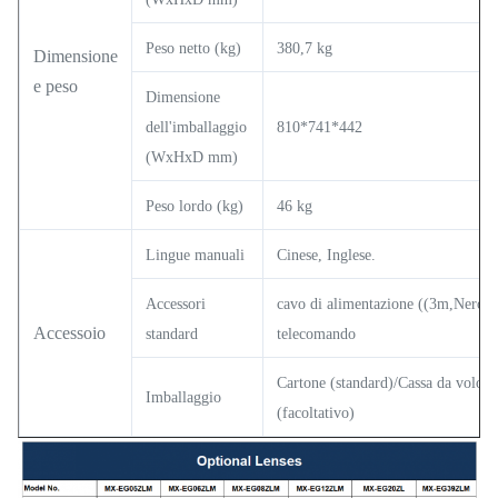
Peso netto (kg)
380,7 kg
Dimensione
e peso
Dimensione
dell'imballaggio
810*741*442
(WxHxD mm)
Peso lordo (kg)
46 kg
Lingue manuali
Cinese, Inglese.
Accessori
cavo di alimentazione ((3m,Nero),
Accessoio
standard
telecomando
Cartone (standard)/Cassa da volo
Imballaggio
(facoltativo)