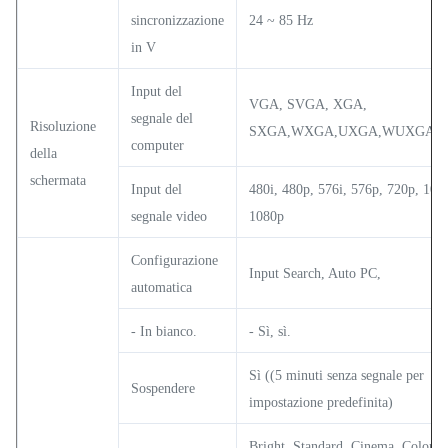
sincronizzazione
24 ~ 85 Hz
in V
Input del
VGA, SVGA, XGA,
segnale del
Risoluzione
SXGA,WXGA,UXGA,WUXGA,4
computer
della
schermata
Input del
480i, 480p, 576i, 576p, 720p, 1080
segnale video
1080p
Configurazione
Input Search, Auto PC,
automatica
- In bianco.
- Sì, sì.
Sì ((5 minuti senza segnale per
Sospendere
impostazione predefinita)
Bright, Standard, Cinema, Colorbo