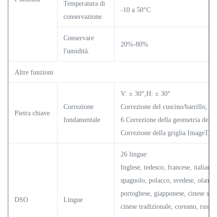
Temperatura di
-10 a 50°C
conservazione.
Conservare
20%-80%
l'umidità.
Altre funzioni
V: ± 30°,H: ± 30°
Correzione
Correzione del cuscino/barrillo,
Pietra chiave
fondamentale
6 Correzione della geometria degli
Correzione della griglia ImageTun
26 lingue:
Inglese, tedesco, francese, italiano,
spagnolo, polacco, svedese, olande
portoghese, giapponese, cinese semp
DSO
Lingue
cinese tradizionale, coreano, russo,