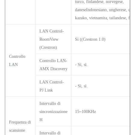
turco, finlandese, norvegese,
daneseIndonesiano, ungherese, cec
kazako, vietnamita, tailandese, fars
LAN Control-
RoomView
Sì ((Crestron 1.0)
(Crestron)
Controllo
Controllo LAN-
LAN
- Sì, sì.
AMX Discovery
LAN Control-
- Sì, sì.
PJ Link
Intervallo di
sincronizzazione
15~100KHz
H
Frequenza di
scansione
Intervallo di