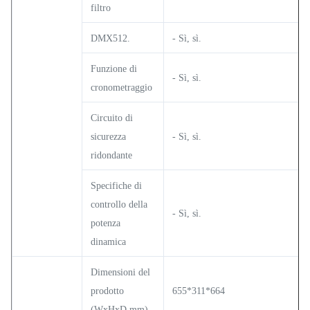
filtro
DMX512.
- Sì, sì.
Funzione di
- Sì, sì.
cronometraggio
Circuito di
sicurezza
- Sì, sì.
ridondante
Specifiche di
controllo della
- Sì, sì.
potenza
dinamica
Dimensioni del
prodotto
655*311*664
(WxHxD mm)