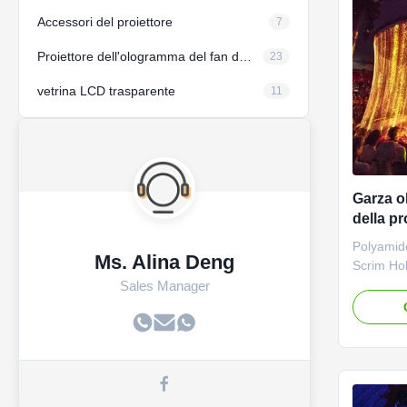
Accessori del proiettore
7
Proiettore dell'ologramma del fan del LED
23
vetrina LCD trasparente
11
Garza ol
della p
3D per 
Polyamid
Ms. Alina Deng
Scrim Ho
gauze Hol
Sales Manager
netting t
effective
using fro
fabric is 
the hologr