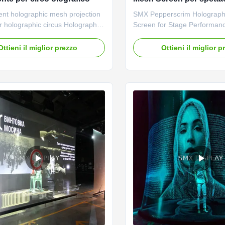
e presentazioni
nt holographic mesh projection
SMX Pepperscrim Holograph
r holographic circus Holographic
Screen for Stage Performan
een description: Holo gauze
Presentations Holo-Gauze is 
hic Mesh Screen For Live show
solution for live events, allow
Ottieni il miglior prezzo
Ottieni il miglior p
ze is the most transparent mesh
participants to make present
nd, in fact even musicians and
our near-invisible gauze whil
s have accidently walked into it
and entertaining holographic
 Holo-Gauze ...
appear to float in front and a