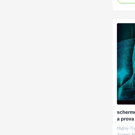
large sca
hologram 
objects ap
surround 
schermo
a prova
traspar
Highly T
del 78% 
Screen H