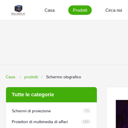
Casa
Prodotti
Circa noi
Casa.
/
prodotti
/
Schermo olografico
Tutte le categorie
Schermi di proiezione
73
Proiettori di multimedia di affari
169