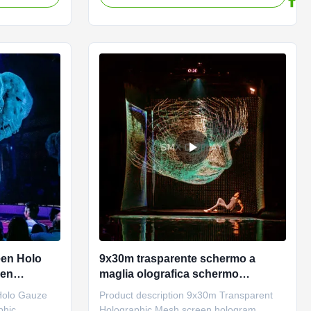
rojection
floating visual effects. What is Holo Gauze
ittance and
Mesh? Holo Gauze is a specialized screen
 Technical
material for holographic projections that
 Hologram ...
uses direct ...
en Holo
9x30m trasparente schermo a
een
maglia olografica schermo
for Stage
proiettore ologramma per eventi
Holo Gauze
Product description 9x30m Transparent
dal vivo
phic
Holographic Mesh screen hologram