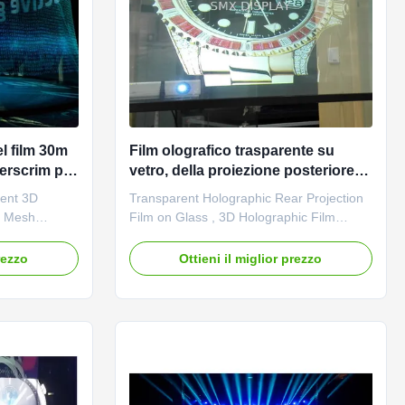
l film 30m
Film olografico trasparente su
perscrim per
vetro, della proiezione posteriore
film olografico 3D
rent 3D
Transparent Holographic Rear Projection
r Mesh
Film on Glass , 3D Holographic Film
the perfect
HOLOGRAM REAR PROJECTION FILM
ing
creates a high-definition image to allow
rezzo
Ottieni il miglior prezzo
ations behind
viewing audience to experience a vivid
e informative
image (see through) and an unreal image
 effects
(look at) through the screen. A self-
round ...
adhesive type rear projection film. ...