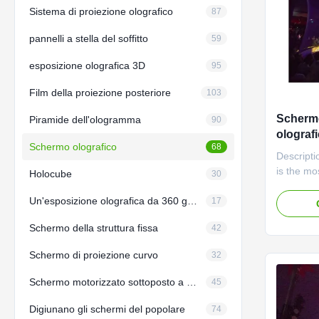
Sistema di proiezione olografico
87
pannelli a stella del soffitto
59
esposizione olografica 3D
95
Film della proiezione posteriore
103
Schermo
Piramide dell'ologramma
90
olograf
Schermo olografico
68
Descript
is the mo
Holocube
30
fact eve
Un'esposizione olografica da 360 gradi
accidentl
17
Gauze ret
Schermo della struttura fissa
42
with 3D s
passive 3
Schermo di proiezione curvo
32
...
Schermo motorizzato sottoposto a tensione linguetta
45
Digiunano gli schermi del popolare
74