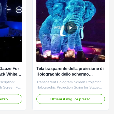
 Gauze For
Tela trasparente della proiezione di
ack White
Holograohic dello schermo
dell'ologramma del proiettore per la
cription:
Transparent Hologram Screen Projector
manifestazione della fase
h Screen For
Holograohic Projection Scrim for Stage
esh screen is
Show Deatils: Product Name Transparent
n. It is
Hologram Screen Material Polyamide
rezzo
Ottieni il miglior prezzo
hic wedding,
Projection type Front and Rear Projection
Transmittance 78% Advantage See
 new product
through, big size, seamless,light-weight,