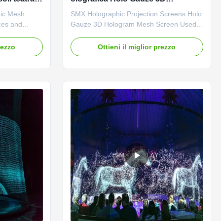
Hologram Mesh Screen utilizzato
ic Mesh
SMX Holographic Projection Screens Holo
per le mostre di matrimonio sul
ces and
Gauze 3D Hologram Mesh Screen Used
palco
the ideal
For Stage Wedding Exhibitions Imagine a
ing
hologram that looks so real that 3D
rezzo
Ottieni il miglior prezzo
ations behind
objects appear to float in mid-air or
e informative
surround a performer on stage. That’s
 effects
where Pepperscrim plus comes in! This
round ...
highly transparent scrim has an ...