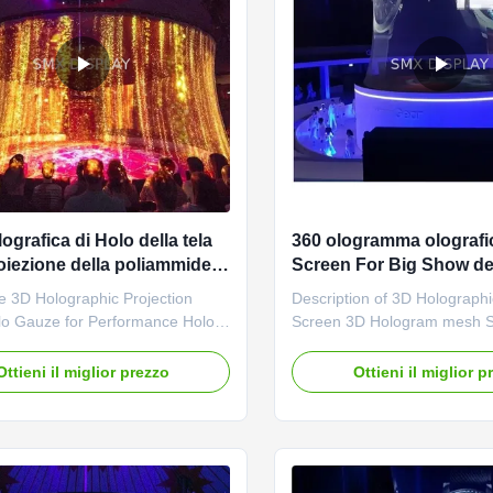
ografica di Holo della tela
360 ologramma olograf
roiezione della poliammide
Screen For Big Show de
la prestazione
schermo del proiettore 
e 3D Holographic Projection
Description of 3D Holographi
lo Gauze for Performance Holo
Screen 3D Hologram mesh S
ogram Screen is a type of fabric
kind of new projection screen.
hat provides a simple and cost-
used for the holographic wed
Ottieni il miglior prezzo
Ottieni il miglior p
 way to create video holograms
holographic music concert
nt projection technology. The
,restaurant,fashion show or
made with real silver, which gives
launching and so on. Hologr
aphic ...
projection expands the space 