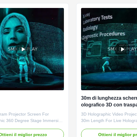
ighly transparent scrim ...
launching and so on. Hologra
30m di lunghezza sche
olografico 3D con trasp
78% e classe B2 a prova
ram Projector Screen For
3D Holographic Video Projec
per gli spettacoli di olo
hic 360 Degree Stage Immersive
30m Length For Live Holog
vivo
n Holo Gauze Description: Highly
Product Overview Advanced
nt and extra-wide gauze for
holographic video projection
Ottieni il miglior prezzo
Ottieni il miglior p