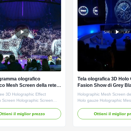
gramma olografico
Tela olografica 3D Holo
ico Mesh Screen della rete
Fasion Show di Grey Bl
roiezione dello schermo
3D
ee 3D Holographic Effect
Holographic Mesh Screen des
chermo di proiezione di
on Screen Holographic Screen
Holo gauze Holographic Mes
di grado 3D
on Net Hologram Mesh Screen
Live show 3D Holographic m
on: Imagine a hologram that
a kind of new projection scree
Ottieni il miglior prezzo
Ottieni il miglior p
real that 3D objects appear to
widely used for the holograp
mid-air or surround a performer on
holographic music concert
at’s where Holoflex plus comes
,restaurant,fashion show or