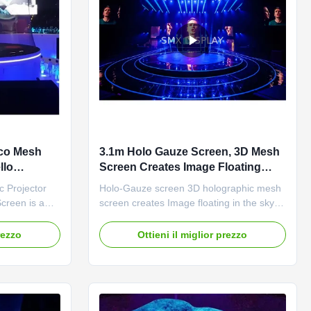
ico Mesh
3.1m Holo Gauze Screen, 3D Mesh
llo
Screen Creates Image Floating
di grado 3D
olografico nel cielo
c Projector
Holo-Gauze screen 3D holographic mesh
creen is a
screen creates Image floating in the sky
 It is widely
Descrption Holo Gauze is the latest
ding,
development in large-scale 3D hologram
rezzo
Ottieni il miglior prezzo
effects.A patent pending front projection
 new product
screen that is highly transparent and
aphic Screen
highly reflective, Holo-Gauze is unique as
level of ...
it works with 3D ...