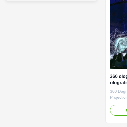
360 olo
olograf
della p
360 Degr
dello s
Projecti
effetto 
Projecti
Descripti
looks so 
float in 
stage. Th