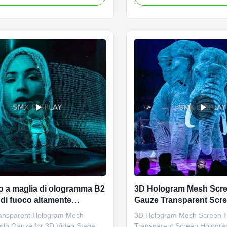
le hologram effects. Imagine a
designed for live hologram p
that looks so real that 3D
shows, featuring high transm
pear to float in mid-air or
versatile installation options.
a performer on stage. This ...
Specifications Product Name
 a maglia di ologramma B2
3D Hologram Mesh Scre
 di fuoco altamente
Gauze Transparent Scr
ente con una trasmissione
Holographic Projection 
ransparent Hologram Mesh
3D Hologram Mesh Screen 
per spettacoli teatrali 3D
Show
olo Gauze for 3D Video Stage
Transparent Screen Hologra