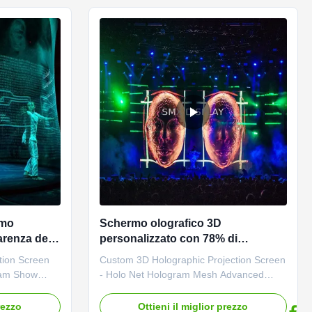
phic ...
easy to install Fabric Color ...
rmo
Schermo olografico 3D
arenza del
personalizzato con 78% di
 di fuoco
trasmittanza, 7m di larghezza e 30m
tion Screen
Custom 3D Holographic Projection Screen
grammi dal
di lunghezza per spettacoli teatrali
ram Show
- Holo Net Hologram Mesh Advanced
 3D
holographic projection screen designed
 screen
for creating stunning 3D stage shows with
rezzo
Ottieni il miglior prezzo