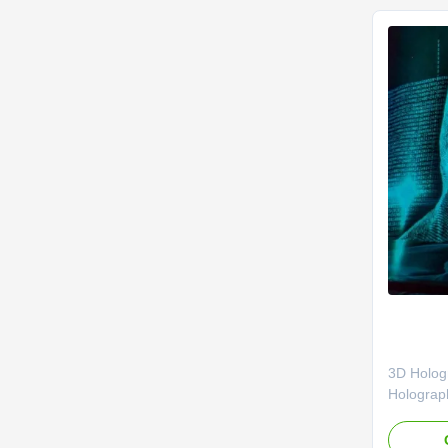
in! This h
3D Holog
Holograp
Projectio
transpare