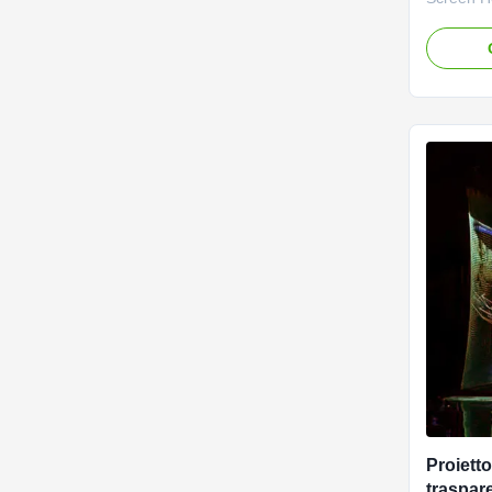
Show Pre
Gauze - 
for Profe
Gauze is 
weddings
transpare
Proietto
traspare