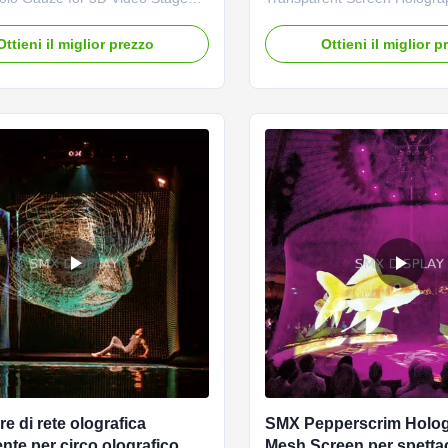
mium Quality 3D Hologram
Projection for Stage Show H
Advanced Holographic Mesh Net
Gauze Screen is the perfect s
Ottieni il miglior prezzo
Ottieni il miglior p
ssional Stage Productions Holo
live events, allowing partici
the ideal solution for hologram
presentations behind our nea
 and product launches. This
gauze while informative and 
nt screen can be positioned at ...
holographic effects appear to
re di rete olografica
SMX Pepperscrim Holog
nte per circo olografico
Mesh Screen per spettaco