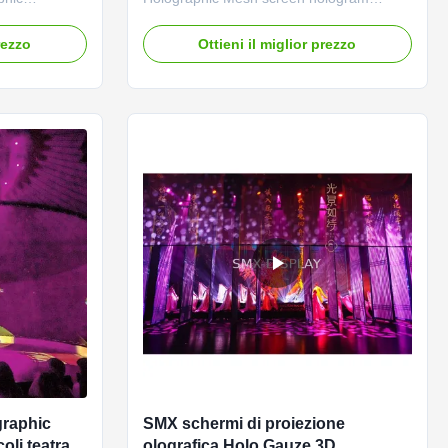
ologram
Projector Screen for live events Hologram
olution for
mesh screen is a High transparent and
rezzo
Ottieni il miglior prezzo
pants to make
seamless gauze screen material for large
r-invisible
scale 3D hologram effects. It is the new
entertaining
portable and reusable material to create
 ...
hologram projection, the ...
raphic
SMX schermi di proiezione
li teatrali
olografica Holo Gauze 3D