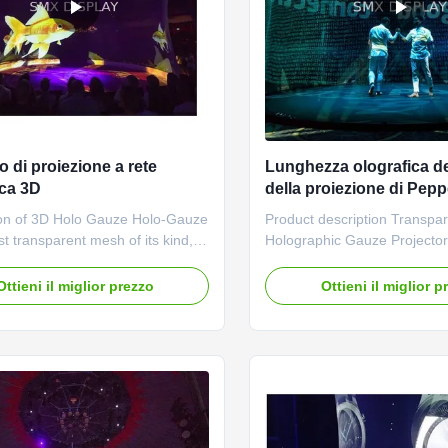
 di proiezione a rete
Lunghezza olografica de
ica 3D
della proiezione di Pep
la pubblicità all'aperto
ion of 3D Holo Gauze Holo-Gauze
Product description Transpa
st transparent mesh of its kind, in
Holographic Gauze Projecto
n musicians and performers have
Screen Holographic gauze is 
y walked into it on stage! Holo-
solution for live events, allow
Ottieni il miglior prezzo
Ottieni il miglior p
ains polarization of light to work
participants to make present
tereoscopic video projection and
our near-invisible gauze whil
D glasses. Anything black that is
and entertaining holographic
appear to float in front and a