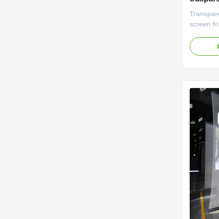
Transpare
screen fo
Mesh Scr
Holograp
Holo-Gau
of its ki
performer
on stage!