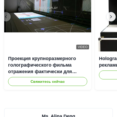
VIDEO
Проекция крупноразмерного
Hologr
голографического фильма
рекламы
отражения фактически для
системы репроектора Hologram
Свяжитесь сейчас
3D
Ms. Alina Deng