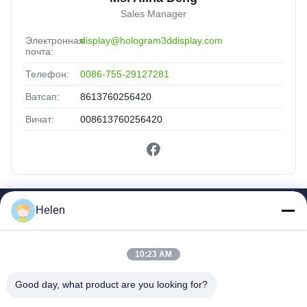
Sales Manager
Электронная
display@hologram3ddisplay.com
почта:
Телефон:
0086-755-29127281
Ватсап:
8613760256420
Вичат:
008613760256420
Helen
Быстрые Ссылки
Дом
10:23 AM
Продукты
О Нас
Good day, what product are you looking for?
Путешествие Фабрики