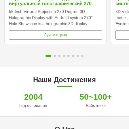
виртуальный голографический 270
систе
градусов с системой андроида
худож
55 Inch Virtural Projection 270 Degree 3D
3D Virt
Holographic Display with Android system 270°
meter ,
Holo Showcase is a holographic 3D display
Eyeline
viewable from 3 sides. It allows you to combine a
hologra
Лучшая цена
physical object with 3D holographic content. It is
specta
originally designed for smaller objects such as
appear 
jewelry, perfume, ...
Ghost t
Наши Достижения
2004
50~100+
Год основания
Работники