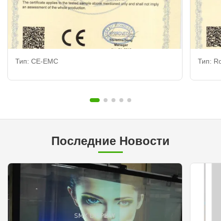
Тип: CE-EMC
Тип: R
Последние Новости