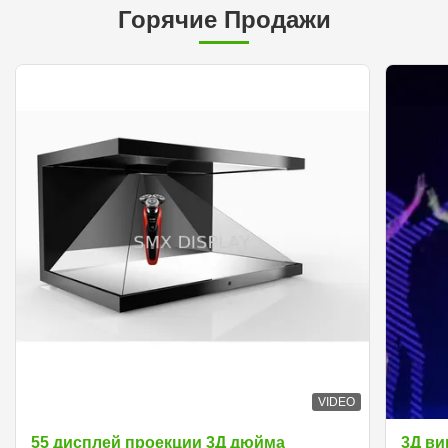
Горячие Продажи
VIDEO
55 дисплей проекции 3Д дюйма
3Д ви