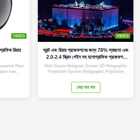
VIDEO
VIDEO
্রাফিক রিয়ার
ফ্রন্ট এবং রিয়ার প্রজেকশনের জন্য 78% স্বচ্ছতা এবং
2.0-2.4 স্ক্রিন গেইন সহ হলোগ্রাফিক প্রজেকশন
স্ক্রিন
ansparent Rear
Holo Gauze Hologram Screen 3D Holographic
gram rear
Projection System Holographic Projection
finition image
System Overview Holographic stage shows are
rience a vivid
becoming increasingly popular, and our Holo
সেরা দাম পান
l image (look
Gauze makes it easy to create stunning 3D
performs
holographic experiences. The system requires
igh ...
only a screen and a projector to create ...