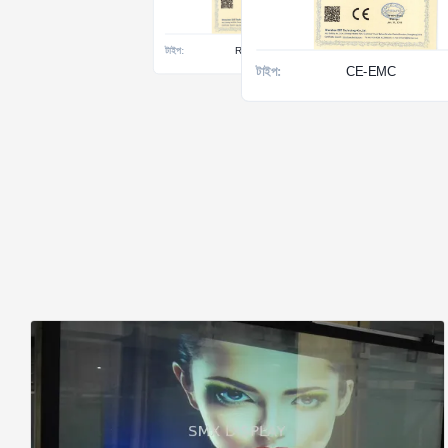
টাইপ:
CE-EMC
টাইপ:
RoHs