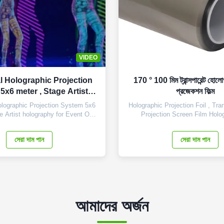
VIDEO
al Holographic Projection
170 ° 100 মিম ট্রান্সপারেন্ট হোলোগ
5x6 meter , Stage Artist
প্রজেকশন ফিল্ম
lography for Event
olographic Projection System 5x6
Holographic Projection Foil , Tr
e Artist holography for Event Our
Projection Screen Film Holo
tage holographic foil is a high
projection film creates a high-de
olographic video projection screen
to allow viewing audience to expe
সেরা দাম পান
সেরা দাম পান
pectacular 3-dimensional moving
image (see through) and an unrea
ppear within a live stage setting
at) through the screen. It 
eppers Ghost technology. ...
exceptionally well even in h
আমাদের অর্জন