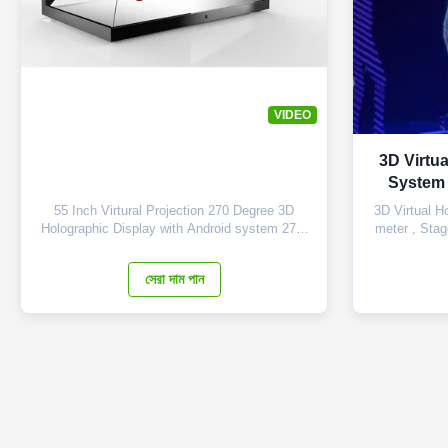
VIDEO
3D Virtu
System 
ho
55 Inch Virtural Projection 270 Degree 3D
3D Virtual H
Holographic Display with Android system 270°
meter , Stag
Holo Showcase is a holographic 3D display
Eyeliner S
viewable from 3 sides. It allows you to
definition h
সেরা দাম পান
combine a physical object with 3D holographic
allowing s
content. It is originally designed for smaller
images to a
objects such as jewelry, perfume, ...
using P