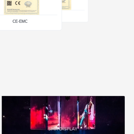
টাইপ:
RoHs
CE-LVD