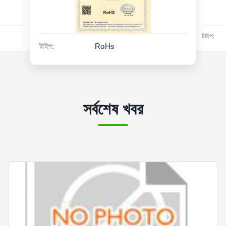
টাইপ:
টাইপ:
CE-EMC
সর্বশেষ খবর