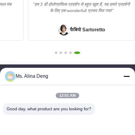
ी होलोग्राफिक प्रदर्शन शोकेस मेरे ग्राहक के उत्पाद हो रही
"मैं कनाडा से हूँ, हम
भीड़ दुकानें, मॉल और प्रदर्शनी हॉल में देखा।"
गु
क्रिस Abeysekera
Ms. Alina Deng
त्वरित लिंक
घर
उत्पादों
12:01 AM
हमारे बारे में
Good day, what product are you looking for?
कारखाना भ्रमण
गुणवत्ता नियंत्रण
संपर्क करें
एक उद्धरण का अनुरोध करें