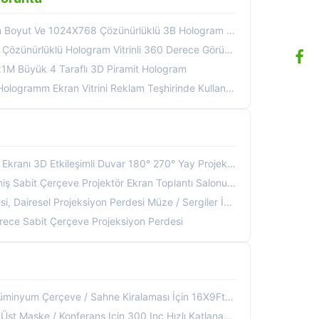
yut Ve 1024X768 Çözünürlüklü 3B Hologram Ekranı
ü Hologram Vitrinli 360 Derece Görüşlü Holografik Ekran Kılıfı
1M Büyük 4 Taraflı 3D Piramit Hologram
mm Ekran Vitrini Reklam Teşhirinde Kullanılan Tak Ve Çalıştır
tkileşimli Duvar 180° 270° Yay Projeksiyon Cihazı Müze Sergisi İçin
it Çerçeve Projektör Ekran Toplantı Salonu Müze Sergisi
iresel Projeksiyon Perdesi Müze / Sergiler İçin Yuvarlak 3D
rece Sabit Çerçeve Projeksiyon Perdesi
m Çerçeve / Sahne Kiralaması İçin 16X9Ft Hızlı Katlanır Ekran
t Maske / Konferans Için 300 Inç Hızlı Katlanabilir Ekran