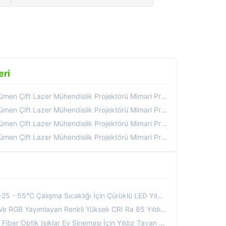
eri
ndislik Projektörü Mimari Projeksiyon Haritalaması Için 64 Noktalı Geometrik Düzeltme
ndislik Projektörü Mimari Projeksiyon Haritalaması Için 64 Noktalı Geometrik Düzeltme
ndislik Projektörü Mimari Projeksiyon Haritalaması Için 64 Noktalı Geometrik Düzeltme
ndislik Projektörü Mimari Projeksiyon Haritalaması Için 64 Noktalı Geometrik Düzeltme
55°C Çalışma Sıcaklığı İçin Çürüklü LED Yıldız Tavanları
 Yayımlayan Renkli Yüksek CRI Ra 85 Yıldız Tavan Panelleri
 Optik Işıklar Ev Sineması İçin Yıldız Tavan Panelleri