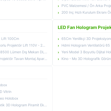
PVC Malzemesi / Ön Arka Projeksiyon
200 Inç Hızlı Kurulum Ekranı Ön Ve Arka
LED Fan Hologram Projek
on Lift 100Cm
65Cm Yenilikçi 3D Projeksiyon
 Projektör Lift 110V - 240V
Hdmi Hologram Ventilatörü 65 Cm 3D Ventilatör Holog
ış Mekan DLP Projektörü Büyük Mekan
Yeni Model 3 Boyutlu Dijital Hologram Yüksek
ojektör Tavan Montaj Aparatı
Kino - Mo 3D Holografik Görün
lobox
 Vitrin
ideo Holobox
k 3D Hologram Piramit Ekran