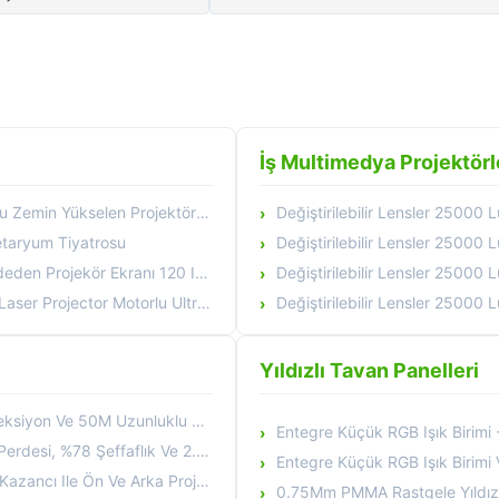
İş Multimedya Projektörl
selen Projektör Perdesi ALR CBSP
Değiştirilebilir Lensler 25000 Lümen Çift Lazer Mühe
etaryum Tiyatrosu
Değiştirilebilir Lensler 25000 Lümen Çift Lazer Mühe
ranı 120 Inch ALR UST Projekör Ekranı
Değiştirilebilir Lensler 25000 Lümen Çift Lazer Mühe
Motorlu Ultra Kısa Atış Film Ekranı
Değiştirilebilir Lensler 25000 Lümen Çift Lazer Mühe
Yıldızlı Tavan Panelleri
nluklu 3 Boyutlu Holografik Etkiler
Entegre Küçük RGB Işık Birimi -25 - 
kran Kazancı Ile Ön Ve Arka Projeksiyon İçin
Entegre Küçük RGB Işık Birimi Ve RGB
iyon Için 3D Holografik Projeksiyon Perdesi
0.75Mm PMMA Rastgele Yıldız Fiber