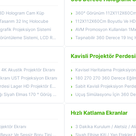
ce 3D Hologram Cam Küp
360° Görünüm 112X112X60Cm Bo
 Tasarım 32 Inç Holocube
112X112X60Cm Boyutlu Ve HD Çözünürlükl
rafik Projeksiyon Sistemi
AVM Promosyon Kullanılan 1Mx
eme Sistemi, LCD Reklam Player
Taşınabilir 360 Derece 19 Inç Hologra
Kavisli Projektör Perdesi
 4K Akustik Projektör Ekranı
Kavisel Haritalama Projeksiyon Ekranı 3D E
kranı UST Projeksiyon Ekranı
180 270 270 360 Derece Eğilmiş Sab
Lager HD Projektör Ekranları
Sabit Kavisli Projeksiyon Perdesi, Da
Siyah Elmas 170 ° Görüş Açısı
Uçuş Simülasyonu İçin 360 De
Hızlı Katlama Ekranlar
ojektör Ekranı
3 Dakika Kurulum / Aletsiz / Alüminyu
 Boru Tipi Motorlu Ön Projeksiyon
Siyah Elbise Kiti / Yan Etekler / Üs