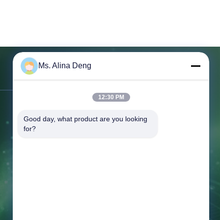
Ms. Alina Deng
Bizimle İletişim
12:30 PM
Adres:
210 Oda, D Blok, Smart ve
Good day, what product are you looking 
İnovasyon Merkezi, Xixiang, Baoan,
for?
Shenzhen, Çin
Tel:
86-13760256420
Faksla.:
86-755-29127281
E-posta:
display@hologram3ddisplay.com
Çalışma süresi:
9:00-19:00