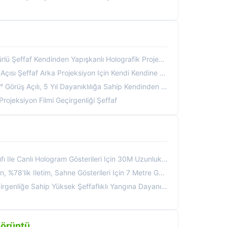
Şeffaf Kendinden Yapışkanlı Holografik Projeksiyon Filmi
ka Projeksiyon Için Kendi Kendine Yapışkan Holografik Projeksiyon Filmi
 Yıl Dayanıklılığa Sahip Kendinden Yapışkanlı Holografik Projeksiyon Filmi
rojeksiyon Filmi Geçirgenliği Şeffaf
anlı Hologram Gösterileri Için 30M Uzunlukta 3D Holografik Ekran
letim, Sahne Gösterileri Için 7 Metre Genişliği Ve 30 Metre Uzunluğu
ahip Yüksek Şeffaflıklı Yangına Dayanıklı B2 Hologram Mesh Ekran
Görüntü