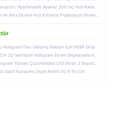
 / Ayarlanabilir Ayaklar 300 Inç Hızlı Katlanabilir Ekran
 Ekranlı Hızlı Katlama Projeksiyon Ekranı, Uçuş Kulübesi Paketi
tör
u Hologram Fanı Gelişmiş Reklam Için HDMI Girişi
ram Ekranı Bilgisayarla Hdmi Senkronizasyonu Etkileşimli 3D Holografik Projektor
 Çözünürlüklü LED Ekran 3 Boyutlu Fan 42Cm Holografik Reklam Makinesi
tü Sabit Kurulumu Siyah Renkli 60 X 60 Cm