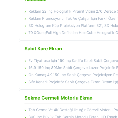
Reklam 22 İnç Holografik Piramit Vitrini 270 Dere
Reklam Promosyonu, Tak Ve Çalıştır Için Farklı Özel
3D Hologram Küp Projeksiyon Platform 32", 3D Holog
70 &Quot;Full High Definition HoloCube Holografik Görüntül
Sabit Kare Ekran
Ev Tiyatrosu Için 150 Inç Kadife Kaplı Sabit Çerçeve
16:9 150 Inç 80Mm Sabit Çerçeve Lazer Projektör E
Ön Kumaş 4K 150 İnç Sabit Çerçeve Projeksiyon Perdesi 
Sıfır Kenarlı Projektör Sabit Çerçeve Ekran Ortam Işığı 
Sekme Germeli Motorlu Ekran
Tab Germe Ve 4K Desteği Ile Ağır Görevli Motorlu Pr
300 Inç Büyük Tab Gergin Motorlu Ekran, HD Esnek Beyaz Ve Sessiz