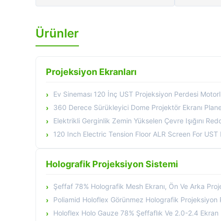
Ürünler
Projeksiyon Ekranları
Ev Sineması 120 İnç UST Projeksiyon Perdesi Motorlu Zemin Yük
360 Derece Sürükleyici Dome Projektör Ekranı Plan
Elektrikli Gerginlik Zemin Yükselen Çevre Işığını Reddeden Projekör Ek
120 Inch Electric Tension Floor ALR Screen For UST Laser Projector 
Holografik Projeksiyon Sistemi
Şeffaf 78% Holografik Mesh Ekranı, Ön Ve Arka Projeksiyon Ve 50M Uzu
Poliamid Holoflex Görünmez Holografik Projeksiyon Perdesi, %78 Şeffaflık Ve 2.0-2.4 E
Holoflex Holo Gauze 78% Şeffaflık Ve 2.0-2.4 Ekran Kazancı Ile Ön Ve Arka Projeks