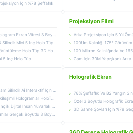
jeksiyon İçin %78 Şeffaflık
Projeksiyon Filmi
u Holografik Silindir Mini 5 Inçlik Holo Tüp
Arka Projeksiyon Için 5 Yıl Ömürlü 
 Silindir Mini 5 Inç Holo Tüp
100Um Kalınlığı 175° Görünüm Açısı Şeffaf Ar
eme Holo Tüp 3D Hologram Ekran
100 Mikron Kalınlığında Ve 165° Görüş Açılı, 5
ni 5 Inç Holo Tüp
Cam Için 30M Yapışkanlı Arka P
Holografik Ekran
Ai Interaktif Için Gösterim Müzesi
78% Şeffaflık Ve B2 Yangın Sınıfı Ile C
leşimli Hologramlar HoloTube
Özel 3 Boyutlu Holografik Ekran, %78'lik I
ergi Stendi Holotüp Holografik Ekran Kutusu
3D Sahne Şovları Için %78 Geçirgenliğe S
u 3 Boyutlu Holografik Ekran Holotüp
360 Derece Holografik 