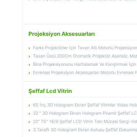
Projeksiyon Aksesuarları
Farklı Projektörler Için Tavan Atlı Motorlu Projeksiy
Tavan Üstü 200Cm Otomatik Projektör Asansör, Motorlu
Bina Projeksiyonunu Haritalamak Ve Karıştırmak İçin 8500 Lümen D
Evrensel Projeksiyon Aksesuarları Motorlu Evrensel Pr
Şeffaf Lcd Vitrin
65 İnç 3D Hologram Ekran Şeffaf Vitrinler Video Ho
22 '' 3D Hologram Ekran Hologram Piramit Şeffaf LCD
22'' 75'' 16/9 Şeffaf LCD Vitrin Takı Müzesi Sergi V
3 Taraflı 3D Hologram Ekran Kutusu Şeffaf Dokunmati