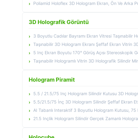
Poliamid Holoflex 3D Hologram Ekran, Ön Ve Arka Pro
3D Holografik Görüntü
3 Boyutlu Cadılar Bayramı Ekran Vitresi Taşınabilir Hologram Ekran Vitresi 3 Boyutl
Taşınabilir 3D Hologram Ekranı Şeffaf Ekran Vitrin 3D
5 Inç Ekran Boyutu 170° Görüş Açısı Stereoskopik Görüntül
Taşınabilir Hologramlı Vitrin 3D Holografik Silindir Mi
Hologram Piramit
5.5 / 21.5/75 Inç Hologram Silindir Kutusu 3D Hologram Silindir 
5.5/21.5/75 İnç 3D Hologram Silindir Şeffaf Ekran Etki
AI Tabanlı Interaktif 3 Boyutlu Hologram Kutusu, 75 Inçlik Dijital Insan Yuvarlak S
21.5 Inçlik Hologram Silindir Gerçek Zamanlı Hologramlar Gerçek Boyutl
Holocube