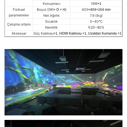
Konuşmacı
16W
×1
Fiziksel
Boyut ((W)
405
× D × H)
×404×164 mm
parametreler
Net Ağırlık
7.9 ((kg)
Sıcaklık
5~40°C
Çalışma ortamı
Nemlilik
%20~80%
Aksesuar
Güç Kablosu
×1, HDMI Kablosu ×1, Uzaktan Kumanda ×1