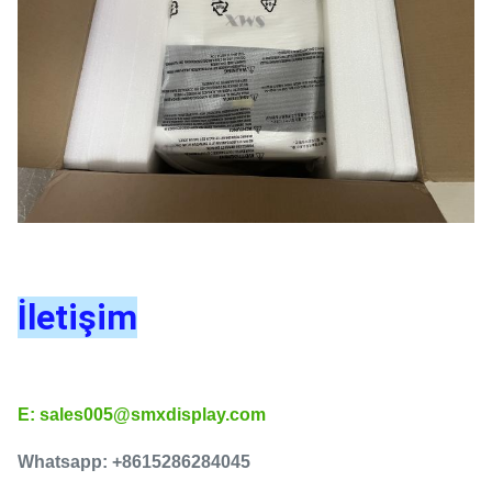
İletişim
E: sales005@smxdisplay.com
Whatsapp: +8615286284045