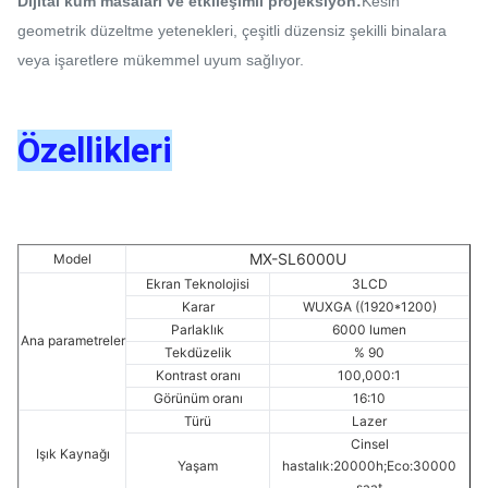
Dijital kum masaları ve etkileşimli projeksiyon:
Kesin
geometrik düzeltme yetenekleri, çeşitli düzensiz şekilli binalara
veya işaretlere mükemmel uyum sağlıyor.
Özellikleri
MX-SL6000U
Model
Ekran Teknolojisi
3LCD
Karar
WUXGA ((1920*1200)
Parlaklık
6000 lumen
Ana parametreler
Tekdüzelik
% 90
Kontrast oranı
100,000:1
Görünüm oranı
16:10
Türü
Lazer
Cinsel
Işık Kaynağı
Yaşam
hastalık:20000h;Eco:30000
saat