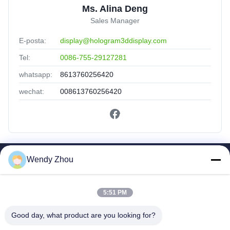
Ms. Alina Deng
Sales Manager
E-posta:
display@hologram3ddisplay.com
Tel:
0086-755-29127281
whatsapp:
8613760256420
wechat:
008613760256420
Wendy Zhou
Hızlı Bağlantılar
Ev
Ürünler
5:51 PM
Hakkımızda
Good day, what product are you looking for?
Fabrika Turu