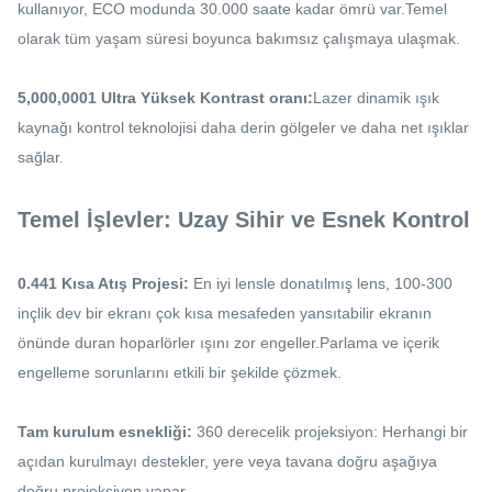
kullanıyor, ECO modunda 30.000 saate kadar ömrü var.Temel
olarak tüm yaşam süresi boyunca bakımsız çalışmaya ulaşmak.
5,000,0001 Ultra Yüksek Kontrast oranı:
Lazer dinamik ışık
kaynağı kontrol teknolojisi daha derin gölgeler ve daha net ışıklar
sağlar.
Temel İşlevler: Uzay Sihir ve Esnek Kontrol
0.441 Kısa Atış Projesi:
En iyi lensle donatılmış lens, 100-300
inçlik dev bir ekranı çok kısa mesafeden yansıtabilir ekranın
önünde duran hoparlörler ışını zor engeller.Parlama ve içerik
engelleme sorunlarını etkili bir şekilde çözmek.
Tam kurulum esnekliği:
360 derecelik projeksiyon: Herhangi bir
açıdan kurulmayı destekler, yere veya tavana doğru aşağıya
doğru projeksiyon yapar.