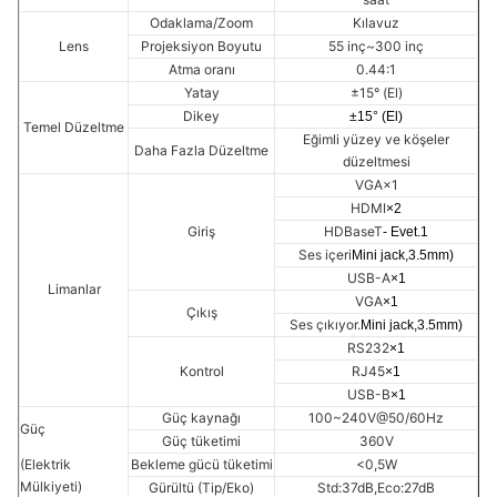
Odaklama/Zoom
Kılavuz
Lens
Projeksiyon Boyutu
55 inç~300 inç
Atma oranı
0.44:1
Yatay
±15° (El)
Dikey
±15° (El)
Temel Düzeltme
Eğimli yüzey ve köşeler
Daha Fazla Düzeltme
düzeltmesi
VGA×1
HDMI
×2
Giriş
HDBaseT
- Evet.
1
Ses içeri
Mini jack,3.5mm)
USB-A
×1
Limanlar
VGA
×1
Çıkış
Ses çıkıyor.
Mini jack,3.5mm)
RS232
×1
Kontrol
RJ45
×1
USB-B
×1
Güç kaynağı
100~240V@50/60Hz
Güç
Güç tüketimi
360V
(Elektrik
Bekleme gücü tüketimi
<0,5W
Mülkiyeti)
Gürültü (Tip/Eko)
Std:37dB,Eco:27dB