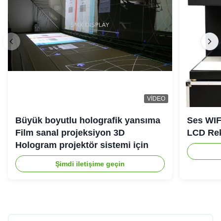
VIDEO
Büyük boyutlu holografik yansıma
Ses WIF
Film sanal projeksiyon 3D
LCD Re
Hologram projektör sistemi için
Şimdi iletişime geçin