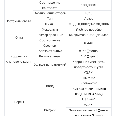
Соотношение
100,000:1
контраста
Соотношение сторон
16:10
Тип
Лазер
Источник света
Жизнь
СТД:20,000h;Эко:30,000h
Фокус/зум
Учебное пособие
Размер проекции
55 дюймов ~ 300 дюймов
Очки
Соотношение
0.44:1
бросков
Горизонтальные
±15° ((ручно)
Коррекция
Вертикальная
±15° ((ручно)
ключевого камня
Коррекция изогнутой
Больше исправлений
поверхности и угла
VGA×1
HDMI
×2
HDBaseT
×
1
Ввод
Звук включен
×1 ((мини-
подъемник,3.5 мм)
USB-A
×1
Порты
VGA
×1
Выпуск
Звук выключен.
×1 ((мини-
подъемник,3.5 мм)