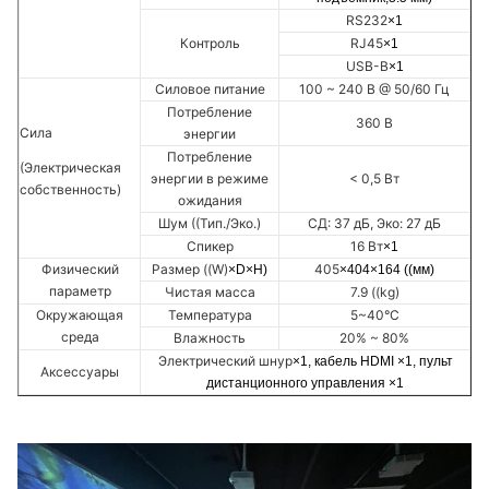
RS232
×1
Контроль
RJ45
×1
USB-B
×1
Силовое питание
100 ~ 240 В @ 50/60 Гц
Потребление
360 В
Сила
энергии
Потребление
(Электрическая
энергии в режиме
< 0,5 Вт
собственность)
ожидания
Шум ((Тип./Эко.)
СД: 37 дБ, Эко: 27 дБ
Спикер
16 Вт
×1
Физический
Размер ((W)
405
×D×H)
×404×164 ((мм)
параметр
Чистая масса
7.9 ((kg)
Окружающая
Температура
5~40°C
среда
Влажность
20% ~ 80%
Электрический шнур
×1, кабель HDMI ×1, пульт
Аксессуары
дистанционного управления ×1