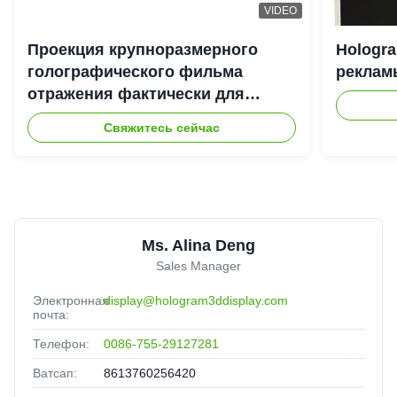
VIDEO
Проекция крупноразмерного
Hologr
голографического фильма
рекламы
отражения фактически для
системы репроектора Hologram
Свяжитесь сейчас
3D
Ms. Alina Deng
Sales Manager
Электронная
display@hologram3ddisplay.com
почта:
Телефон:
0086-755-29127281
Ватсап:
8613760256420