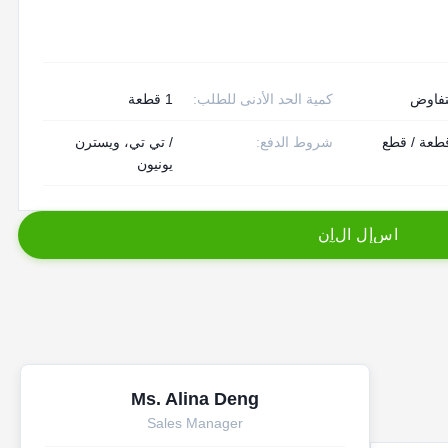
تفاوض
كمية الحد الأدنى للطلب:
1 قطعة
10 قطعة / قطع
شروط الدفع:
/ تي تي، ويسترن
يونيون
ا
س
أ
ل
ا
ل
آ
ن
Ms. Alina Deng
Sales Manager