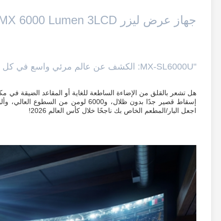
جهاز عرض ليزر SMX 6000 Lumen 3LCD
"MX-SL6000U: الكشف عن عالم مرئي واسع في كل خطوة."
اجعل البار/المطعم الخاص بك ناجحًا خلال كأس العالم 2026!