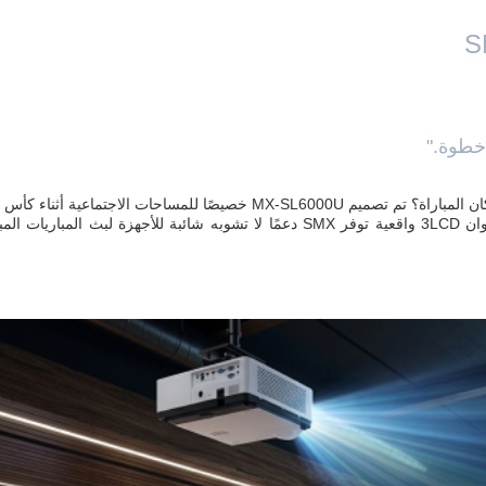
هل تشعر بالقلق من الإضاءة الساطعة للغاية أو المقاعد الضيقة في مكان المباراة؟ تم تصميم MX-SL6000U خصيصًا للمساحات الاجتماعية
إسقاط قصير جدًا بدون ظلال، و6000 لومن من السطوع العالي، وألوان 3LCD واقعية توفر SMX دعمًا لا تشوبه شائبة للأجهزة لبث المب