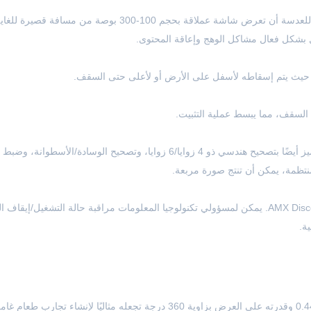
مجهزة بعدسة على أعلى مستوى. يمكن للعدسة أن تعرض شاشة عملاقة بحجم 100-300 بوصة من مسافة ق
 بشكل فعال مشاكل الوهج وإعاقة المحتوى.
في السقف، مما يبسط عملية التثبيت.
بالإضافة إلى تصحيح الانحراف الأساسي، فهو يتميز أيضًا بتصحيح هندسي ذو 4 زوايا/6 زوايا، وتصحيح الوسادة/الأسطو
نتظمة، يمكن أن تنتج صورة مربعة.
يدعم PJ Link وCrestron RoomView وAMX Discovery. يمكن لمسؤولي تكنولوجيا المعلومات مراقبة حالة التشغيل/إيق
ة.
إن الاستفادة من رميته القصيرة البالغة 0.44 وقدرته على العرض بزاوية 360 درجة تجعله مثاليًا لإنشاء تجارب طعام