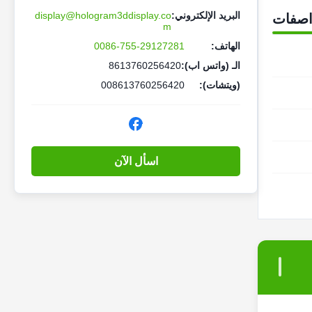
البريد الإلكتروني:
display@hologram3ddisplay.co
اصفات
m
الهاتف:
0086-755-29127281
الـ (واتس اب):
8613760256420
(ويتشات):
008613760256420
اسأل الآن