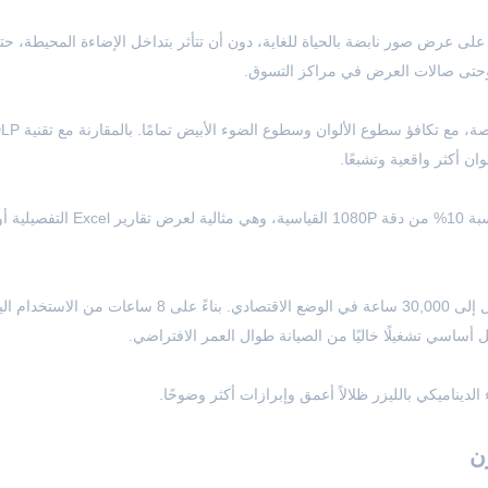
لى عرض صور نابضة بالحياة للغاية، دون أن تتأثر بتداخل الإضاءة المحيطة، ح
 وحتى صالات العرض في مراكز التسوق.
ان أكثر واقعية وتشبعًا.
توفر مساحة عرض أكبر بنسبة 10% من دقة 1080P القياسية، وهي مثالية لعرض تقارير Excel التفصيل
يستخدم مصدر ضوء عالي الجودة بعمر يصل إلى 30,000 ساعة في الوضع الاقتصادي. بناءً على 8 ساعات 
لديناميكي بالليزر ظلالاً أعمق وإبرازات أكثر وضوحًا.
ن