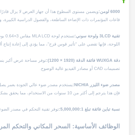
6000 لومن:
ويضمن مستوى السطوع هذا أن جهاز العرض لا يزال قادرًا ع
قاعات المؤتمرات ذات الإضاءة الساطعة، والفصول الدراسية الكبيرة،
تقنية 3LCD ولوحة سوني:
اللوحة، فإنها تقضي على "تأثير قوس قزح"، مما يؤدي إلى إعادة إنتاج ألو
دقة WUXGA فائقة الدقة (1920 × 1200):
تصميمات CAD أو مصادر الفيديو عالية الوضوح.
مصدر ضوء الليزر NICHIA:
فإن هذا يترجم إلى أكثر من 10 سنوات من الاستخدام، مما يحقق بشكل أساسي تشغيلًا خاليًا من الصيانة طوال العمر الافتراضي.
نسبة تباين فائقة تبلغ 5,000,000:1:
توفر تقنية التحكم في مصدر الضوء ا
الوظائف الأساسية: السحر المكاني والتحكم المر