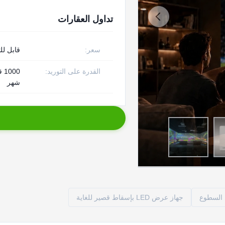
تداول العقارات
سعر:
قابل لل
القدرة على التوريد:
00
شهر
 السطوع
جهاز عرض LED بإسقاط قصير للغاية