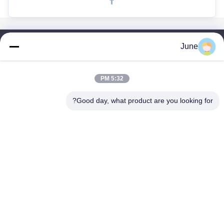
June
روابط سريعة
بيت
منتجات
5:32 PM
معلومات عنا
Good day, what product are you looking for?
جولة في المعمل
رقابة جودة
اتصل بنا
اطلب اقتباس
Shenzhen SMX Display Technology Co.,Ltd
86-13760256420
display@hologram3ddisplay.com