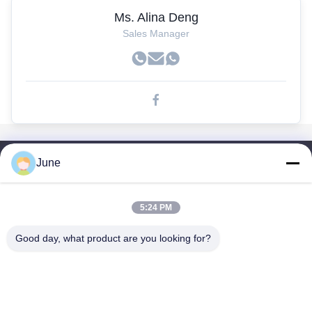
Ms. Alina Deng
Sales Manager
June
Liên Kết Nhanh
Trang Chủ
Các Sản Phẩm
5:24 PM
Về Chúng Tôi
Good day, what product are you looking for?
Tham Quan Nhà Máy
Kiểm Soát Chất Lượng
Liên Hệ Chúng Tôi
Yêu Cầu Báo Giá