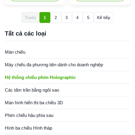
Hologram Live Show Concert
installation at a 45° angle,
and Product Launching.
which can be challenging for
Typically positioned at the
non-professionals and
Trước
1
2
3
4
5
Kế tiếp
front of the stage, this
requires significant space.
innovative projection medium
Our Holographic Mesh Screen
creates active scenes that are
provides the perfect
Tất cả các loại
...
replacement solution...
Màn chiếu
Máy chiếu đa phương tiện dành cho doanh nghiệp
Hệ thống chiếu phim Holographic
Các tấm trần bằng ngôi sao
Màn hình hiển thị ba chiều 3D
Phim chiếu hậu phía sau
Hình ba chiều Hình tháp