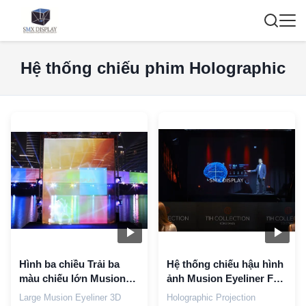
Hệ thống chiếu phim Holographic
Hình ba chiều Trải ba
Hệ thống chiếu hậu hình
màu chiếu lớn Musion
ảnh Musion Eyeliner Foil
Eyeliner cho Hoà nhạc
Hologram 3D Show
Large Musion Eyeliner 3D
Holographic Projection