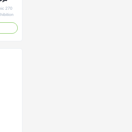
hic
ibition
ay can
with
isplay
 on
rful way