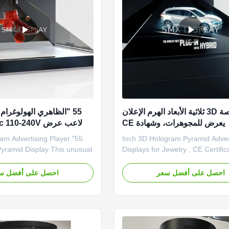
42 بوصة 3D ثلاثية الأبعاد الهرم الإعلان
55 "الظاهري الهولوغرام 
يعرض للمجوهرات، وشهادة CE
لاعب عرض Holographic 110-240V
ogram Advertising Player
42 Inch 3D Hologram Pyramid Adver
Pyramid Display This unusual
Displays for Jewelry , CE Certific
 visually arresting
for use at scale in stores, malls 
 that have a huge wow factor.
crowded exhibition halls, the Py
احصل على أفضل سعر
احصل على أفضل س
nstantly amazed by even the
Hologram Display Showcase is a
vy consumers’ reaction to
holographic 3D display viewable 
The display’s strength lies in
4 sides. It allows you to combine
mix ...
physical object with 3D ...