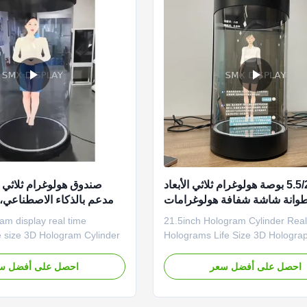
5.5/21.5/75 بوصة هولوغرام ثلاثي الأبعاد
صندوق هولوغرام ثلاثي ال
وانة شاشة شفافة هولوغرامات
مدعم بالذكاء الاصطناعي
تفاعلية هولوتيوب
21.5inch Hologram Cylinder Real Time
بوصة، صندوق عرض
e size 3D Hologram Cylinder
Holograms Life Size 3D Holograp
75-inch digital human
Display Holotube A holographic c
atform is an intelligent digital
display is also called a three-di
احصل على أفضل سعر
احصل على أفضل س
 built for smart life,
holographic image and holograph
olographic video playback,
dimensional imaging. It is a circu
l human, voice interaction,
cylinder made of transparent mate