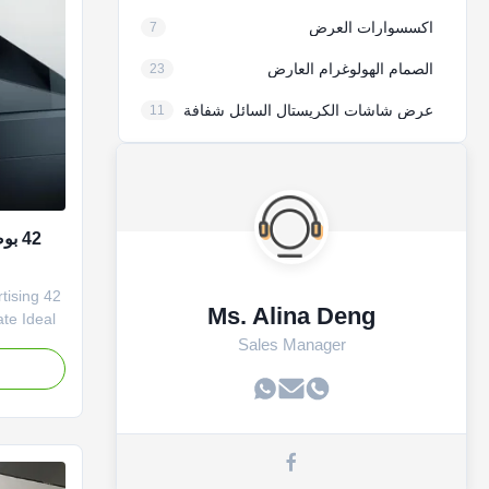
اكسسوارات العرض
7
الصمام الهولوغرام العارض
23
عرض شاشات الكريستال السائل شفافة
11
tising
Ms. Alina Deng
ate Ideal
and
Sales Manager
ramid
from 3 or
 a