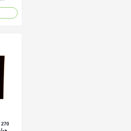
splay is
lographic
ensional
made of
e's line
هولو