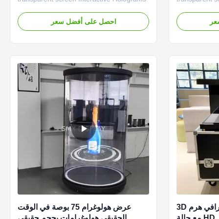
HoloTube The 3D Holographic Cylinder
HoloTube 3D 
——Holo Tube is a cutting-edge
(Holotube) Cre
عر
احصل على أفضل سعر
innovation, captivating audiences with its
hologram-like
immersive and futuristic capabilities. It
cylinder has a
provides an immersive user experience,
built in, which
as unlike traditional two...
the image. B
270 درجة 32' عرض هولوغرافي هرم 3D
عرض هولوغرام 75 بوصة في الوقت
عرض هولوغرام كامل HD مع حالة
الحقيقي هولوغرامات بحجم حقيقي