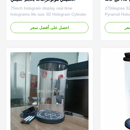
الطيران
هولوغرام ثلاثي الأبعاد أسطوانة هولوغرام
75inch hologram display real time
270degree 32" 3D Holographic Display
holograms life size 3D Hologram Cylinder
Pyramid Holo
Holotube 3D Hologram Cylinder
Flight Case 3
(Holotube) Create a virtual feeling with a
showcase is 
عر
احصل على أفضل سعر
hologram-like visual effect The hologram
display that w
cylinder has a transparent liquid crystal
enchant your 
built in, which creates a floating feeling in
marketing tool
the image. By ...
product displ