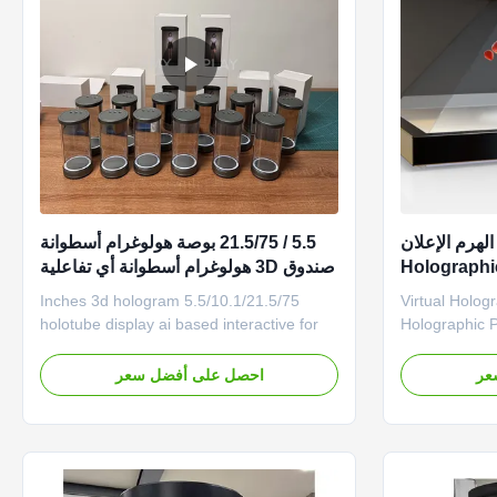
الهرم الإعلان
5.5 / 21.5/75 بوصة هولوغرام أسطوانة
صندوق 3D هولوغرام أسطوانة أي تفاعلية
لمعرض متحف
5.5/10.1/21.5/75 Inches 3d hologram
55" Virtual Hol
holotube display ai based interactive for
Holographic 
display museum The 3D Holographic
display allows
Cylinder - Holotube is a cutting-edge
installations
عر
احصل على أفضل سعر
innovation, captivating audiences with its
We’ve are co
immersive and futuristic capabilities. It
most tech sav
provides an immersive user experience,
this display. 
as unlike traditional two...
the ability to 