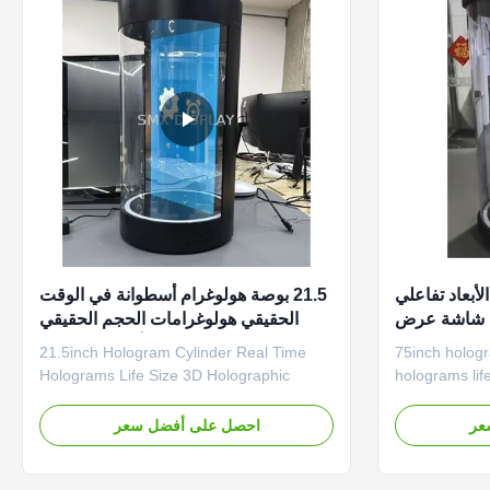
أبعاد تفاعلي
21.5 بوصة هولوغرام أسطوانة في الوقت
، شاشة عرض
الحقيقي هولوغرامات الحجم الحقيقي
هولوغرافية دائرية رقمية بشرية بحجم 75
عرض هولوغرافي ثلاثي الأبعاد الهولوتوب
21.5inch Hologram Cylinder Real Time
75inch hologram display real time
 هولوغرافي
Holograms Life Size 3D Holographic
holograms lif
Display Holotube Holographic circular
Holotube The 
display is also called three-dimensional
holographic pl
عر
احصل على أفضل سعر
holographic image and holographic three-
center product
dimensional imaging. It is a circular
integrating h
cylinder made of transparent material.
virtual digita