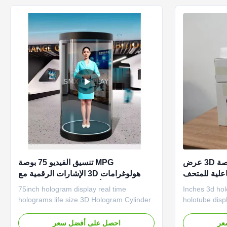
The audience's line of sight is ...
edge comput
5.5/10.1/21.5/75 بوصة 3D عرض
MPG تنسيق الفيديو 75 بوصة
اعلية للمتحف
هولوغرامات 3D الإشارات الرقمية مع
العرض
الصوت 8 أوهم 5W مكبرات الصوت
75inch hologram display real time
5.5/10.1/21.5/75 Inches 
مزدوجة وشاشة هولوغرافية بالحجم
holograms life size 3D Hologram Cylinder
holotube displ
الحقيقي
Holotube 3D Hologram Cylinder
display muse
(Holotube) Create a virtual feeling with a
Cylinder - Ho
عر
احصل على أفضل سعر