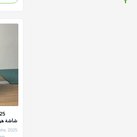
with its
es. It
rience,
شاشة هول
ram