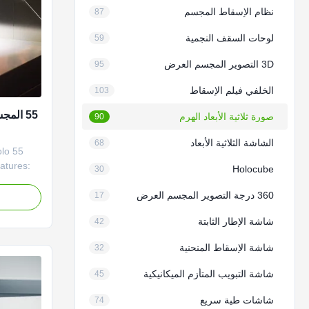
نظام الإسقاط المجسم
87
لوحات السقف النجمية
59
3D التصوير المجسم العرض
95
الخلفي فيلم الإسقاط
103
صورة ثلاثية الأبعاد الهرم
90
الشاشة الثلاثية الأبعاد
68
olo
atures:
Holocube
30
t with
360 درجة التصوير المجسم العرض
17
floating
شاشة الإطار الثابتة
42
ior
 Play"
شاشة الإسقاط المنحنية
32
g ...
شاشة التبويب المتأزم الميكانيكية
45
شاشات طية سريع
74