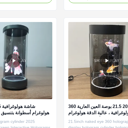
ptivating audiences with its
innovation, captivating audiences 
futuristic capabilities. It
immersive and futuristic capabiliti
mmersive user experience,
provides an immersive user expe
itional two...
as unlike traditional two...
2025 21.5 بوصة العين العارية 360
وغرافية ، عالية الدقة هولوغرام
أسطوانة المعدات
فيديو
2025 21.5inch naked eye 360 holographic
creen Interactive Holograms
display hologram cylinder holog