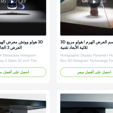
55 المجسم العرض الهرم / هولو مربع 3D
3D هولو ووتش معرض الهو
ثلاثية الأبعاد تقنية
العرض 3 الجانبين 32 بوصة
55 Holographic Display Pyramid / H
ay 3 Sides 32 inch The
Box 3D Hologram Technology Fe
isplay showcase/cabinet is a
Visually stunning product display
ully integrated that combines
Combines holographic 3D conten
احصل على أفضل سعر
احصل على أفضل س
anced technologies of
physical products Bright and free 
f image with a modern
holographic picture quality Super
r. This allow focus the
exposure and branding "Plug and
the product and show to your
easy setup High reliability and lon