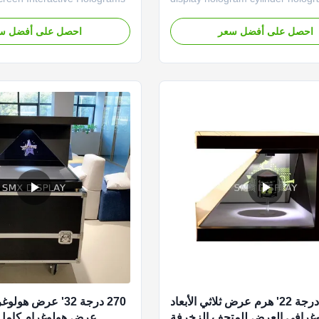
Hologram Cylinder
equipment Holographic circular di
ate a virtual feeling with a
also called three-dimensional ho
احصل على أفضل سعر
احصل على أفضل س
 visual effect The hologram
image and holographic three-dim
 transparent liquid crystal
imaging. It is a circular cylinder 
 creates a floating feeling in
transparent material. The audienc
y converting ...
of sight is ...
270 درجة 22' هرم عرض ثلاثي الأبعاد
غرافي العرض للمتحف الزخرفة