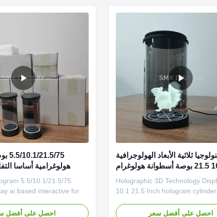
ing and data ...
The audience's line of sight ...
لوجيا ثلاثية الأبعاد الهولوجرافية
5.5 10.1 21.5 بوصة أسطوانة هولوغرام
هولوغرامية أساسا التف
مع Ai التفاعلية
3d hologram
Holographic 3D Technology Displ
ay ai based interactive for
10.1 21.5 Inch hologram cylinder 
um The 3D Holographic
Interactive The 3D Holographic C
lotube is a cutting-edge
——Holo Tube is a cutting-edge
احصل على أفضل سعر
احصل على أفضل س