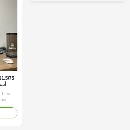
أسط
hic
ircular
mensional
ic three-
lar
rial.