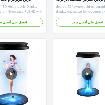
المعرض
270 degree 22 "pyramid 3d holograp
gram Showcase Full HD with
display showcase for museum exh
 sides hologram display
decoration The 3D Pyramid displ
a performant holographic
combine holographic 3D content 
احصل على أفضل سعر
احصل على أفضل س
ill help you captivate and
physical products. This elegant d
audience. It’s a great
shows holographic video content
 for any type of exhibition or
different sides at the same time.
ay – it works ...
Holographic pyramids are a powe
...