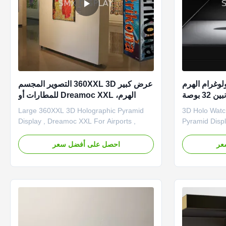
لوغرام الهرم
عرض كبير 360XXL 3D التصوير المجسم
الهرم، Dreamoc XXL للمطارات أو
مسارح
Large 360XXL 3D Holographic Pyramid
3D Holo Watch Showcase Hologram
Display , Dreamoc XXL For Airports ,
Pyramid Displ
Theaters Description: The Scandinavia
holographic d
360XXL 3D Hologram Showcase is a 4
3D platform f
عر
احصل على أفضل سعر
sided holographic display, which lets you
the most adv
combine a physical product with 3D
processing o
holographic content. The chamber can be
window counte
seen from all 4 sides and is designed ...
attention on 
...