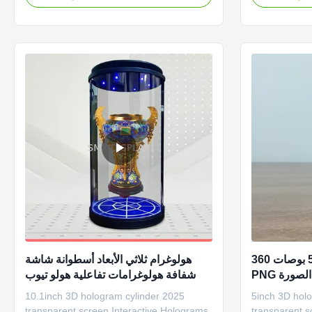
hologram-like visual effect The hologram
innovation, ca
cylinder has a transparent liquid crystal
immersive and 
built in, which creates a floating feeling in
provides an i
the image. By ...
as unlike trad
شاشة هولوغرافية 5 بوصات 360
هولوغرام ثلاثي الأبعاد أسطوانة شاشة
هولوغرام أسطوانة بتنسيق الصورة PNG
شفافة هولوغرامات تفاعلية هولو تيوب
 فيديو MP4
10.1 بوصة مع واجهة مدخل USB / SD
2025 10.1inch 3D hologram cylinder
2025 5inch 3D hologram cylinder
Card / HDMI
transparent screen Interactive Holograms
transparent s