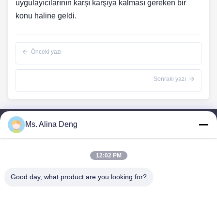
uygulayıcılarının karşı karşıya kalması gereken bir
konu haline geldi.
Önceki yazı
Sonraki yazı
Ms. Alina Deng
Hızlı Bağlantılar
Ev
12:02 PM
Ürünler
Hakkımızda
Good day, what product are you looking for?
Fabrika Turu
Kalite Kontrol
Bize Ulaşın