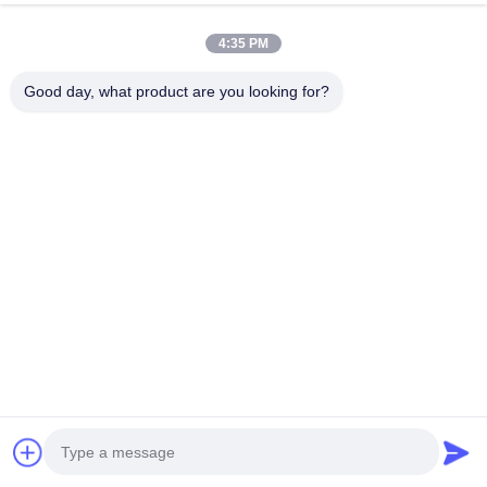
Ms. Alina Deng
4:35 PM
Sales Manager
Good day, what product are you looking for?
display@hologram3ddisplay.com
อีเมล:
0086-755-29127281
โทรศัพท์:
8613760256420
วอทแอป:
วีแชท:
008613760256420
ลิงค์เร็ว
บ้าน
สินค้า