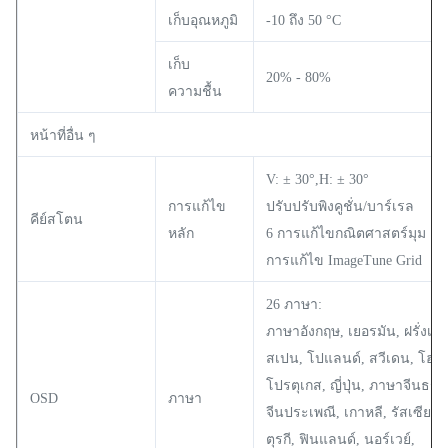
เก็บอุณหภูมิ
-10 ถึง 50 °C
เก็บ
20% - 80%
ความชื้น
หน้าที่อื่น ๆ
V: ± 30°,H: ± 30°
การแก้ไข
ปรับปรับพิงคูชั่น/บาร์เรล
คีย์สโตน
หลัก
6 การแก้ไขกณิตศาสตร์มุม
การแก้ไข ImageTune Grid
26 ภาษา:
ภาษาอังกฤษ, เยอรมัน, ฝรั่งเศส,
สเปน, โปแลนด์, สวีเดน, โฮแ
โปรตุเกส, ญี่ปุ่น, ภาษาจีนธ
OSD
ภาษา
จีนประเพณี, เกาหลี, รัสเซีย, อ
ตุรกี, ฟินแลนด์, นอร์เวย์,