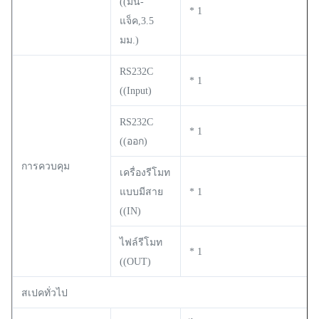
((มินิ-
* 1
แจ็ค,3.5
มม.)
RS232C
* 1
((Input)
RS232C
* 1
((ออก)
การควบคุม
เครื่องรีโมท
แบบมีสาย
* 1
((IN)
ไฟล์รีโมท
* 1
((OUT)
สเปคทั่วไป