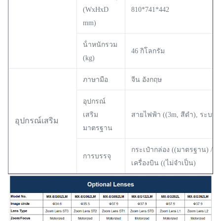
(WxHxD
810*741*442
mm)
น้ําหนักรวม
46 กิโลกรัม
(kg)
ภาษามือ
จีน อังกฤษ
อุปกรณ์
เสริม
สายไฟฟ้า ((3m, สีดํา), ระบบ
อุปกรณ์เสริม
มาตรฐาน
กระเป๋ากล่อง ((มาตรฐาน) / ก
การบรรจุ
เครื่องบิน ((ไม่จําเป็น)