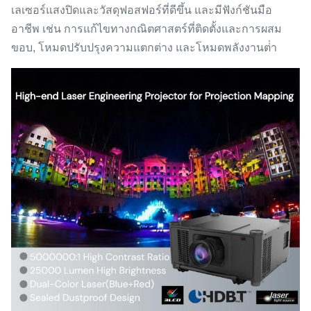
เลเซอร์แสงปิดและวัสดุฟอสฟอร์ที่ดีขึ้น และมีฟังก์ชันมือ
อาชีพ เช่น การแก้ไขทางกณิตศาสตร์ที่ติดตั้งและการผสม
ขอบ, โหมดปรับปรุงความแตกต่าง และโหมดพลังงานต่ํา