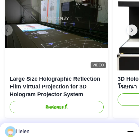
VIDEO
Large Size Holographic Reflection
3D Holog
Film Virtual Projection for 3D
โฆษณา L
Hologram Projector System
ติดต่อตอนนี้
Helen