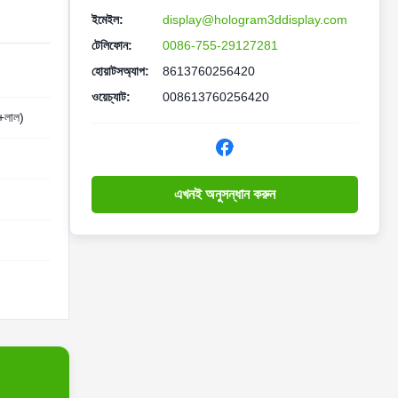
ইমেইল:
display@hologram3ddisplay.com
টেলিফোন:
0086-755-29127281
হোয়াটসঅ্যাপ:
8613760256420
ওয়েচ্যাট:
008613760256420
ল+লাল)
এখনই অনুসন্ধান করুন