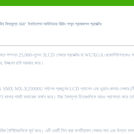
ক্টর বিনামূল্যে 360° ইনস্টলেশন আউটডোর বিল্ডিং সম্মুখ প্রজেকশন প্রজেক্টর
ক্ষমতা সম্পন্ন 25,000-লুমেন 3LCD লেজার প্রজেক্টর যা WUXGA রেজোলিউশনকেও সম
ার, উজ্জ্বল ছবি সরবরাহ করে।
া বাড়ায়। SMX MX-X25000U সর্বশেষ প্রজন্মের LCD প্যানেল এবং ডুয়াল-কালার লেজার (
লার গামাট কভারেজ অর্জন করে। উচ্চ বৈসাদৃশ্য চিত্রগুলিকে আরও প্রাণবন্ত করে তো
ক বৈশিষ্ট্যগুলিকে মূর্ত করে। এটি একটি সিল করা অপটিক্যাল লেজার পাথ এবং উন্নত ফ