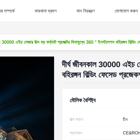
র সম্পর্কে
কারখানা ভ্রমণ
মান নিয়ন্ত্রণ
যোগাযোগ করুন
ল 30000 এইচ লেজার উত্স বড় ফর্ম্যাট প্রজেক্টর বিনামূল্যে 360 ° ইনস্টলেশন বহিরঙ্গন বিল্ডিং
দীর্ঘ জীবনকাল 30000 এইচ লেজা
বহিরঙ্গন বিল্ডিং ফেসেড প্রজেক
মৌলিক বৈশিষ্ট্য
উত্স স্থান:
চীন
প্রত্যয়ন:
CE&RO