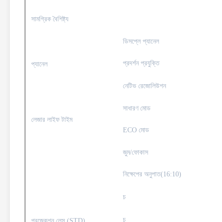
সামগ্রিক বৈশিষ্ট্য
ডিসপ্লে প্যানেল
প্রদর্শন প্রযুক্তি
প্যানেল
নেটিভ রেজোলিউশন
সাধারণ মোড
লেজার লাইফ টাইম
ECO মোড
জুম/ফোকাস
নিক্ষেপের অনুপাত(16:10)
চ
চ
প্রজেকশন লেন্স (STD)