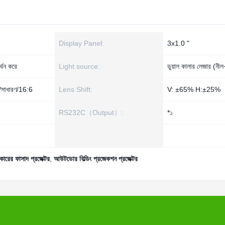
Display Panel:
3x1.0 "
থন করে
Light source:
ডুয়াল কালার লেজার (নী
9/সাধারণ/16:6
Lens Shift:
V: ±65% H:±25%
RS232C（Output）:
*১
ারের ফাসাদ প্রজেক্টর
,
আউটডোর বিল্ডিং প্রজেকশন প্রজেক্টর