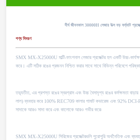
দীর্ঘ জীবনকাল 30000H লেজার উত্স বড় ফর্ম্যাট প্রজে
পণ্য বিবরণ
SMX MX-X25000U মাল্টি-ফাংশনাল লেজার প্রজেক্টর হল একটি উচ্চ-কার্য
করে। এটি সঠিক রঙের প্রজনন নিশ্চিত করার সাথে সাথে বিভিন্ন পরিবেশে পরিষ্ক
তদ্ব্যতীত, এর প্রশস্ত রঙের স্বরগ্রাম এবং উচ্চ বৈসাদৃশ্য রঙের কর্মক্ষমত
লাল) ব্যবহার করে 100% REC709 কালার গামাট কভারেজ এবং 92% DCI-P3 কা
সাদাকে আরও সাদা করে এবং কালোকে আরও গভীর করে৷
SMX MX-X25000U সিরিজের প্রজেক্টরগুলি পুরোপুরি অর্থনৈতিক এবং ব্যবহারি