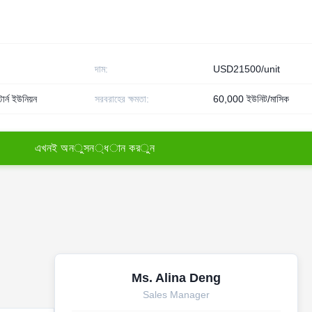
দাম:
USD21500/unit
টার্ন ইউনিয়ন
সরবরাহের ক্ষমতা:
60,000 ইউনিট/মাসিক
এ
খ
ন
ই
অ
ন
ু
স
ন
্
ধ
া
ন
ক
র
ু
ন
Ms. Alina Deng
Sales Manager