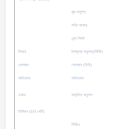
জুম অনুপাত
পর্দার আকার
লেন্স শিফট
সিআর
বৈসাদৃশ্য অনুপাত(মিনিট)
গোলমাল
গোলমাল (ডিবি)
অভিন্নতা
অভিন্নতা
এআর
আকৃতির অনুপাত
টার্মিনাল (I/O পোর্ট)
ভিজিএ