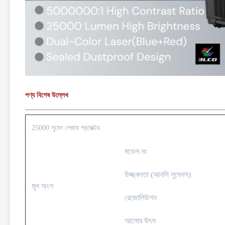
পণ্য বিশেষ উল্লেখ
25000 লুমেন লেজার প্রজেক্টর
মডেল নং
উজ্জ্বলতা (আনসি লুমেনস)
মূল অংশ
রেজোলিউশন
আলোর উৎস