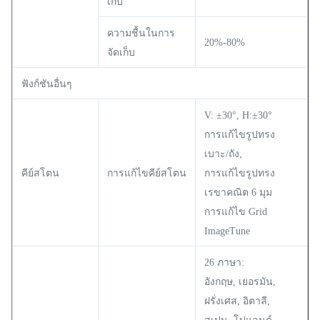
เก็บ
ความชื้นในการ
20%-80%
จัดเก็บ
ฟังก์ชันอื่นๆ
V: ±30°, H:±30°
การแก้ไขรูปทรง
เบาะ/ถัง,
คีย์สโตน
การแก้ไขคีย์สโตน
การแก้ไขรูปทรง
เรขาคณิต 6 มุม
การแก้ไข Grid
ImageTune
26 ภาษา:
อังกฤษ, เยอรมัน,
ฝรั่งเศส, อิตาลี,