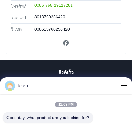
0086-755-29127281
โทรศัพท์:
8613760256420
วอทแอป:
วีแชท:
008613760256420
ลิงค์เร็ว
บ้าน
Helen
สินค้า
เกี่ยวกับเรา
11:08 PM
ทัวร์โรงงาน
Good day, what product are you looking for?
ควบคุมคุณภาพ
ติดต่อเรา