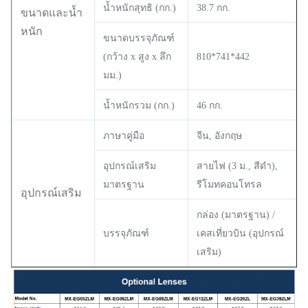
น้ำหนักสุทธิ (กก.)
38.7 กก.
ขนาดและน้ำ
หนัก
ขนาดบรรจุภัณฑ์
(กว้าง x สูง x ลึก
810*741*442
มม.)
น้ำหนักรวม (กก.)
46 กก.
ภาษาคู่มือ
จีน, อังกฤษ
อุปกรณ์เสริม
สายไฟ (3 ม., สีดำ),
มาตรฐาน
รีโมทคอนโทรล
อุปกรณ์เสริม
กล่อง (มาตรฐาน) /
บรรจุภัณฑ์
เคสเที่ยวบิน (อุปกรณ์
เสริม)