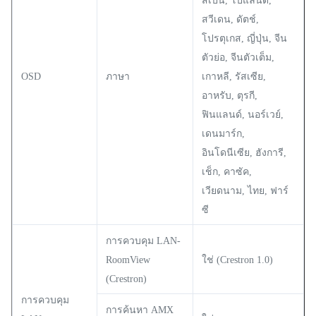
สเปน, โปแลนด์,
สวีเดน, ดัตช์,
โปรตุเกส, ญี่ปุ่น, จีน
ตัวย่อ, จีนตัวเต็ม,
OSD
ภาษา
เกาหลี, รัสเซีย,
อาหรับ, ตุรกี,
ฟินแลนด์, นอร์เวย์,
เดนมาร์ก,
อินโดนีเซีย, ฮังการี,
เช็ก, คาซัค,
เวียดนาม, ไทย, ฟาร์
ซี
การควบคุม LAN-
RoomView
ใช่ (Crestron 1.0)
(Crestron)
การควบคุม
การค้นหา AMX