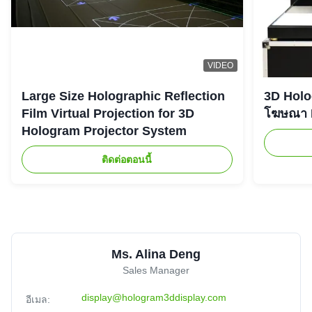
VIDEO
Large Size Holographic Reflection
3D Holog
Film Virtual Projection for 3D
โฆษณา L
Hologram Projector System
ติดต่อตอนนี้
Ms. Alina Deng
Sales Manager
display@hologram3ddisplay.com
อีเมล: