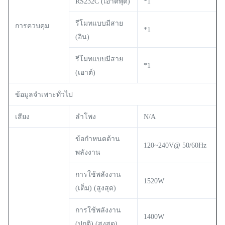
RS232C (เอาต์พุต)
*1
รีโมทแบบมีสาย
การควบคุม
*1
(อิน)
รีโมทแบบมีสาย
*1
(เอาต์)
ข้อมูลจำเพาะทั่วไป
เสียง
ลำโพง
N/A
ข้อกำหนดด้าน
120~240V@ 50/60Hz
พลังงาน
การใช้พลังงาน
1520W
(เต็ม) (สูงสุด)
การใช้พลังงาน
1400W
(ปกติ) (สูงสุด)