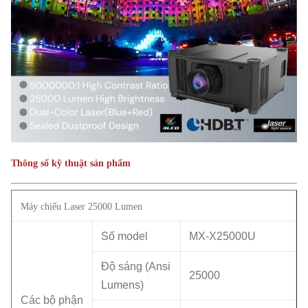
Thông số kỹ thuật sản phẩm
Máy chiếu Laser 25000 Lumen
Số model
MX-X25000U
Độ sáng (Ansi
25000
Lumens)
Các bộ phận