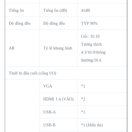
Tiếng ồn
Tiếng ồn (dB)
41dB
Độ đồng đều
Độ đồng đều
TYP:90%
Gốc: 16:10
Tương thích:
AR
Tỷ lệ khung hình
4:3/16:9/thông
thường/16:6
Thiết bị đầu cuối (cổng I/O)
VGA
*1
HDMI 1.4 (VÀO)
*2
USB-A
*1
USB-B
*1 (Hiển thị)