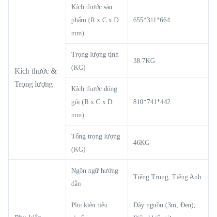
Kích thước sản
phẩm (R x C x D
655*311*664
mm)
Trọng lượng tịnh
38.7KG
(KG)
Kích thước &
Trọng lượng
Kích thước đóng
gói (R x C x D
810*741*442
mm)
Tổng trọng lượng
46KG
(KG)
Ngôn ngữ hướng
Tiếng Trung, Tiếng Anh
dẫn
Phụ kiện tiêu
Dây nguồn (3m, Đen),