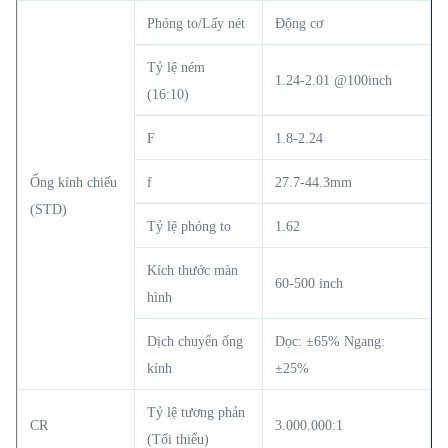
Phóng to/Lấy nét
Động cơ
Tỷ lệ ném
1.24-2.01 @100inch
(16:10)
F
1.8-2.24
Ống kính chiếu
f
27.7-44.3mm
(STD)
Tỷ lệ phóng to
1.62
Kích thước màn
60-500 inch
hình
Dịch chuyển ống
Dọc: ±65% Ngang:
kính
±25%
Tỷ lệ tương phản
CR
3.000.000:1
(Tối thiểu)