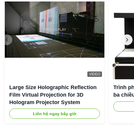
VIDEO
Large Size Holographic Reflection
Trình p
Film Virtual Projection for 3D
ba chiề
Hologram Projector System
Liên hệ ngay bây giờ