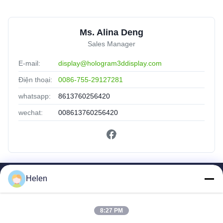
Ms. Alina Deng
Sales Manager
E-mail:
display@hologram3ddisplay.com
Điện thoại:
0086-755-29127281
whatsapp:
8613760256420
wechat:
008613760256420
Helen
Liên Kết Nhanh
Trang Chủ
8:27 PM
Các Sản Phẩm