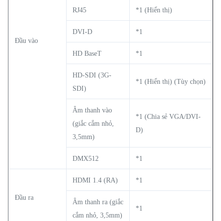
RJ45
*1 (Hiển thị)
DVI-D
*1
Đầu vào
HD BaseT
*1
HD-SDI (3G-
*1 (Hiển thị) (Tùy chọn)
SDI)
Âm thanh vào
*1 (Chia sẻ VGA/DVI-
(giắc cắm nhỏ,
D)
3,5mm)
DMX512
*1
HDMI 1.4 (RA)
*1
Đầu ra
Âm thanh ra (giắc
*1
cắm nhỏ, 3,5mm)