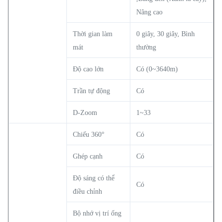
Nâng cao
Thời gian làm
0 giây, 30 giây, Bình
mát
thường
Độ cao lớn
Có (0~3640m)
Trần tự động
Có
D-Zoom
1~33
Chiếu 360°
Có
Ghép cạnh
Có
Độ sáng có thể
Có
điều chỉnh
Bộ nhớ vị trí ống