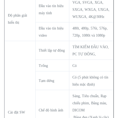
VGA, SVGA, XGA,
Đầu vào tín hiệu
SXGA, WXGA, UXGA,
máy tính
Độ phân giải
WUXGA, 4K@30Hz
hiển thị
Đầu vào tín hiệu
480i, 480p, 576i, 576p,
video
720p, 1080i và 1080p
TÌM KIẾM ĐẦU VÀO,
Thiết lập tự động
PC TỰ ĐỘNG,
Trống
Có
Có (5 phút không có tín
Tạm dừng
hiệu mặc định)
Sáng, Tiêu chuẩn, Rạp
chiếu phim, Bảng màu,
Chế độ hình ảnh
DICOM
Cài đặt SW
,Bảng đen (Xanh lá cây),