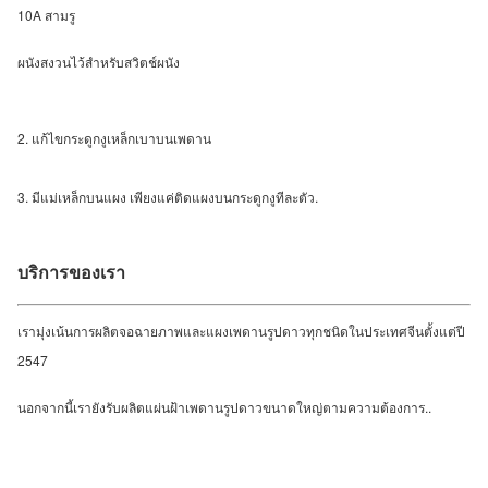
10A สามรู
ผนังสงวนไว้สำหรับสวิตช์ผนัง
2. แก้ไขกระดูกงูเหล็กเบาบนเพดาน
3. มีแม่เหล็กบนแผง เพียงแค่ติดแผงบนกระดูกงูทีละตัว.
บริการของเรา
เรามุ่งเน้นการผลิตจอฉายภาพและแผงเพดานรูปดาวทุกชนิดในประเทศจีนตั้งแต่ปี
2547
นอกจากนี้เรายังรับผลิตแผ่นฝ้าเพดานรูปดาวขนาดใหญ่ตามความต้องการ..