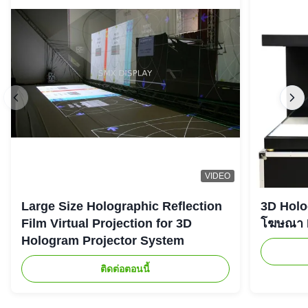
VIDEO
Large Size Holographic Reflection
3D Holog
Film Virtual Projection for 3D
โฆษณา L
Hologram Projector System
ติดต่อตอนนี้