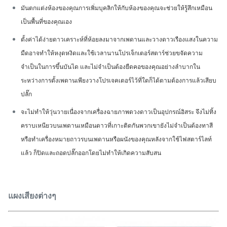
มันตกแต่งห้องของคุณ
การเพิ่มบุคลิกให้กับห้องของคุณจะช่วยให้รู้สึกเหมือน
เป็นพื้นที่ของคุณเอง
ตั้งค่าได้ง่าย
ดาวเคราะห์ที่ห้อยลงมาจากเพดานและวางดาวเรืองแสงในความ
มืดอาจทำให้หงุดหงิดและใช้เวลานาน
โปรเจ็กเตอร์สตาร์ช่วยขจัดความ
จำเป็นในการขึ้นบันได และไม่จำเป็นต้องยืดคอของคุณอย่างลำบากใน
ระหว่างการตั้งเพดาน
เพียงวางโปรเจคเตอร์ไว้ที่ใดก็ได้ตามต้องการแล้วเสียบ
ปลั๊ก
จะไม่ทำให้วุ่นวาย
เนื่องจากเครื่องฉายภาพดวงดาวเป็นอุปกรณ์อิสระ จึงไม่ทิ้ง
คราบเหนียวบนเพดานเหมือนดาวที่เกาะติดกัน
พวกเขายังไม่จำเป็นต้องทาสี
หรือทำเครื่องหมายถาวรบนเพดานหรือผนังของคุณ
หลังจากใช้ไฟสตาร์ไลท์
แล้ว ก็ปิดและถอดปลั๊กออกโดยไม่ทำให้เกิดความสับสน
แผงเสียงต่างๆ