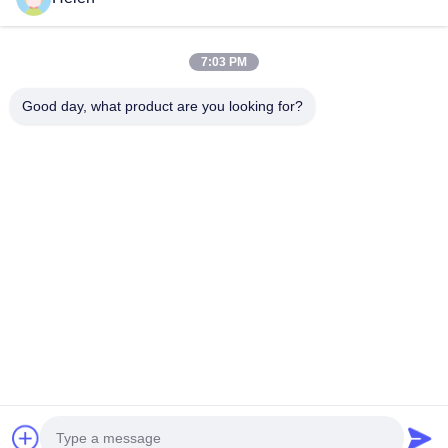
สินค้า
เกี่ยวกับเรา
7:03 PM
ทัวร์โรงงาน
Good day, what product are you looking for?
ควบคุมคุณภาพ
ติดต่อเรา
ขอใบเสนอราคา
Shenzhen SMX Display Technology Co.,Ltd
0086-13760256420
display@hologram3ddisplay.com
Follow Us
© 2026 Shenzhen SMX Display Technology Co.,Ltd. All Rights Reserved.