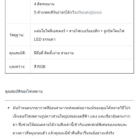
4.ติดทนนาน
5.ทำแพทเทิร์นง่ายๆได้
หรือปรับแต่งรูปแบบ
แผ่นใยโพลีเอสเตอร์ + สายไฟเบอร์ออปติก + ลูกปัดโคมไฟ
วัสดุฐาน:
LED ธรรมดา
คุณสมบัติ:
ฝีมือดี ติดตั้งง่าย สวยงาม
แสงสว่าง:
สี RGB
คุณสมบัติของไฟเพดาน
มันกำหนดบรรยากาศ
สีอ่อนสามารถส่งผลต่ออารมณ์ของคุณได้หลายวิธี
โปร
เจ็กเตอร์ไฟเพดานรูปดาวส่วนใหญ่ปล่อยเฉดสีฟ้า แดง และเขียวอันตระการ
ตา ซึ่งช่วยให้ผ่อนคลายได้
รวมสีเหล่านี้เข้ากับเอฟเฟกต์พิเศษของเมฆและ
ดวงดาวที่หมุนรอบตัว แล้วคุณจะมีค่ำคืนที่น่ารื่นรมย์อย่างแท้จริง