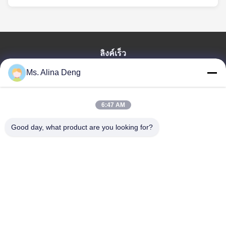
ลิงค์เร็ว
Ms. Alina Deng
บ้าน
สินค้า
เกี่ยวกับเรา
6:47 AM
ทัวร์โรงงาน
Good day, what product are you looking for?
ควบคุมคุณภาพ
ติดต่อเรา
ขอใบเสนอราคา
Shenzhen SMX Display Technology Co.,Ltd
0086-13760256420