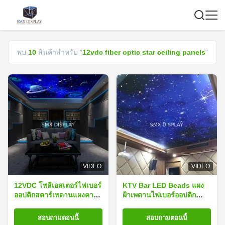
พบ
10
สินค้าสำหรับ "
12vdc fiber optic star ceiling panels
"
VIDEO
VIDEO
12VDC โพลีเอสเตอร์ไฟเบอร์
KTV Bar LED Beads แผง
ออปติกสตาร์เพดานแผงคา
ฝ้าเพดานไฟเบอร์ออปติก
เวียร์เพดานอะคูสติกแผง
12VDC Project
Installation
สอบถามตอนนี้
สอบถามตอนนี้