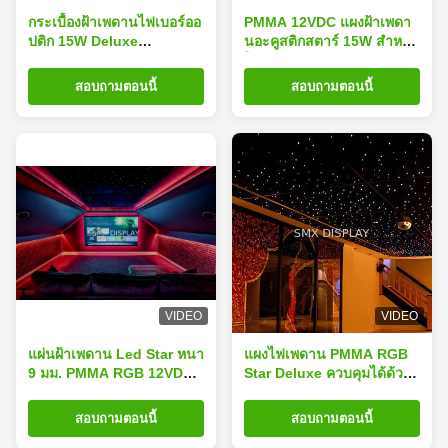
กระเบื้องฝ้าเพดานไฟเบอร์ออ
PMMA 12VDC แผงฝ้าเพดา
ปติก 15W Deluxe
นอะคูสติกสตาร์ 15W สำหรับ
Controllable Acoustical
โฮมซีเนม่า
12VDC
สอบถามตอนนี้
สอบถามตอนนี้
VIDEO
VIDEO
แผ่นฝ้าเพดาน Led Star หนา
แผงไฟเพดาน PMMA RGB
9 มม. PMMA RGB 12VDC
Star Deluxe ควบคุมได้ด้วย
Magnetic สำหรับ Cinema
การถ่ายภาพดวงจันทร์สำหรับ
โรงภาพยนตร์
สอบถามตอนนี้
สอบถามตอนนี้