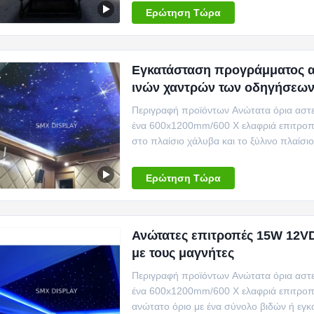
Ερώτηση Τώρα
Εγκατάσταση προγράμματος 
ινών χαντρών των οδηγήσεω
Περιγραφή προϊόντων Ανώτατα όρια αστερ
ένα 600x1200mm/600 Χ ελαφριά επιτροπή
στο πλαίσιο χάλυβα και το ξύλινο πλαίσι
φίμπεργκλας γ...
Ερώτηση Τώρα
Ανώτατες επιτροπές 15W 12V
με τους μαγνήτες
Περιγραφή προϊόντων Ανώτατα όρια αστερ
ένα 600x1200mm/600 Χ ελαφριά επιτροπ
ανώτατο όριο με ένα σύνολο βιδών ή εγκ