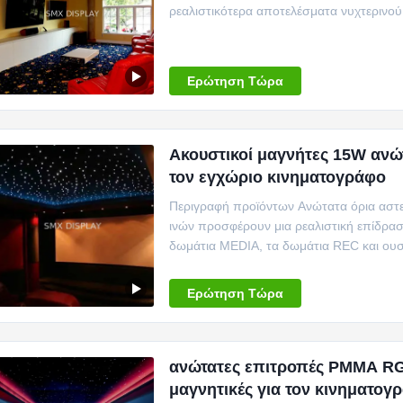
ρεαλιστικότερα αποτελέσματα νυχτερινού
σύστημα περιλαμβάνει μια ιδ...
Ερώτηση Τώρα
Ακουστικοί μαγνήτες 15W αν
τον εγχώριο κινηματογράφο
Περιγραφή προϊόντων Ανώτατα όρια αστε
ινών προσφέρουν μια ρεαλιστική επίδραση
δωμάτια MEDIA, τα δωμάτια REC και ουσια
εμπορικ...
Ερώτηση Τώρα
ανώτατες επιτροπές PMMA R
μαγνητικές για τον κινηματογ