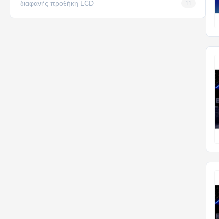
διαφανής προθήκη LCD
11