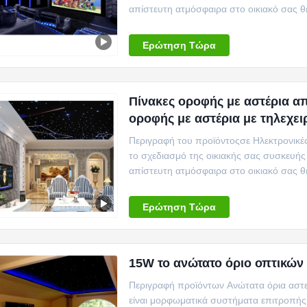
απίστευτη ατμόσφαιρα στο οικιακό σας θ
νυχτερ...
Ερώτηση Τώρα
Πίνακες οροφής με αστέρια α
οροφής με αστέρια με τηλεχειρ
Περιγραφή του προϊόντοςσε Ηλεκτρονικές
το σχεδιασμό της οικιακής σας συσκευή
απίστευτη ατμόσφαιρα στο οικιακό σας θ
νυχτερ...
Ερώτηση Τώρα
15W το ανώτατο όριο οπτικών
Περιγραφή προϊόντων Ανώτατα όρια ασ
είναι μορφωματικά συστήματα επιτροπή