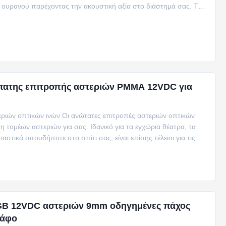
 ουρανού παρέχοντας την ακουστική αξία στο διάστημά σας. Το
ώτατης επιτροπής αστεριών PMMA 12VDC για
ριών οπτικών ινών Οι ανώτατες επιτροπές αστεριών οπτικών
 τομέων αστεριών για σας. Ιδανικό για τα εγχώρια θέατρα, τα
στικά οπουδήποτε στο σπίτι σας, είναι επίσης τέλειοι για τις
GB 12VDC αστεριών 9mm οδηγημένες πάχος
ράφο