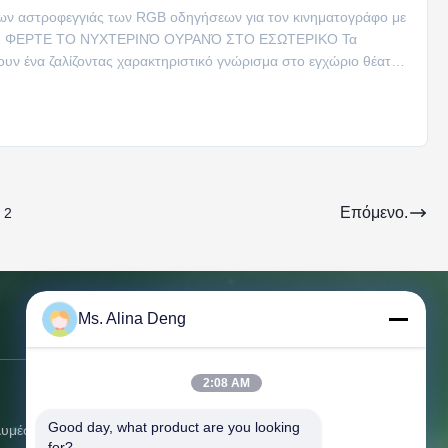
ων αστροφεγγιάς των RGB οδηγήσεων για τον κινηματογράφο με
Σ ΦΕΡΤΕ ΤΟ ΝΥΧΤΕΡΙΝΌ ΟΥΡΑΝΌ ΣΤΟ ΕΣΩΤΕΡΙΚΟ Τα
υν ένα ζαλίζοντας χαρακτηριστικό γνώρισμα στο εγχώριο θέατρό
Επόμενο.
2
Ms. Alina Deng
Επικοινωνήστε μαζί μας
2:08 AM
Διεύθυνση:
210 δωμάτιο, φραγμός Δ,
κέντρο Smart&Innovation, Xixiang,
Good day, what product are you looking 
λυμέσων
Baoan, Shenzhen, Κίνα
for?