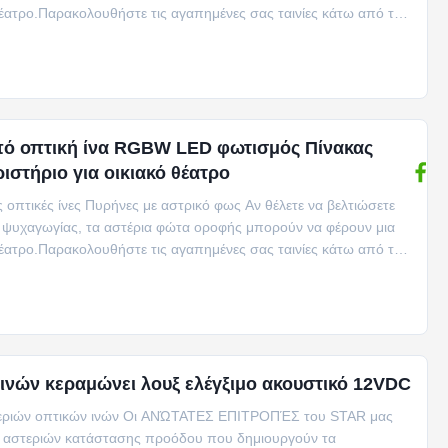
έατρο.Παρακολουθήστε τις αγαπημένες σας ταινίες κάτω από τον
πό οπτική ίνα RGBW LED φωτισμός Πίνακας
ιστήριο για οικιακό θέατρο
 οπτικές ίνες Πυρήνες με αστρικό φως Αν θέλετε να βελτιώσετε
ς ψυχαγωγίας, τα αστέρια φώτα οροφής μπορούν να φέρουν μια
έατρο.Παρακολουθήστε τις αγαπημένες σας ταινίες κάτω από τον
 ινών κεραμώνει λουξ ελέγξιμο ακουστικό 12VDC
τεριών οπτικών ινών Οι ΑΝΏΤΑΤΕΣ ΕΠΙΤΡΟΠΈΣ του STAR μας
ς αστεριών κατάστασης προόδου που δημιουργούν τα