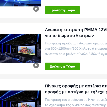
επιτροπές γίνονται απ...
Ερώτηση Τώρα
Ανώτατη επιτροπή PMMA 12V
για το δωμάτιο θεάτρων
Περιγραφή προϊόντων Ανώτατα όρια αστερ
ένα 600x1200mm/600 Χ ελαφριά επιτροπ
ανώτατο όριο με ένα σύνολο βιδών ή εγκ
επιτροπές γίνονται απ...
Ερώτηση Τώρα
Πίνακες οροφής με αστέρια α
οροφής με αστέρια με τηλεχειρ
Περιγραφή του προϊόντοςσε Ηλεκτρονικές
το σχεδιασμό της οικιακής σας συσκευή