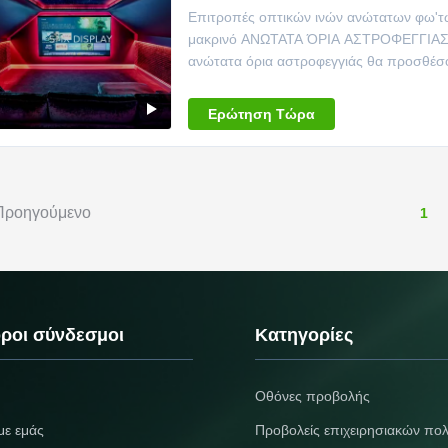
Επιτροπές οπτικών ινών ανώτατων φω'τ
μακρινό ΑΝΩΤΑΤΑ ΌΡΙΑ ΑΣΤΡΟΦΕΓΓΙΑ
ανώτατα όρια αστροφεγγιάς θα προσθέσο
σας, που δημιουργεί την τέλει...
Ερώτηση Τώρα
Προηγούμενο
1
ροι σύνδεσμοι
Κατηγορίες
Οθόνες προβολής
με εμάς
Προβολείς επιχειρησιακών πο