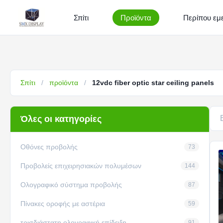
Σπίτι
Προϊόντα
Περίπου εμε
Σπίτι
/
προϊόντα
/
12vdc fiber optic star ceiling panels
Όλες οι κατηγορίες
Οθόνες προβολής
73
Προβολείς επιχειρησιακών πολυμέσων
144
Ολογραφικό σύστημα προβολής
87
Πίνακες οροφής με αστέρια
59
τρισδιάστατη ολογραφική επίδειξη
91