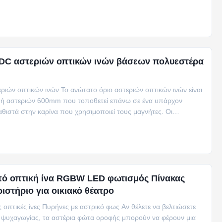
DC αστεριών οπτικών ινών βάσεων πολυεστέρα
ιών οπτικών ινών Το ανώτατο όριο αστεριών οπτικών ινών είναι
ή αστεριών 600mm που τοποθετεί επάνω σε ένα υπάρχον
αθιστά στην καρίνα που χρησιμοποιεί τους μαγνήτες. Οι
πό οπτική ίνα RGBW LED φωτισμός Πίνακας
ιστήριο για οικιακό θέατρο
 οπτικές ίνες Πυρήνες με αστρικό φως Αν θέλετε να βελτιώσετε
ς ψυχαγωγίας, τα αστέρια φώτα οροφής μπορούν να φέρουν μια