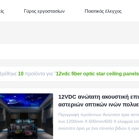
ίς
Γύρος εργοστασίων
Ποιοτικός έλεγχος
Βρέθηκε
10
προϊόντα για "
12vdc fiber optic star ceiling panels
12VDC ανώτατη ακουστική επ
αστεριών οπτικών ινών πολυ
Περιγραφή προϊόντων Ανώτατα όρια αστερ
ένα 1200mm Χ 600mm/600 Χ ελαφριά επ
ανώτατο όριο με ένα σύνολο βιδών ή εγκ
επιτροπές γίνοντα...