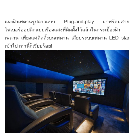
แผงฝ้าเพดานรูปดาวแบบ Plug-and-play มาพร้อมสาย
ไฟเบอร์ออปติกแบบเรืองแสงที่ติดตั้งไว้แล้วในกระเบื้องฝ้า
เพดาน เพียงแค่ติดตั้งบนเพดาน เสียบระบบเพดาน LED star 
เข้าไป เท่านี้ก็เรียบร้อย!