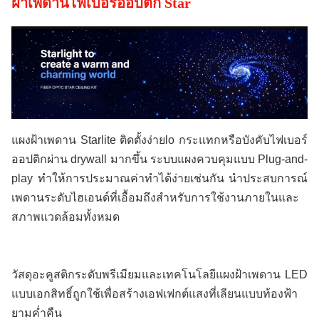
ฝ้าเพดานไฟเบอร์ออปติก Star
แผงฝ้าเพดาน Starlite ติดตั้งง่ายlo กระแทกหรือบังคับไฟเบอร์
ออปติกผ่าน drywall มากขึ้น ระบบแผงควบคุมแบบ Plug-and-
play ทำให้การประมาณค่าทำได้ง่ายเช่นกัน นำประสบการณ์
เพดานระดับไฮเอนด์ที่เอื้อมถึงสำหรับการใช้งานภายในและ
สภาพแวดล้อมทั้งหมด
วัสดุอะคูสติกระดับพรีเมียมและเทคโนโลยีแผงฝ้าเพดาน LED 
แบบเอกสิทธิ์ถูกใช้เพื่อสร้างเอฟเฟกต์แสงที่เลียนแบบท้องฟ้า
ยามค่ำคืน