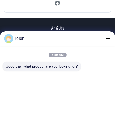
ลิงค์เร็ว
Helen
บ้าน
สินค้า
เกี่ยวกับเรา
5:59 AM
ทัวร์โรงงาน
Good day, what product are you looking for?
ควบคุมคุณภาพ
ติดต่อเรา
ขอใบเสนอราคา
Shenzhen SMX Display Technology Co.,Ltd
0086-13760256420