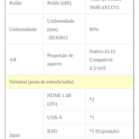
Ruído
Ruído ((dB)
30dB ((ECO1)
Uniformidade
Uniformidade
(min)
80%
-JISX6911
Nativo:16:10
Proporção de
AR
Compatível:
aspecto
4:3/16:9
Terminal (porta de entrada/saída)
HDMI 1.4B
*2
((IN)
USB-A
*1
RJ45
*1 (Exposição)
Input