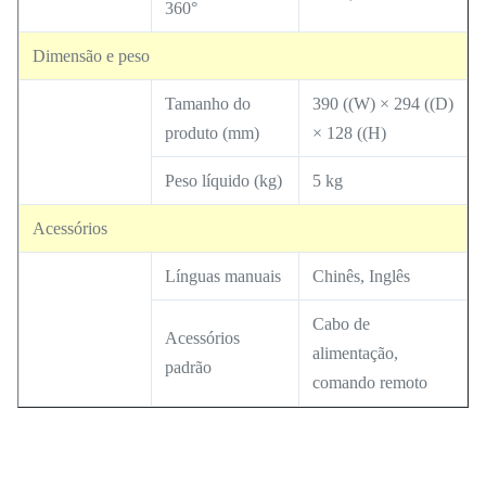
360°
Dimensão e peso
Tamanho do
390 ((W) × 294 ((D)
produto (mm)
× 128 ((H)
Peso líquido (kg)
5 kg
Acessórios
Línguas manuais
Chinês, Inglês
Cabo de
Acessórios
alimentação,
padrão
comando remoto