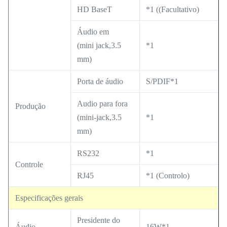
HD BaseT
*1 ((Facultativo)
Áudio em
(mini jack,3.5
*1
mm)
Porta de áudio
S/PDIF*1
Audio para fora
Produção
(mini-jack,3.5
*1
mm)
RS232
*1
Controle
RJ45
*1 (Controlo)
Especificações gerais
Presidente do
Áudio
16W*1