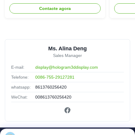
projetor do holograma 3D
Contacte agora
Ms. Alina Deng
Sales Manager
E-mail:
display@hologram3ddisplay.com
Telefone:
0086-755-29127281
whatsapp:
8613760256420
WeChat:
008613760256420