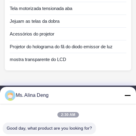
Tela motorizada tensionada aba
Jejuam as telas da dobra
Acessórios do projetor
Projetor do holograma do fã do diodo emissor de luz
mostra transparente do LCD
Ms. Alina Deng
Links Rápidos
Casa
Produtos
2:30 AM
Sobre Nós
Good day, what product are you looking for?
Excursão Da Fábrica