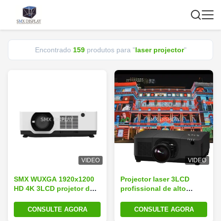
Encontrado
159
produtos para "
laser projector
"
VIDEO
VIDEO
SMX WUXGA 1920x1200
Projector laser 3LCD
HD 4K 3LCD projetor do
profissional de alto
laser de 6500 lúmens
brilho de 20.000 lumens
para o cinema da casa
para mapeamento de
CONSULTE AGORA
CONSULTE AGORA
projeção 3D imersivo