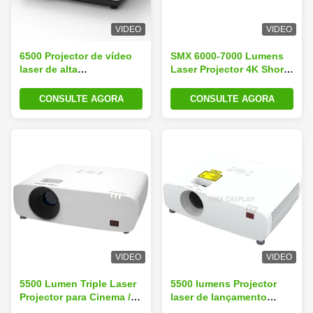
VIDEO
VIDEO
6500 Projector de vídeo
SMX 6000-7000 Lumens
laser de alta
Laser Projector 4K Short
luminosidade para
Throw para Flight
projeção de mapeamento
Simulator Screen
CONSULTE AGORA
CONSULTE AGORA
3D
VIDEO
VIDEO
5500 Lumen Triple Laser
5500 lumens Projector
Projector para Cinema /
laser de lançamento
Home Theater
longo Cinema doméstico