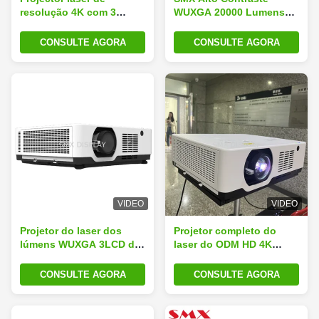
resolução 4K com 3
WUXGA 20000 Lumens
chips LCD 20000 lumens
3LCD Laser Projector 3D
para projeção de
Mapping Beamer
CONSULTE AGORA
CONSULTE AGORA
edifícios ao ar livre
VIDEO
VIDEO
Projetor do laser dos
Projetor completo do
lúmens WUXGA 3LCD de
laser do ODM HD 4K
Home Theater 6500 com
3LCD do OEM, projetor
realce 4K
de Home Theater da
CONSULTE AGORA
CONSULTE AGORA
projeção de 360 graus