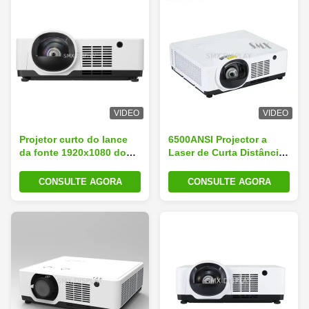
VIDEO
VIDEO
Projetor curto do lance
6500ANSI Projector a
da fonte 1920x1080 do
Laser de Curta Distância
laser, projetor do laser de
3LCD 8K TV para Cinema
6000 lúmens para a
em Casa
CONSULTE AGORA
CONSULTE AGORA
projeção immersive