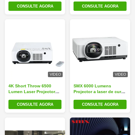
Projector de vídeo UHD
CONSULTE AGORA
CONSULTE AGORA
4k
VIDEO
VIDEO
4K Short Throw 6500
SMX 6000 Lumens
Lumen Laser Projector
Projector a laser de curta
Projetores Multimédia
distância 4K 3D Imersive
Empresariais
Experience Projection
CONSULTE AGORA
CONSULTE AGORA