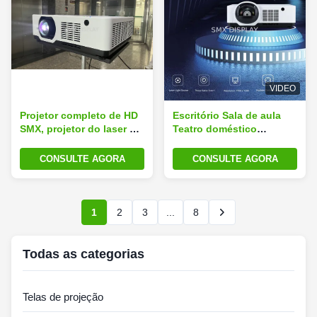
VIDEO
Projetor completo de HD
Escritório Sala de aula
SMX, projetor do laser de
Teatro doméstico
6500 lúmens para o
Projector de alta
cinema da casa
luminosidade 6500
CONSULTE AGORA
CONSULTE AGORA
Lumen Video Laser
Projector
1
2
3
...
8
Todas as categorias
Telas de projeção