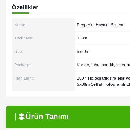
Özellikler
Name:
Pepper'ın Hayalet Sistemi
Thckness:
95um
Size:
5x30m
Package:
Karton, tahta sandık, su bor
High Light:
160 ° Holografik Projeksiy
5x30m Şeffaf Hologramlı E
Ürün Tanımı