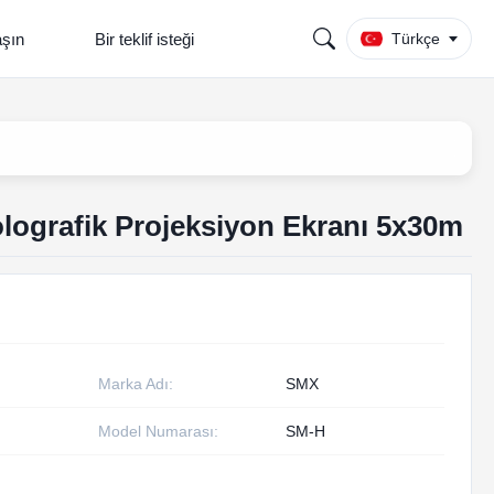
aşın
Bir teklif isteği
Türkçe
olografik Projeksiyon Ekranı 5x30m
Marka Adı:
SMX
Model Numarası:
SM-H