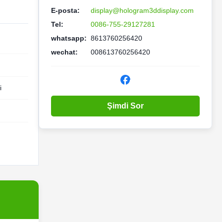
E-posta:
display@hologram3ddisplay.com
Tel:
0086-755-29127281
whatsapp:
8613760256420
wechat:
008613760256420
i
Şimdi Sor