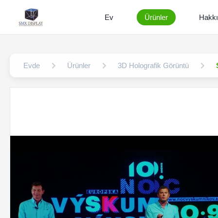
Ev
Ürünler
Hakk
Evde
Ürünler
3D Holografik Görüntü