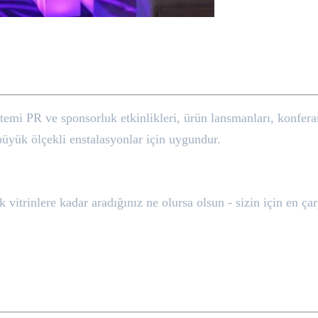
temi PR ve sponsorluk etkinlikleri, ürün lansmanları, konfera
 büyük ölçekli enstalasyonlar için uygundur.
trinlere kadar aradığınız ne olursa olsun - sizin için en çar