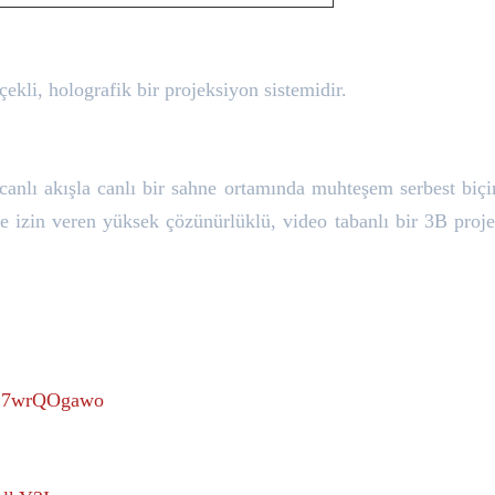
kli, holografik bir projeksiyon sistemidir.
n canlı akışla canlı bir sahne ortamında muhteşem serbest biç
e izin veren yüksek çözünürlüklü, video tabanlı bir 3B proj
r27wrQOgawo