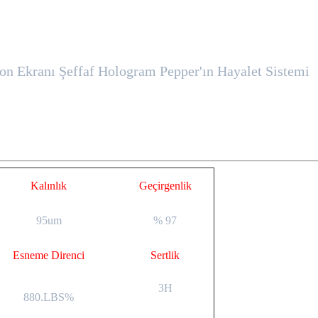
yon Ekranı Şeffaf Hologram Pepper'ın Hayalet Sistemi
Kalınlık
Geçirgenlik
95um
% 97
Esneme Direnci
Sertlik
3H
880.LBS%