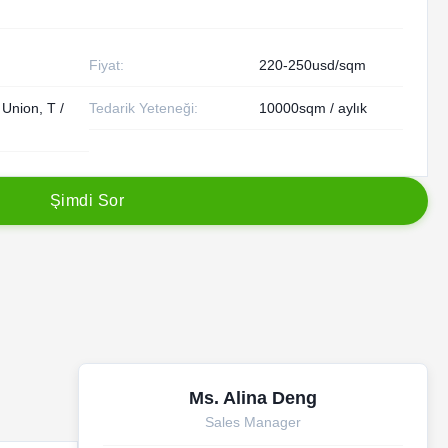
Fiyat:
220-250usd/sqm
Union, T /
Tedarik Yeteneği:
10000sqm / aylık
Ş
i
m
d
i
S
o
r
Ms. Alina Deng
Sales Manager