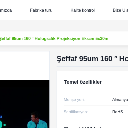
ımızda
Fabrika turu
Kalite kontrol
Bize Ul
Şeffaf 95um 160 ° Holografik Projeksiyon Ekranı 5x30m
Şeffaf 95um 160 ° H
Temel özellikler
Menşe yeri:
Almanya
Sertifikasyon:
RoHS