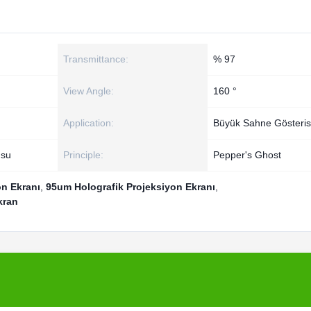
Transmittance:
% 97
View Angle:
160 °
Application:
Büyük Sahne Gösteris
usu
Principle:
Pepper's Ghost
on Ekranı
,
95um Holografik Projeksiyon Ekranı
,
kran