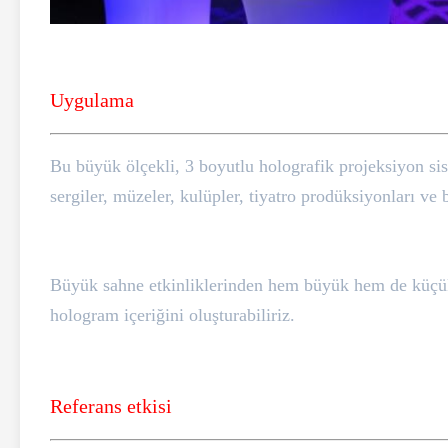
Uygulama
Bu büyük ölçekli, 3 boyutlu holografik projeksiyon sis
sergiler, müzeler, kulüpler, tiyatro prodüksiyonları ve
Büyük sahne etkinliklerinden hem büyük hem de küçük vi
hologram içeriğini oluşturabiliriz.
Referans etkisi