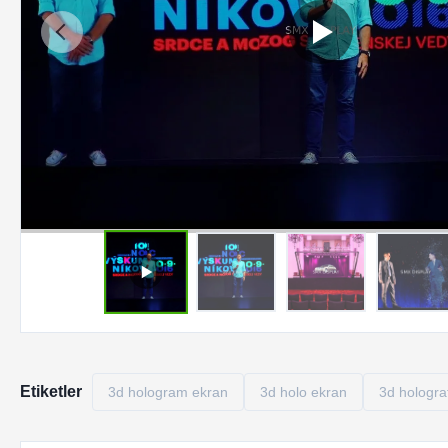
Etiketler
3d hologram ekran
3d holo ekran
3d hologra