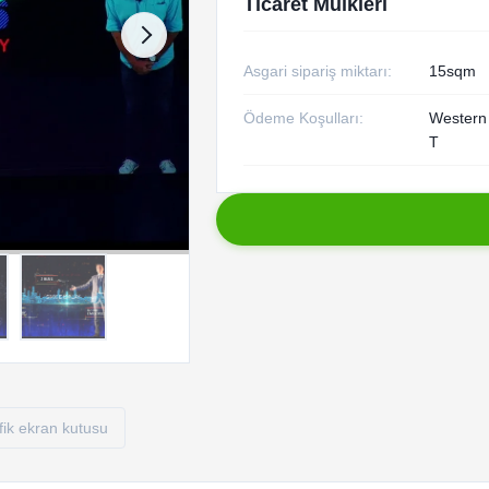
Ticaret Mülkleri
Asgari sipariş miktarı:
15sqm
Ödeme Koşulları:
Western 
T
fik ekran kutusu