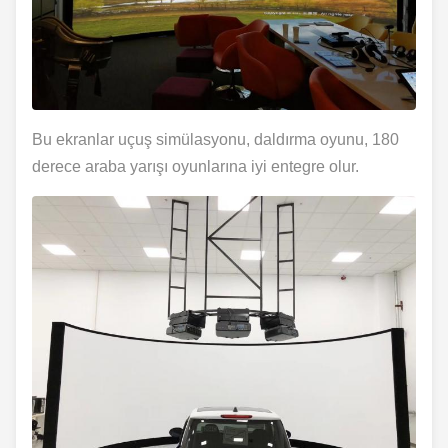
Bu ekranlar uçuş simülasyonu, daldırma oyunu, 180
derece araba yarışı oyunlarına iyi entegre olur.