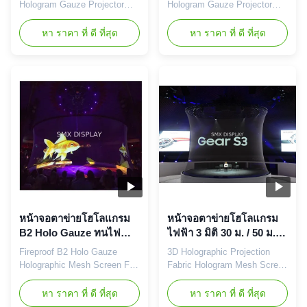
Hologram Gauze Projector
Hologram Gauze Projector
Screen 3d Holographic Stage
Screen 3d Holographic Stage
Projection Display Hologram
Projection Display Hologram
หา ราคา ที่ ดี ที่สุด
หา ราคา ที่ ดี ที่สุด
Mesh Screen Product
Mesh Screen What is the
Description Holo-Gauze is the
hologram mesh stage?
ideal solution for live events,
Hologram Mesh Stage or
allowing participants to make
Holographic HoloNet refers to
presentations behind our near-
the type of screen that is
invisible gauze while
being used to do a
informative and entertaining ...
Holographic projection. The
words Mesh, Net, or ...
หน้าจอตาข่ายโฮโลแกรม
หน้าจอตาข่ายโฮโลแกรม
B2 Holo Gauze ทนไฟ
ไฟฟ้า 3 มิติ 30 ม. / 50 ม.
สำหรับการฉายภาพ 3 มิติ
หน้าจอโปรเจ็กเตอร์ตาข่าย
Fireproof B2 Holo Gauze
3D Holographic Projection
โฮโลแกรม
Holographic Mesh Screen For
Fabric Hologram Mesh Screen
3D projection Holographic
Transparent See Through
Mesh Screen description:
What is the hologram mesh
หา ราคา ที่ ดี ที่สุด
หา ราคา ที่ ดี ที่สุด
Holo gauze Holographic Mesh
stage? Hologram Mesh Stage