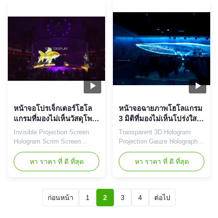
type Front and Rear
type Front and Rear
Projection Gain 2.-2.4
Projection Transmittance 78%
Transmittance 78%
Advantage See through, big
Advantage See through, big
size, seamless,light-weight,
size, seamless,light-weight,
easy to install Fabric Color
easy to install Fabric Color ...
White, Grey and ...
หน้าจอโปรเจ็กเตอร์โฮโล
หน้าจอฉายภาพโฮโลแกรม
แกรมที่มองไม่เห็นวัสดุโพลี
3 มิติที่มองไม่เห็นโปร่งใส
อะมายด์ทนไฟไม่มีรอยต่อ
สำหรับการแสดงสด
Invisible Projection Screen
Transparent 3D Hologram
ความยาว 30 เมตร
Hologram Scrim Screen
Projection Gauze Holographic
Material Pepperscrem for Sale
Screen Material Deatils:
Deatils: Product Name
Product Name Hologram
หา ราคา ที่ ดี ที่สุด
หา ราคา ที่ ดี ที่สุด
Pepperscrim Material
Projection Screen Material
Polyamide Projection type
Polyamide Projection type
Front and Rear Projection
Front and Rear Projection
Gain 2.-2.4 Transmittance
Gain 2.-2.4 Transmittance
ก่อนหน้า
1
2
3
4
ต่อไป
78% Advantage See through
78% Advantage See through
Color White, Grey and Black
Color White, Grey and Black