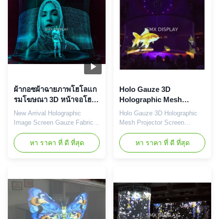
our near-invisible gauze while
so on. It's still inseparable
informative and entertaining
from the solid imaging
holographic ...
medium, a thin screen like
light yarn...
ผ้ากอซผ้าฉายภาพโฮโลแก
Holo Gauze 3D
รมโฆษณา 3D หน้าจอโฮโล
Holographic Mesh
แกรมโปรเจ็กเตอร์ที่ชัดเจน
Projector Screen หน้าจอ
New Arrival Holographic
Holo Gauze 3D Holographic
โฮโลแกรมโปร่งใส
Image Screen Gauze Fabric
Mesh Projector Screen
Display Screens 3D Clear
Transparent Holographic
Projector Projection
Screen For Stage Live Show
หา ราคา ที่ ดี ที่สุด
หา ราคา ที่ ดี ที่สุด
Advertising Hologram
Pepperscrim is the perfect
Holographic mesh Screen
solution for live events,
projection is a kind of display
allowing participants to make
form with the aid of projection,
presentations behind our near-
spotlight and so on. It's still
invisible gauze while
inseparable from the solid
informative and entertaining
imaging medium, a thin
holographic effects appear to
screen like ...
float ...