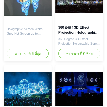
360 องศา 3D Effect
Holographic Screen White/
Projection Holographic
Grey Net Screen up to
Screen projection net
10x50m, front and rear
360 Degree 3D Effect
Hologram Mesh Screen
projection The hologram net
Projection Holographic Screen
screen is used as front or rear
projection net Hologram Mesh
projection for Hologram
Screen Specifications: High-
หา ราคา ที่ ดี ที่สุด
หา ราคา ที่ ดี ที่สุด
Wedding and Product
quality holographic image See
Launching,it is acted as the
through (The screen itself was
active scene in a new novel
invisible from a distance)
projection which is more
Large size for stage Easy to
transparent than the traditional
install & remove Can be
sense of ...
folded in small size Reusable
Customized size 180°/ ...