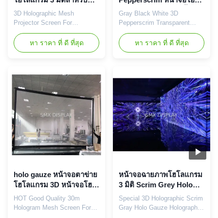
หน้าจอโฮโลแกรม เวที 360
แกรมโปร่งใสสำหรับพื้น
3D Holographic Mesh
Gray Black White 3D
องศาสำหรับการฉายภาพ
หลังเวทีการแสดงโฮโลแก
Projector Screen For
Pepperscrim Transparent
หมอก
รม
Holographic Screen 360
Holographic Screen For Stage
Degree Stage For Fog Screen
Background Holographic
หา ราคา ที่ ดี ที่สุด
หา ราคา ที่ ดี ที่สุด
Projection Description: Highly
Show Pepperscrim is the
transparent and extra-wide
perfect solution for live
gauze for large scale
events, allowing participants
hologram effects. Imagine a
to make presentations behind
hologram that looks so real
our near-invisible gauze while
that 3D objects appear to float
informative and entertaining
in mid-air or surround a
holographic effects appear to
performer on ...
float ...
holo gauze หน้าจอตาข่าย
หน้าจอฉายภาพโฮโลแกรม
โฮโลแกรม 3D หน้าจอโฮ
3 มิติ Scrim Grey Holo
โลแกรมสำหรับเวที งาน
Gauze พิเศษสำหรับงาน
HOT Good Quality 30m
Special 3D Holographic Scrim
แต่งงาน ห้องจัดเลี้ยง
แสดงสินค้า
Hologram Mesh Screen For
Gray Holo Gauze Holographic
Stage, Wedding, Banquet Hall
Projection Screen For