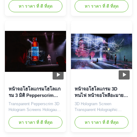
Use Description: Imagine a
Exhibation Descrption The
หา ราคา ที่ ดี ที่สุด
หา ราคา ที่ ดี ที่สุด
hologram that looks so real
holographic mesh becomes a
that 3D objects appear to float
free floating invisible
in mid-air or surround a
holographic screen to any
performer on stage. That’s
desired length once setup in
where hologram gauze comes
an environment with controlled
in! This highly transparent
lighting. Once setup the
scrim has an exceptional
material becomes completely
width ...
...
หน้าจอโฮโลแกรมโฮโลแก
หน้าจอโฮโลแกรม 3D
รม 3 มิติ Pepperscrim
ทนไฟ หน้าจอโพลีอะมายด์
โปร่งใสสำหรับฉากดูผ่าน
โปร่งใสสำหรับการแสดงสด
Transparent Pepperscrim 3D
3D Hologram Screen
Hologram Screens Hologauze
Transparent Holographic
For Stage See Through
Projection for Live Show
Deatils: Product Name
Deatils: Product Name
หา ราคา ที่ ดี ที่สุด
หา ราคา ที่ ดี ที่สุด
Hologram Projector Screen
Hologram Projection Screen
Material Polyamide Projection
Material Polyamide Projection