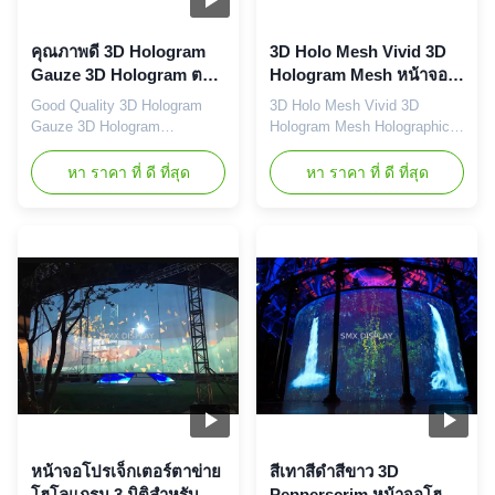
คุณภาพดี 3D Hologram
3D Holo Mesh Vivid 3D
Gauze 3D Hologram ตา
Hologram Mesh หน้าจอ
ข่ายโฮโลแกรมสุทธิสำหรับ
โฮโลแกรมสุทธิสำหรับเวที
Good Quality 3D Hologram
3D Holo Mesh Vivid 3D
Stage 3D Holo Mesh
3D Hologram Gauze
Gauze 3D Hologram
Hologram Mesh Holographic
Vivid
Holographic Mesh Net For
Screen Net For The Stage 3D
The Stage 3D Holo Mesh
Hologram Gauze Motorized
หา ราคา ที่ ดี ที่สุด
หา ราคา ที่ ดี ที่สุด
Vivid Holo Gauze is perfect
Hologram Screen The
for Hologram Wedding and
holograms created by the
Product Launching. It can be
system look real and the way
set at the front and back of
in which the artist interacts
stage, Transparent Screen for
with the holograms makes it
new novel projection. Image
appear as if a tangible
can be suspended in the air to
connection is being made.
produce ...
Fixed Hologram ...
หน้าจอโปรเจ็กเตอร์ตาข่าย
สีเทาสีดำสีขาว 3D
โฮโลแกรม 3 มิติสำหรับ
Pepperscrim หน้าจอโฮโล