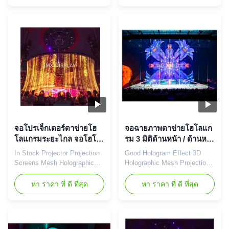
Screen For Live show Holo-
or Holographic HoloNet refers
Gauze is the ideal solution for
to the type of screen that is
live events, allowing
being used to do a
participants to make
Holographic projection. The
presentations behind our near-
words Mesh, Net, or Gauze is
invisible gauze while
referring to the same type of
informative and ...
...
จอโปรเจ็กเตอร์ตาข่ายโฮ
จอฉายภาพตาข่ายโฮโลแก
โลแกรมระยะไกล จอโฮโล
รม 3 มิติด้านหน้า / ด้านหลัง
แกรม 3 มิติขนาดใหญ่พิเศษ
สำหรับเวที / ห้องโถง
In Stock Projector Projection
Good Hologram Effect 3D
นิทรรศการ
Screens Mesh Holographic
Holographic Mesh Projection
Screen Long Range Protector
Screen For Stage
Extra Large 3D 3 D Hologram
Performance Big Events
หา ราคา ที่ ดี ที่สุด
หา ราคา ที่ ดี ที่สุด
Hologram Gauze Screen is
Product Launch Holographic
the perfect solution for live
mesh Screen projection is a
events, allowing participants
kind of display form with the
to make presentations behind
aid of projection, spotlight and