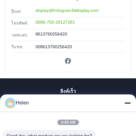
display@hologram3ddisplay.com
อีเมล:
0086-755-29127281
โทรศัพท์:
8613760256420
วอทแอป:
วีแชท:
008613760256420
ลิงค์เร็ว
Helen
บ้าน
สินค้า
เกี่ยวกับเรา
3:45 AM
ทัวร์โรงงาน
Good day, what product are you looking for?