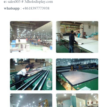
e:
sales003 # 3dholodisplay.com
whatsapp
: +8618397773938