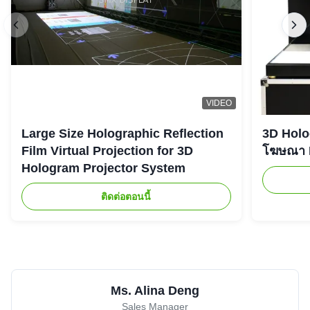
VIDEO
Large Size Holographic Reflection
3D Holog
Film Virtual Projection for 3D
โฆษณา L
Hologram Projector System
ติดต่อตอนนี้
Ms. Alina Deng
Sales Manager