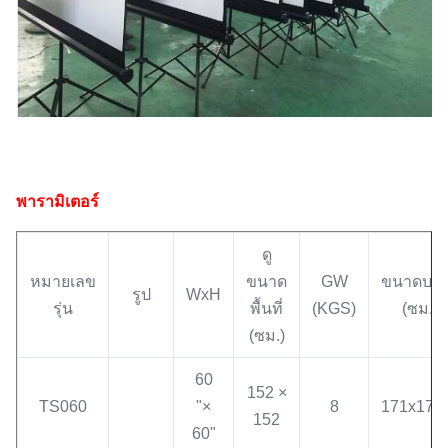
พารามิเตอร์
ดู
หมายเลข
ขนาด
GW
ขนาดบรร
รูป
WxH
รุ่น
พื้นที่
(KGS)
(ซม.)
(ซม.)
60
152 ×
TS060
"×
8
171x17x
152
60"