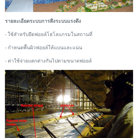
รายละเอียดระบบการตึงระบบแรงดึง
- ใช้สำหรับยึดฟอยล์โฮโลแกรมในสถานที่
- กำหนดพื้นผิวฟอยล์ให้แบนและแน่น
- ค่าใช้จ่ายแตกต่างกันไปตามขนาดฟอยล์