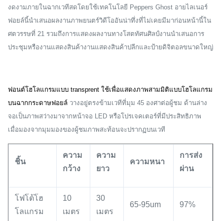
งดงามภายในฉากเวทีสดโดยใช้เทคโนโลยี Peppers Ghost
อายไลเนอร์
ฟอยล์นี้นำเสนอผลงานภาพยนตร์วิดีโออันน่าทึ่งที่ไม่เคยมีมาก่อนหน้านี้ใน
ศตวรรษที่ 21 รวมถึงการแสดงผลงานทางโสตทัศนศิลป์งานนำเสนอการ
ประชุมหรืองานแสดงสินค้างานแสดงสินค้าปลีกและป้ายดิจิตอลขนาดใหญ่
ฟอนต์โฮโลแกรมแบบ transprent ใช้เพื่อแสดงภาพสามมิติแบบโฮโลแกรม
บนฉากกระดาษฟอยล์
วางอยู่ตรงข้ามเวทีที่มุม 45 องศาต่อผู้ชม
ด้านล่าง
จอเป็นภาพสว่างมาจากหน้าจอ LED หรือโปรเจคเตอร์ที่มีประสิทธิภาพ
เมื่อมองจากมุมมองของผู้ชมภาพสะท้อนจะปรากฏบนเวที
ความ
ความ
การส่ง
ชิ้น
ความหนา
กว้าง
ยาว
ผ่าน
โฟโต้โฮ
10
30
65-95um
97%
โลแกรม
เมตร
เมตร