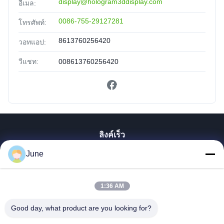
display@hologram3ddisplay.com
อีเมล:
0086-755-29127281
โทรศัพท์:
8613760256420
วอทแอป:
วีแชท:
008613760256420
ลิงค์เร็ว
June
บ้าน
สินค้า
เกี่ยวกับเรา
1:36 AM
ทัวร์โรงงาน
Good day, what product are you looking for?
ควบคุมคุณภาพ