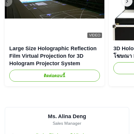
VIDEO
Large Size Holographic Reflection
3D Holog
Film Virtual Projection for 3D
โฆษณา L
Hologram Projector System
ติดต่อตอนนี้
Ms. Alina Deng
Sales Manager