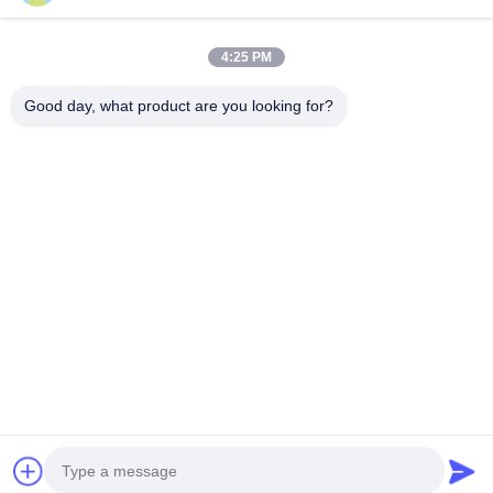
สินค้า
เกี่ยวกับเรา
4:25 PM
ทัวร์โรงงาน
Good day, what product are you looking for?
ควบคุมคุณภาพ
ติดต่อเรา
ขอใบเสนอราคา
Shenzhen SMX Display Technology Co.,Ltd
0086-13760256420
display@hologram3ddisplay.com
Follow Us
© 2026 Shenzhen SMX Display Technology Co.,Ltd. All Rights Reserved.