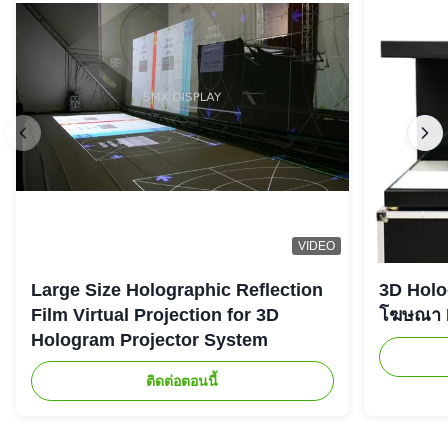
VIDEO
Large Size Holographic Reflection
3D Holog
Film Virtual Projection for 3D
โฆษณา L
Hologram Projector System
ติดต่อตอนนี้