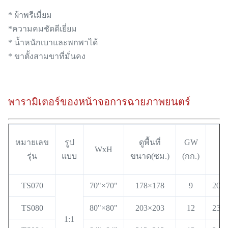
* ผ้าพรีเมี่ยม
*ความคมชัดดีเยี่ยม
* น้ำหนักเบาและพกพาได้
* ขาตั้งสามขาที่มั่นคง
พารามิเตอร์ของหน้าจอการฉายภาพยนตร์
ข
หมายเลข
รูป
ดูพื้นที่
GW
WxH
บ
รุ่น
แบบ
ขนาด(ซม.)
(กก.)
(
TS070
70"×70"
178×178
9
202
TS080
80"×80"
203×203
12
237
1:1