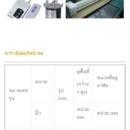
พารามิเตอร์หน้าจอ
ดูพื้นที่
ขนาดที่อยู่
ขนาด
ข
(กว้าง
อาศัย
หมายเลข
รูป
x สูง)
รุ่น
แบบ
หน่วย:
นิ้ว
หน่วย: mm
ห
mm