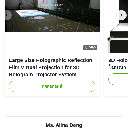
VIDEO
Large Size Holographic Reflection
3D Holog
Film Virtual Projection for 3D
โฆษณา L
Hologram Projector System
ติดต่อตอนนี้
Ms. Alina Deng