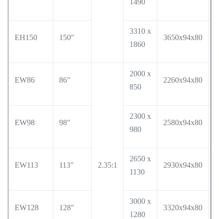
1490
3310 x
EH150
150"
3650x94x80
3
1860
2000 x
EW86
86"
2260x94x80
2
850
2300 x
EW98
98"
2580x94x80
2
980
2650 x
EW113
113"
2.35:1
2930x94x80
3
1130
3000 x
EW128
128"
3320x94x80
3
1280