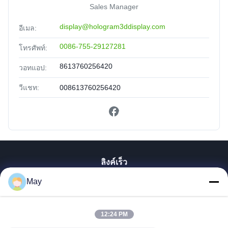
Sales Manager
display@hologram3ddisplay.com
อีเมล:
0086-755-29127281
โทรศัพท์:
8613760256420
วอทแอป:
วีแชท:
008613760256420
ลิงค์เร็ว
May
บ้าน
สินค้า
เกี่ยวกับเรา
12:24 PM