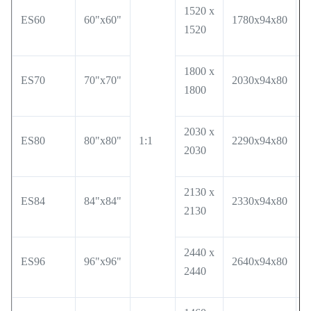
1520 x
ES60
60"x60"
1780x94x80
1
1520
1800 x
ES70
70"x70"
2030x94x80
2
1800
2030 x
ES80
80"x80"
1:1
2290x94x80
2
2030
2130 x
ES84
84"x84"
2330x94x80
2
2130
2440 x
ES96
96"x96"
2640x94x80
2
2440