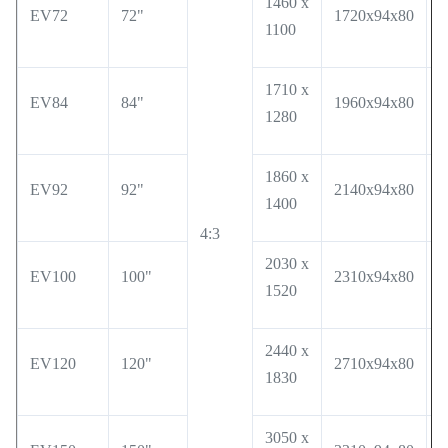
1460 x
EV72
72"
1720x94x80
1
1100
1710 x
EV84
84"
1960x94x80
2
1280
1860 x
EV92
92"
2140x94x80
2
1400
4:3
2030 x
EV100
100"
2310x94x80
2
1520
2440 x
EV120
120"
2710x94x80
2
1830
3050 x