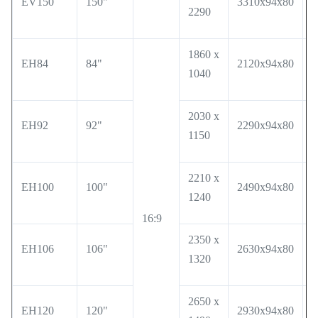
EV150
150"
3310x94x80
3
2290
1860 x
EH84
84"
2120x94x80
2
1040
2030 x
EH92
92"
2290x94x80
2
1150
2210 x
EH100
100"
2490x94x80
2
1240
16:9
2350 x
EH106
106"
2630x94x80
2
1320
2650 x
EH120
120"
2930x94x80
3